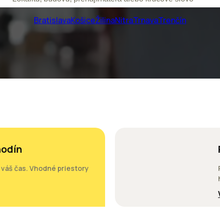
Bratislava
Košice
Žilina
Nitra
Trnava
Trenčín
hodín
í váš čas. Vhodné priestory