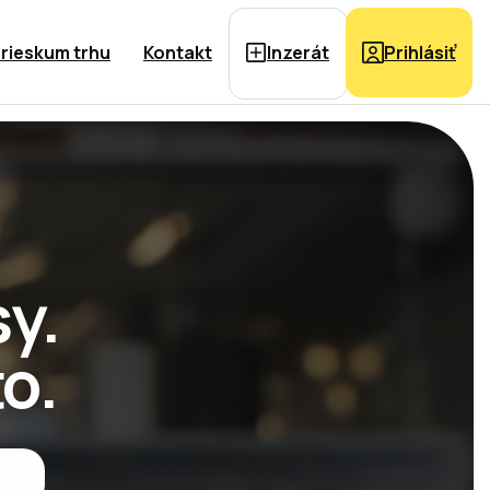
rieskum trhu
Kontakt
Inzerát
Prihlásiť
y.
o.