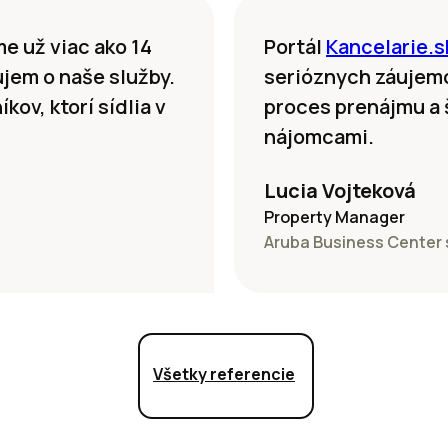
e už viac ako 14
Portál
Kancelarie.s
áujem o naše služby.
serióznych záujem
ov, ktorí sídlia v
proces prenájmu a š
nájomcami.
Lucia Vojteková
Property Manager
Aruba Business Center s
Všetky referencie