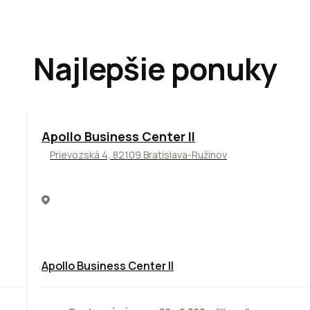
Najlepšie ponuky
TOP
NOVINKA
ODPORÚČAME
Apollo Business Center II
Prievozská 4, 82109 Bratislava-Ružinov
Apollo Business Center II