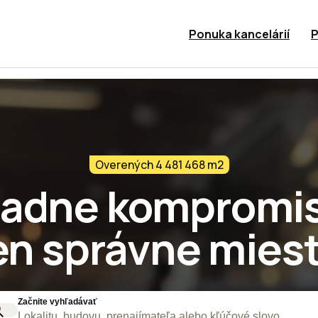
Ponuka kancelárií
P
Overených 4 481 468 m2
iadne kompromis
en správne miest
Začnite vyhľadávať
Lokalitu, budovu, prenajímateľa alebo kľúčové slovo