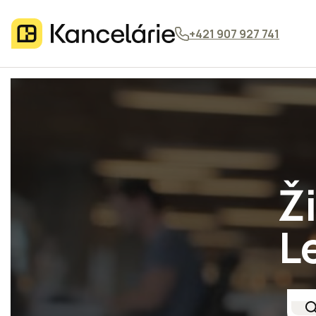
+421 907 927 741
Ž
L