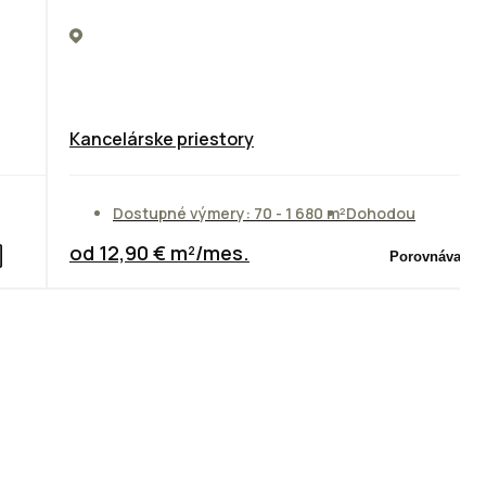
Kancelárske priestory
Dostupné výmery: 70 - 1 680 m²
Dohodou
od 12,90 € m²/mes.
Porovnávač