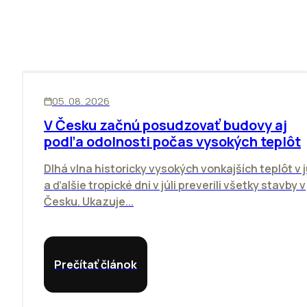
KANCELÁRIE
05. 08. 2026
V Česku začnú posudzovať budovy aj
podľa odolnosti počas vysokých teplôt
Dlhá vlna historicky vysokých vonkajších teplôt v j
a ďalšie tropické dni v júli preverili všetky stavby v
Česku. Ukazuje...
Prečítať článok