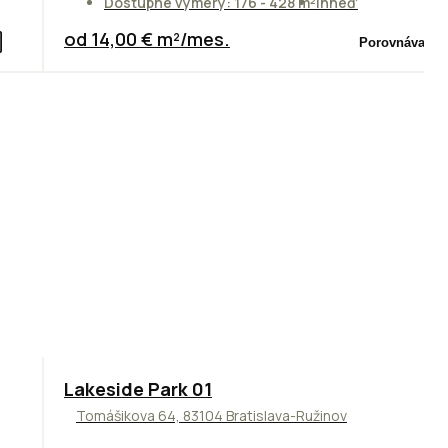
Dostupné výmery: 176 - 428 m²
Ihneď
od 14,00 € m²/mes.
Porovnávač
Lakeside Park 01
Tomášikova 64, 83104 Bratislava-Ružinov