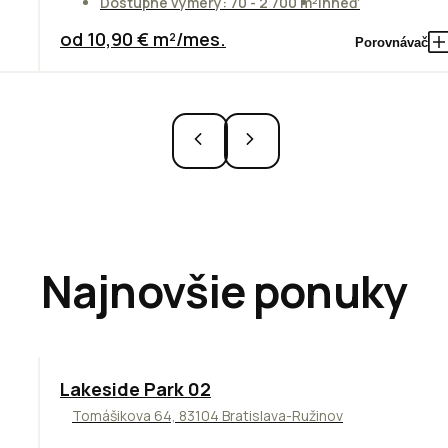
Dostupné výmery: 70 - 2 700 m²
Ihneď
od 10,90 € m²/mes.
Porovnávač
Najnovšie ponuky
ODPORÚČAME
Lakeside Park 02
Tomášikova 64, 83104 Bratislava-Ružinov