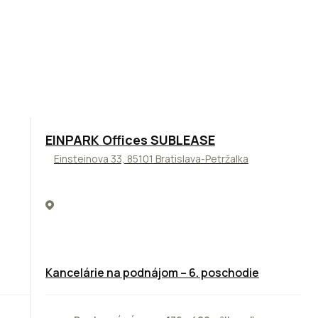
TOP
ODPORÚČAME
EINPARK Offices SUBLEASE
Einsteinova 33, 85101 Bratislava-Petržalka
Kancelárie na podnájom – 6. poschodie