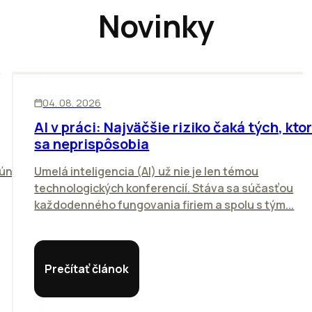
Novinky
ĽUDIA
INOVÁCIE
04. 08. 2026
AI v práci: Najväčšie riziko čaká tých, ktor
sa neprispôsobia
úni
Umelá inteligencia (AI) už nie je len témou
technologických konferencií. Stáva sa súčasťou
každodenného fungovania firiem a spolu s tým...
Prečítať článok