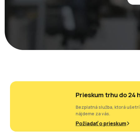
Prieskum trhu do 24 
Bezplatná služba, ktorá ušetr
nájdeme za vás.
Požiadať o prieskum