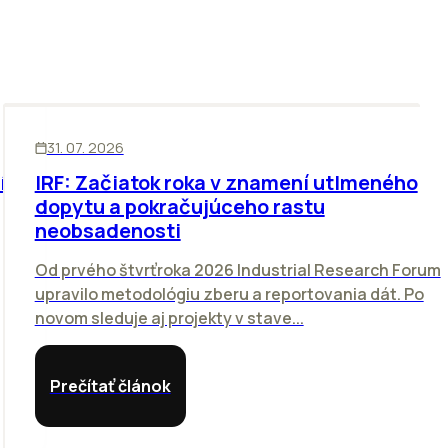
SKLADY
31. 07. 2026
í
IRF: Začiatok roka v znamení utlmeného
dopytu a pokračujúceho rastu
neobsadenosti
Od prvého štvrťroka 2026 Industrial Research Forum
upravilo metodológiu zberu a reportovania dát. Po
novom sleduje aj projekty v stave...
Prečítať článok