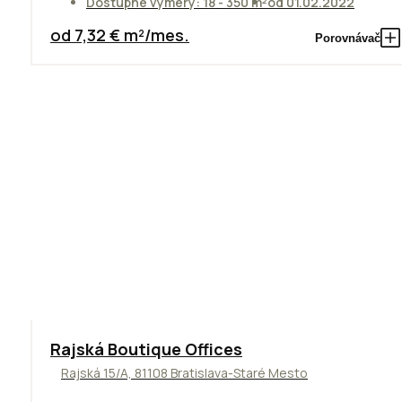
Dostupné výmery: 18 - 350 m²
od 01.02.2022
od 7,32 € m²/mes.
Porovnávač
Rajská Boutique Offices
Rajská 15/A, 81108 Bratislava-Staré Mesto