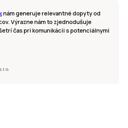
k
nám generuje relevantné dopyty od
cov. Výrazne nám to zjednodušuje
etrí čas pri komunikácii s potenciálnymi
.r.o.