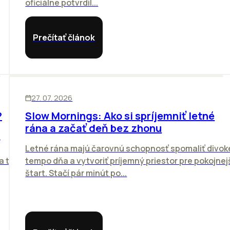
oficiálne potvrdil...
Prečítať článok
ĽUDIA
27. 07. 2026
?
Slow Mornings: Ako si spríjemniť letné
rána a začať deň bez zhonu
z
Letné rána majú čarovnú schopnosť spomaliť divok
a to
tempo dňa a vytvoriť príjemný priestor pre pokojnej
štart. Stačí pár minút po...