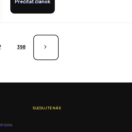
Prečítať článok
7
398
SLEDUJTE NÁS
etržalka