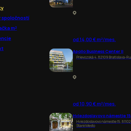
ky
y spoločností
ačka m²
encie
od 14,00 € m²/mes.
kt
Apollo Business Center II
Prievozská 4, 82109 Bratislava-R
od 10,90 € m²/mes.
Hviezdoslavovo námestie 15
Hviezdoslavovo námestie 15, 81102
Staré Mesto