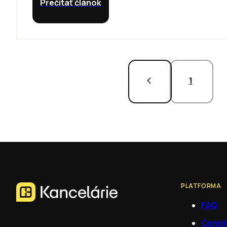
Prečítať článok
1
PLATFORMA
FAQ
Cenní