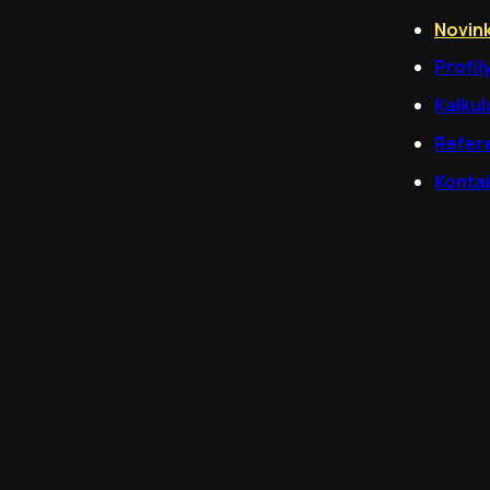
Novin
Profil
Kalkul
Refer
Konta