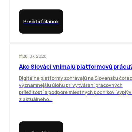
Prečítať článok
ĽUDIA
BIZNIS
28. 07. 2026
Ako Slováci vnímajú platformovú prácu
Digitálne platformy zohrávajú na Slovensku čora
významnejšiu úlohu pri vytváraní pracovných
príležitostí a podpore miestnych podnikov. Vyplýv
z aktuálneho...