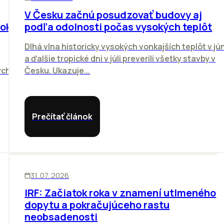
V Česku začnú posudzovať budovy aj
rok
podľa odolnosti počas vysokých teplôt
Dlhá vlna historicky vysokých vonkajších teplôt v jún
a ďalšie tropické dni v júli preverili všetky stavby v
ých.
Česku. Ukazuje...
Prečítať článok
SKLADY
31. 07. 2026
IRF: Začiatok roka v znamení utlmeného
dopytu a pokračujúceho rastu
neobsadenosti