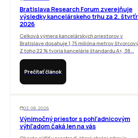
Bratislava Research Forum zverejňuje
výsledky kancelárskeho trhu za 2. štvrť
2026
Celková výmera kancelárskych priestorov v
Bratislave dosahuje 1,75 milióna metrov štvorcov
Z toho 22 % tvoria kancelárie štandardu A+, 38...
Prečítať článok
KANCELÁRIE
03. 08. 2026
Výnimočný priestor s pohľadnicovým
výhľadom čaká len na vás