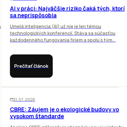
AI v práci: Najväčšie riziko čaká tých, ktorí
sa neprispôsobia
i
Umelá inteligencia (AI) už nie je len témou
technologických konferencií. Stáva sa súčasťou
každodenného fungovania firiem a spolu s tým...
Prečítať článok
KANCELÁRIE
31. 07. 2026
CBRE: Záujem je o ekologické budovy vo
vysokom štandarde