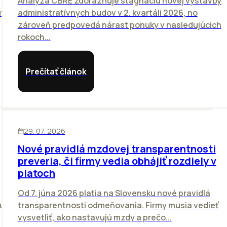
Analýza CBRE zdôrazňuje stagnáciu novej výstavby
m
administratívnych budov v 2. kvartáli 2026, no
zároveň predpovedá nárast ponuky v nasledujúcich
rokoch...
Prečítať článok
ĽUDIA
29. 07. 2026
Nové pravidlá mzdovej transparentnosti
preveria, či firmy vedia obhájiť rozdiely v
platoch
Od 7. júna 2026 platia na Slovensku nové pravidlá
ou
transparentnosti odmeňovania. Firmy musia vedieť
vysvetliť, ako nastavujú mzdy a prečo...