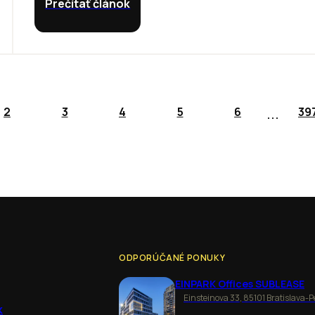
Prečítať článok
...
2
3
4
5
6
39
ODPORÚČANÉ PONUKY
EINPARK Offices SUBLEASE
Einsteinova 33, 85101 Bratislava-P
k