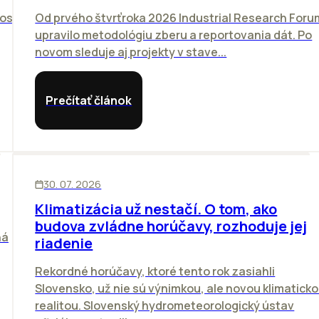
nosť
Od prvého štvrťroka 2026 Industrial Research Foru
upravilo metodológiu zberu a reportovania dát. Po
novom sleduje aj projekty v stave...
Prečítať článok
KANCELÁRIE
30. 07. 2026
Klimatizácia už nestačí. O tom, ako
budova zvládne horúčavy, rozhoduje jej
há
riadenie
Rekordné horúčavy, ktoré tento rok zasiahli
Slovensko, už nie sú výnimkou, ale novou klimatick
realitou. Slovenský hydrometeorologický ústav