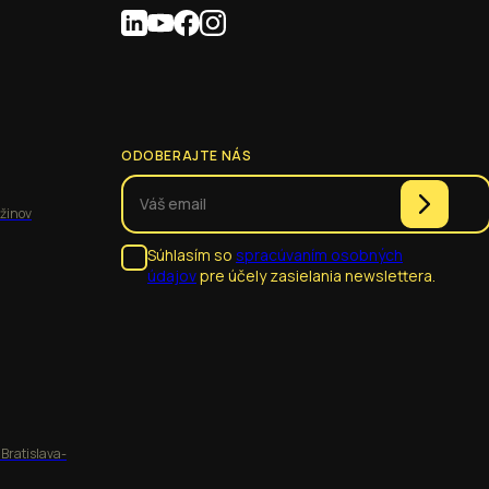
ODOBERAJTE NÁS
užinov
Súhlasím so
spracúvaním osobných
údajov
pre účely zasielania newslettera.
 Bratislava-