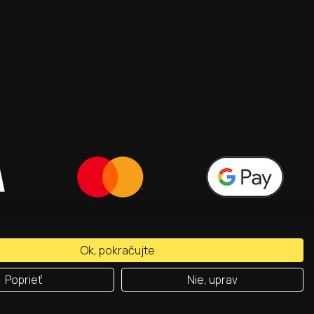
Ok, pokračujte
designed by
wildcards
|
code by
wisdomfactory
Poprieť
Nie, uprav
Napíšte nám