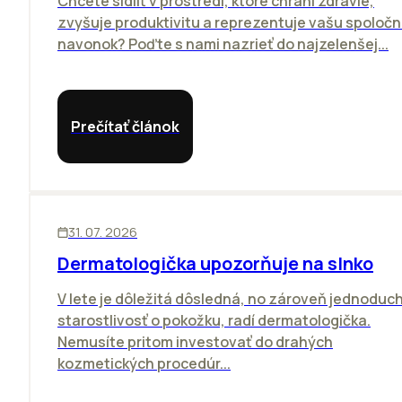
Chcete sídliť v prostredí, ktoré chráni zdravie,
zvyšuje produktivitu a reprezentuje vašu spoloč
navonok? Poďte s nami nazrieť do najzelenšej...
Prečítať článok
ĽUDIA
31. 07. 2026
Dermatologička upozorňuje na slnko
V lete je dôležitá dôsledná, no zároveň jednoduc
starostlivosť o pokožku, radí dermatologička.
Nemusíte pritom investovať do drahých
kozmetických procedúr...