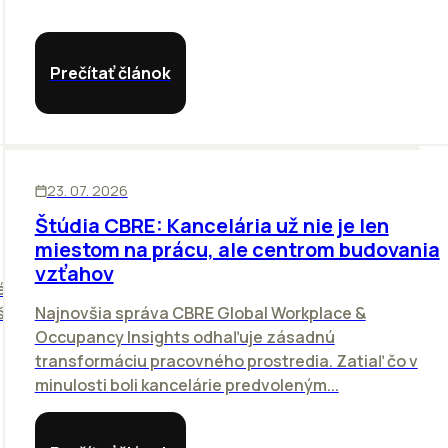
Prečítať článok
KANCELÁRIE
ĽUDIA
23. 07. 2026
Štúdia CBRE: Kancelária už nie je len
miestom na prácu, ale centrom budovania
vzťahov
é
ší
Najnovšia správa CBRE Global Workplace &
Occupancy Insights odhaľuje zásadnú
transformáciu pracovného prostredia. Zatiaľ čo v
minulosti boli kancelárie predvoleným...