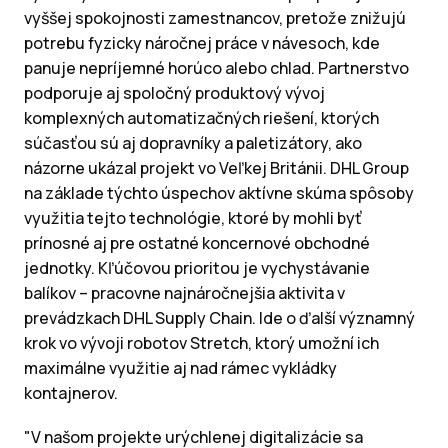
vyššej spokojnosti zamestnancov, pretože znižujú
potrebu fyzicky náročnej práce v návesoch, kde
panuje nepríjemné horúco alebo chlad. Partnerstvo
podporuje aj spoločný produktový vývoj
komplexných automatizačných riešení, ktorých
súčasťou sú aj dopravníky a paletizátory, ako
názorne ukázal projekt vo Veľkej Británii. DHL Group
na základe týchto úspechov aktívne skúma spôsoby
využitia tejto technológie, ktoré by mohli byť
prínosné aj pre ostatné koncernové obchodné
jednotky. Kľúčovou prioritou je vychystávanie
balíkov – pracovne najnáročnejšia aktivita v
prevádzkach DHL Supply Chain. Ide o ďalší významný
krok vo vývoji robotov Stretch, ktorý umožní ich
maximálne využitie aj nad rámec vykládky
kontajnerov.
"V našom projekte urýchlenej digitalizácie sa