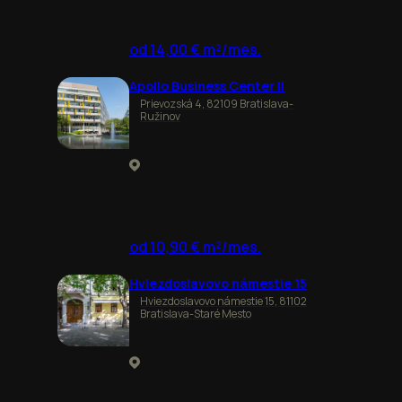
od 14,00 € m²/mes.
Apollo Business Center II
Prievozská 4, 82109 Bratislava-
Ružinov
od 10,90 € m²/mes.
Hviezdoslavovo námestie 15
Hviezdoslavovo námestie 15, 81102
Bratislava-Staré Mesto