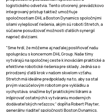
logistického odvetvia. Tento otvorený, prevádzkovo
integrovaný prístup taktiež umožňuje
spoločnostiam DHL a Boston Dynamics spoločnými
silami vylepšovať riešenia, akým sú roboti Stretch, a
súčasne posudzovať možnosti ďalších synergií
naprieč divíziami.
"Sme hrdí, že môžeme aj naďalej posilňovať našu
spoluprácu s koncernom DHL Group. Naše tímy
vytvárajú na spoločnej ceste k inováciám praktické a
efektívne robotické riešenia pre sklady. Jedná sa o
prirodzený ďalší krok v našom skvelom vzťahu.
Stretch má ideálne predpoklady na to, aby sa stal
prvým viacúčelovým robotom pre vykládku a
vychystáva. snažíme byť praktickými lídrami a
inšpirovať ostatných k vytváraniu moderných
dodávateľských reťazcov,“ dopĺňa Robert Playter,
generálny riaditeľ spoločnosti Boston Dynamics.