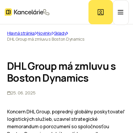
Hlavná stránka
Novinky
Sklady
DHL Group má zmluvu s Boston Dynamics
Ponuka kancelárií
Prieskum trhu
DHL Group má zmluvu s
Boston Dynamics
Kontakt
25. 06. 2025
Inzerát
Koncern DHL Group, popredný globálny poskytovateľ
logistických služieb, uzavrel strategické
memorandum o porozumení so spoločnosťou