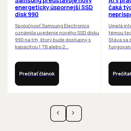
Samsung predstavuje nový
AI v prá
energeticky úspornejší SSD
čaká týc
disk 990
neprisp
Spoločnosť Samsung Electronics
Umelá inte
oznámila uvedenie nového SSD disku
témou tec
990 na trh, ktorý bude dostupný s
Stáva sa
kapacitou 1 TB alebo 2...
fungovania
Prečítať článok
Prečíta