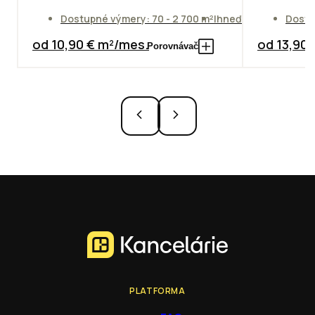
Dostupné výmery: 70 - 2 700 m²
Ihneď
Dostu
od 10,90 € m²/mes.
od 13,90
Porovnávač
PLATFORMA