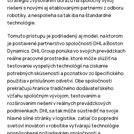
stratégiu zvyšovaním dôrazu na spoločný vývoj
riešení s novými aj etablovanými partnermi z odboru
robotiky, a nespolieha sa tak iba na štandardné
technológie.
Tomuto prístupu je podriadený aj model, na ktorom
je postavené partnerstvo spoločností DHL a Boston
Dynamics. DHL Group ponúka vo svojich prevádzkach
reálne pracovné prostredie, ktoré môže slúžiť na
testovanie vyspelých technológií na získanie
potrebných skúseností a poznatkov zo špecifického
použitia v príslušnom odvetví. Obe spoločnosti
prekračujú hranice tradičného dodávateľského
vzťahu spoločným vývojom, testovaním a
rozširovaním riešení v reálnych prevádzkových
podmienkach. DHL sa tak môže sústrediť na svoje
hlavné silné stránky v logistike, zatiaľ čo poprední
svetoví inovátori v robotike vytvárajú technológie
prispôsobené požiadavkám spoločnosti a