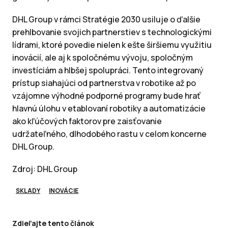
DHL Group v rámci Stratégie 2030 usiluje o ďalšie
prehlbovanie svojich partnerstiev s technologickými
lídrami, ktoré povedie nielen k ešte širšiemu využitiu
inovácií, ale aj k spoločnému vývoju, spoločným
investíciám a hlbšej spolupráci. Tento integrovaný
prístup siahajúci od partnerstva v robotike až po
vzájomne výhodné podporné programy bude hrať
hlavnú úlohu v etablovaní robotiky a automatizácie
ako kľúčových faktorov pre zaisťovanie
udržateľného, dlhodobého rastu v celom koncerne
DHL Group.
Zdroj: DHL Group
SKLADY
INOVÁCIE
Zdieľajte tento článok