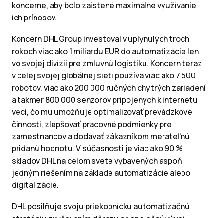
koncerne, aby bolo zaistené maximálne využívanie
ich prínosov.
Koncern DHL Group investoval v uplynulých troch
rokoch viac ako 1 miliardu EUR do automatizácie len
vo svojej divízii pre zmluvnú logistiku. Koncern teraz
v celej svojej globálnej sieti používa viac ako 7 500
robotov, viac ako 200 000 ručných chytrých zariadení
a takmer 800 000 senzorov pripojených k internetu
vecí, čo mu umožňuje optimalizovať prevádzkové
činnosti, zlepšovať pracovné podmienky pre
zamestnancov a dodávať zákazníkom merateľnú
pridanú hodnotu. V súčasnosti je viac ako 90 %
skladov DHL na celom svete vybavených aspoň
jedným riešením na základe automatizácie alebo
digitalizácie.
DHL posilňuje svoju priekopnícku automatizačnú