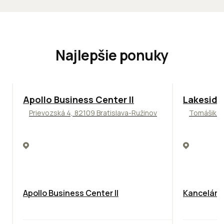
Najlepšie ponuky
TOP
NOVINKA
ODPORÚČAME
ODPORÚČAM
Apollo Business Center II
Lakeside
Prievozská 4, 82109 Bratislava-Ružinov
Tomášikova
Apollo Business Center II
Kancelársk