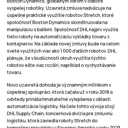
Boston Dynamics, globálnym lídrom v odbore
vyspelej robotiky. Uzavretá zmluva nadväzuje na
úspešné praktické využitie robotov Stretch, ktoré
spoločnosť Boston Dynamics skonštruovala na
manipuláciu s balíkmi. Spoločnosť DHL najprv využila
tieto roboty na automatizáciu vykládky tovaru z
kontajnerov. Na základe novej zmluvy bude na celom
svete využitých viac ako 1 000 ďalších robotov. DHL
plánuje, že v budúcnosti okruh využitia týchto
robotov ešte viac rozšíri, napríklad o vychystávanie
tovaru.
Novo uzavretá dohoda je významným míľnikom v
úspešnej spolupráci, ktorá začala už v roku 2018 a
odvtedy prináša hmatateľné vylepšenia v oblasti
automatizácie logistiky. Na čele tohto vývoja stojí
DHL Supply Chain, koncernová divízia pre zmluvnú
logistiku, ktorá zaviedla roboty Stretch do
komerčnej prevádzky v Severnej Amerike v roku 2023