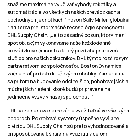
snažíme maximálne využívať výhody robotiky a
automatizácie vo všetkých našich prevádzkach a
obchodných jednotkách,“ hovorí Sally Miller, globálna
riaditeľka pre informačné technológie spoločnosti
DHL Supply Chain. „Je to zásadný posun, ktorý mení
spôsob, akým vykonávame naše každodenné
prevádzkové činnosti a ktorý pozdvihuje úroveň
služieb pre našich zákazníkov. DHL týmto rozšíreným
partnerstvom so spoločnosťou Boston Dynamics
začne hrať po boku kľúčových robotiky. Zameriame
sa pritom na budovanie odolnejších, pohotovejších a
múdrejších riešení, ktoré budú pripravené na
jedinečné výzvy v našej spoločnosti.“
DHL sa zameriava na inovácie využiteľné vo všetkých
odboroch. Pokrokové systémy úspešne vyvíjané
divíziou DHL Supply Chain sú preto vyhodnocované a
prispôsobované k širšiemu využitiu v celom