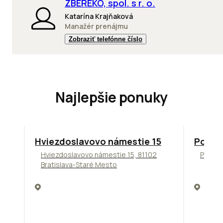
ZBEREKO, spol. s r. o.
Katarína Krajňaková
Manažér prenájmu
Zobraziť telefónne číslo
Najlepšie ponuky
ODPORÚČAME
ODPORÚ
Hviezdoslavovo námestie 15
Podni
Hviezdoslavovo námestie 15, 81102
Pražsk
Bratislava-Staré Mesto