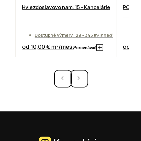
Hviezdoslavovo nám. 15 - Kancelárie
PODNIK
Do
Dostupné výmery: 29 - 345 m²
Ihneď
od
od 10,00 € m²/mes.
od 7,3
Porovnávač