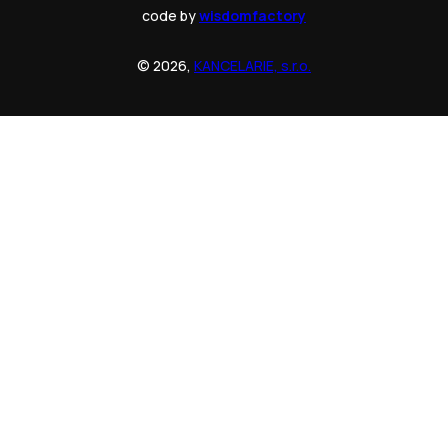
code by
wisdomfactory
© 2026,
KANCELARIE, s.r.o.