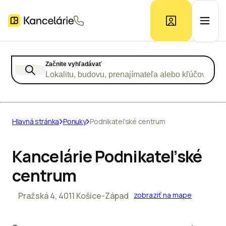
Začnite vyhľadávať
Ponuka kancelárií
Lokalitu, budovu, prenajímateľa alebo kľúčové slo
Prieskum trhu
Hlavná stránka
Ponuky
Podnikateľské centrum
Kontakt
Kancelárie Podnikateľské
centrum
Inzerát
Pražská 4, 4011 Košice-Západ
zobraziť na mape