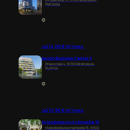
Einsteinova 33, 85101 Bratislava-
Petržalka
od 14,00 € m²/mes.
Apollo Business Center II
Prievozská 4, 82109 Bratislava-
Ružinov
od 10,90 € m²/mes.
Hviezdoslavovo námestie 15
Hviezdoslavovo námestie 15, 81102