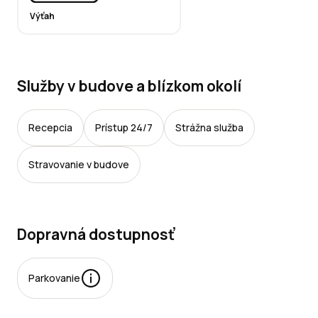
Výťah
Služby v budove a blízkom okolí
Recepcia
Prístup 24/7
Strážna služba
Stravovanie v budove
Dopravná dostupnosť
Parkovanie
rkovacie miesta: