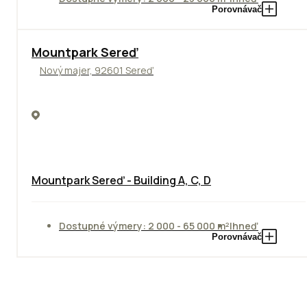
Porovnávač
NOVINKA
Mountpark Sereď
Nový majer, 92601 Sereď
Mountpark Sereď - Building A, C, D
Dostupné výmery: 2 000 - 65 000 m²
Ihneď
Porovnávač