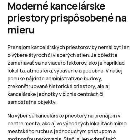
Moderné kancelárske
priestory prispôsobené na
mieru
Prenájom kancelárskych priestorov by nemal byť len
o výbere štyroch či viacerých stien. Je dôležité
zameriavať sa na viacero faktorov, ako je napríklad
lokalita, atmosféra, vybavenie a podobne. V našej
ponuke nájdete administratívne budovy,
zrekonštruované historické priestory, ale aj
kancelárske jednotky v biznis centrách či
samostatné objekty.
Na výber sú kancelárske priestory na prenájom v
centre mesta, ako aj vo výhodných lokalitách mimo
mestského ruchu s jednoduchým prístupom a
možnosťou parkovania. Stačí si len vybrať taký