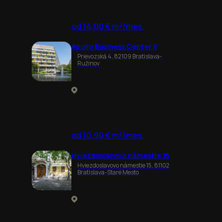
od 14,00 € m²/mes.
Apollo Business Center II
Prievozská 4, 82109 Bratislava-
Ružinov
od 10,90 € m²/mes.
Hviezdoslavovo námestie 15
Hviezdoslavovo námestie 15, 81102
Bratislava-Staré Mesto