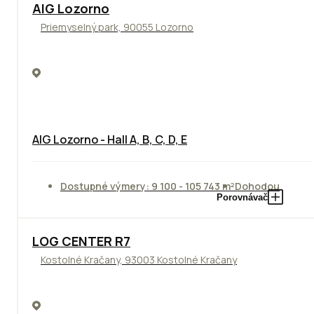
TOP
AIG Lozorno
Priemyselný park, 90055 Lozorno
AIG Lozorno - Hall A, B, C, D, E
Dostupné výmery: 9 100 - 105 743 m²
Dohodou
Porovnávač
TOP
LOG CENTER R7
Kostolné Kračany, 93003 Kostolné Kračany