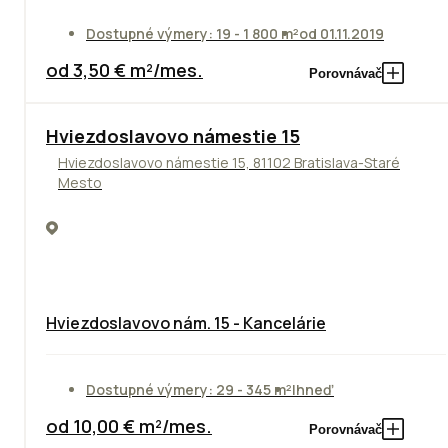
Dostupné výmery: 19 - 1 800 m²
od 01.11.2019
od 3,50 € m²/mes.
Porovnávač
ODPORÚČAME
Hviezdoslavovo námestie 15
Hviezdoslavovo námestie 15, 81102 Bratislava-Staré
Mesto
Hviezdoslavovo nám. 15 - Kancelárie
Dostupné výmery: 29 - 345 m²
Ihneď
od 10,00 € m²/mes.
Porovnávač