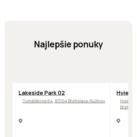
Najlepšie ponuky
ODPORÚČAME
ODPORÚČ
Lakeside Park 02
Hviezd
Tomášikova 64, 83104 Bratislava-Ružinov
Hviezdo
Bratisl