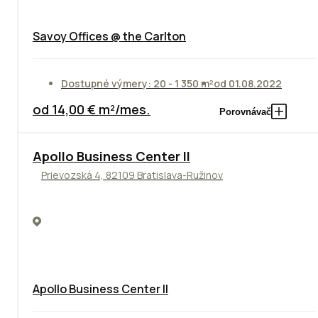
Savoy Offices @ the Carlton
Dostupné výmery: 20 - 1 350 m²
od 01.08.2022
od 14,00 € m²/mes.
Porovnávač
TOP
NOVINKA
ODPORÚČAME
Apollo Business Center II
Prievozská 4, 82109 Bratislava-Ružinov
Apollo Business Center II