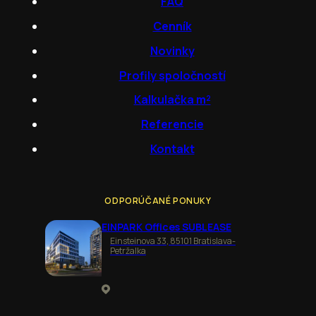
FAQ
Cenník
Novinky
Profily spoločností
Kalkulačka m²
Referencie
Kontakt
ODPORÚČANÉ PONUKY
EINPARK Offices SUBLEASE
Einsteinova 33, 85101 Bratislava-
Petržalka