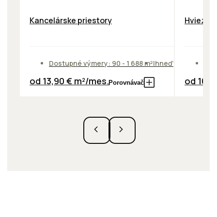
Kancelárske priestory
Hviezdos
Dostupné výmery: 90 - 1 688 m²
Ihneď
Dos
od 13,90 € m²/mes.
od 10,0
Porovnávač