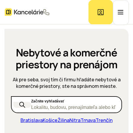
Ponuka kancelárií
Nebytové a komerčné
priestory na prenájom
Prieskum trhu
Ak pre seba, svoj tím či firmu hľadáte nebytové a
Kontakt
komerčné priestory, ste na správnom mieste.
Začnite vyhľadávať
Inzerát
Lokalitu, budovu, prenajímateľa alebo kľúčové s
Bratislava
Košice
Žilina
Nitra
Trnava
Trenčín