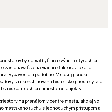
riestorov by nemal byť len o výbere štyroch či
ité zameriavať sa na viacero faktorov, ako je
sféra, vybavenie a podobne. V našej ponuke
udovy, zrekonštruované historické priestory, ale
 biznis centrách či samostatné objekty.
priestory na prenájom v centre mesta, ako aj vo
mo mestského ruchu s jednoduchým prístupom a