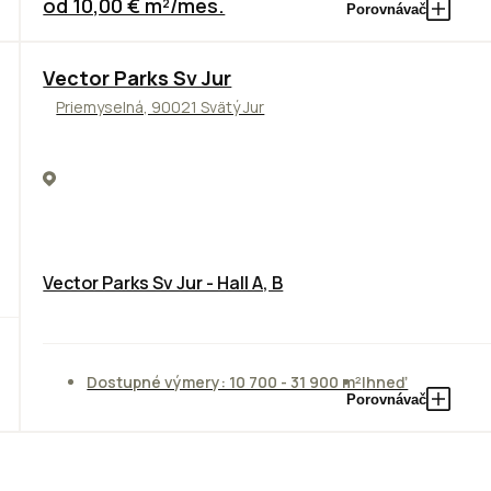
od 10,00 € m²/mes.
Porovnávač
Vector Parks Sv Jur
Priemyselná, 90021 Svätý Jur
Vector Parks Sv Jur - Hall A, B
Dostupné výmery: 10 700 - 31 900 m²
Ihneď
Porovnávač