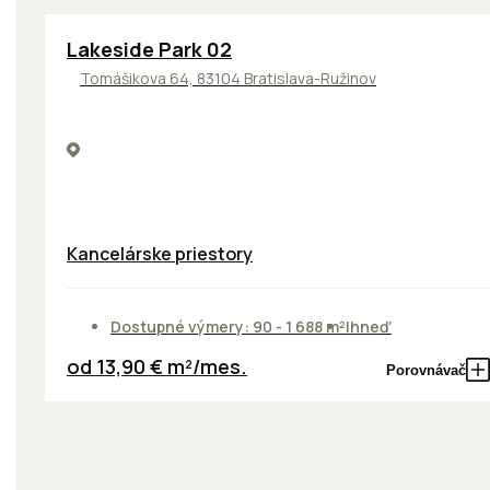
ODPORÚČAME
Lakeside Park 02
Tomášikova 64, 83104 Bratislava-Ružinov
Kancelárske priestory
Dostupné výmery: 90 - 1 688 m²
Ihneď
od 13,90 € m²/mes.
Porovnávač