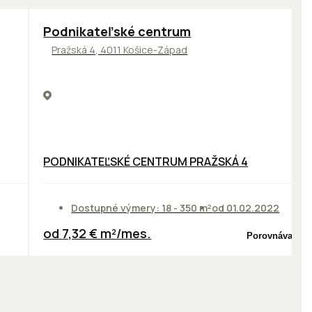
ODPORÚČAME
Podnikateľské centrum
Pražská 4, 4011 Košice-Západ
PODNIKATEĽSKÉ CENTRUM PRAŽSKÁ 4
Dostupné výmery: 18 - 350 m²
od 01.02.2022
od 7,32 € m²/mes.
Porovnávač