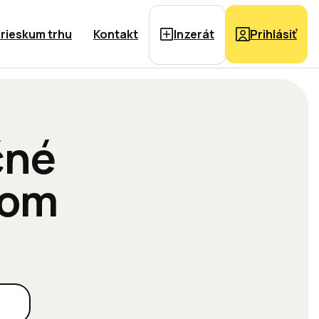
rieskum trhu
Kontakt
Inzerát
Prihlásiť
čné
jom