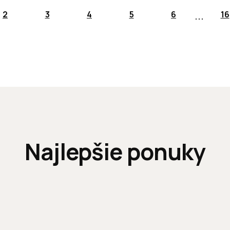
...
2
3
4
5
6
16
Najlepšie ponuky