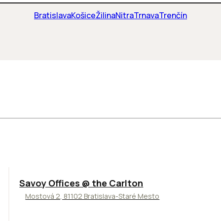
Bratislava
Košice
Žilina
Nitra
Trnava
Trenčín
TOP
Savoy Offices @ the Carlton
Mostová 2, 81102 Bratislava-Staré Mesto