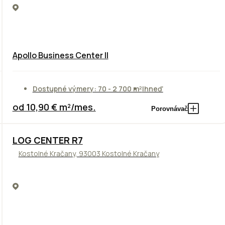
Apollo Business Center II
Dostupné výmery: 70 - 2 700 m²
Ihneď
od 10,90 € m²/mes.
Porovnávač
TOP
LOG CENTER R7
Kostolné Kračany, 93003 Kostolné Kračany