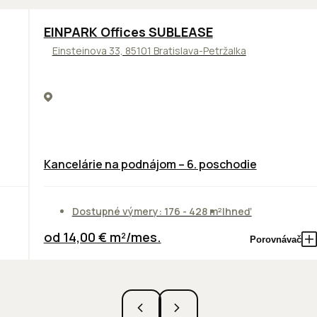
TOP
ODPORÚČAME
EINPARK Offices SUBLEASE
Einsteinova 33, 85101 Bratislava-Petržalka
Kancelárie na podnájom – 6. poschodie
Dostupné výmery: 176 - 428 m²
Ihneď
od 14,00 € m²/mes.
Porovnávač