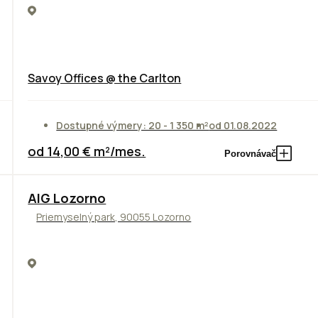
Savoy Offices @ the Carlton
Dostupné výmery: 20 - 1 350 m²
od 01.08.2022
od 14,00 € m²/mes.
Porovnávač
TOP
AIG Lozorno
Priemyselný park, 90055 Lozorno