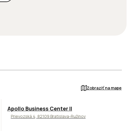
Zobraziť na mape
TOP
NOVINKA
ODPORÚČAME
Apollo Business Center II
Prievozská 4, 82109 Bratislava-Ružinov