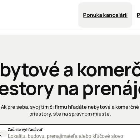
Ponuka kancelárií
P
bytové a komer
iestory na prená
Ak pre seba, svoj tím či firmu hľadáte nebytové a komerčné
priestory, ste na správnom mieste.
Začnite vyhľadávať
Lokalitu, budovu, prenajímateľa alebo kľúčové slovo