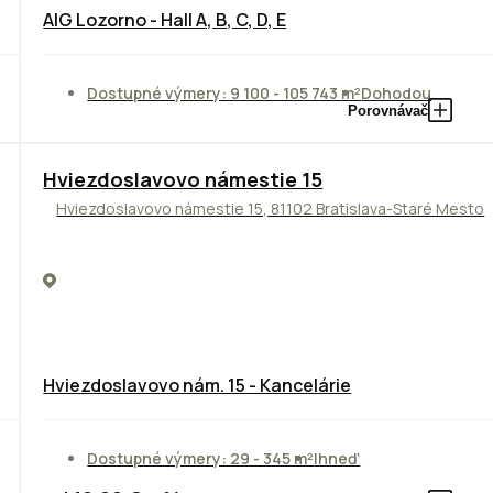
AIG Lozorno - Hall A, B, C, D, E
Dostupné výmery: 9 100 - 105 743 m²
Dohodou
Porovnávač
ODPORÚČAME
Hviezdoslavovo námestie 15
Hviezdoslavovo námestie 15, 81102 Bratislava-Staré Mesto
Hviezdoslavovo nám. 15 - Kancelárie
Dostupné výmery: 29 - 345 m²
Ihneď