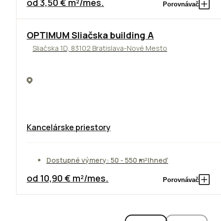
od 3,50 € m²/mes.
Porovnávač
OPTIMUM Sliačska building A
Sliačska 1D, 83102 Bratislava-Nové Mesto
Kancelárske priestory
Dostupné výmery: 50 - 550 m²
Ihneď
od 10,90 € m²/mes.
Porovnávač