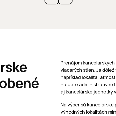
rske
Prenájom kancelárskych p
viacerých stien. Je dôlež
sobené
napríklad lokalita, atmo
nájdete administratívne b
aj kancelárske jednotky v
Na výber sú kancelárske 
výhodných lokalitách mi