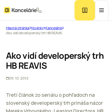
Hlavná stránka
Novinky
Kancelárie
Ako vidí developerský trh HB REAVIS
Ponuka kancelárií
Prieskum trhu
Ako vidí developerský trh
HB REAVIS
Kontakt
09. 10. 2012
Inzerát
Tretí článok zo seriálu o pohľadoch na
slovenský developerský trh prináša názor
Mareka Vrbovského, Leasing Directora, HB