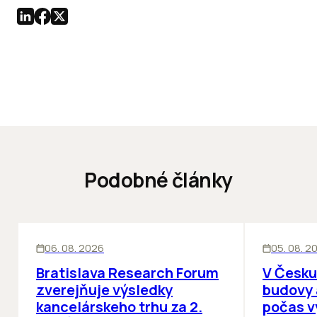
Podobné články
KANCELÁRIE
KANCELÁRIE
06. 08. 2026
05. 08. 2
Bratislava Research Forum
V Česku
zverejňuje výsledky
budovy 
kancelárskeho trhu za 2.
počas v