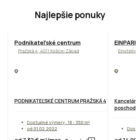
Najlepšie ponuky
ODPORÚČAME
TOP
ODPO
Podnikateľské centrum
EINPARK 
Pražská 4, 4011 Košice-Západ
Einsteinov
PODNIKATEĽSKÉ CENTRUM PRAŽSKÁ 4
Kancelárie
poschodie
Dostupné výmery: 18 - 350 m²
od 01.02.2022
Dostu
od 7,32 € m²/mes.
od 14,00