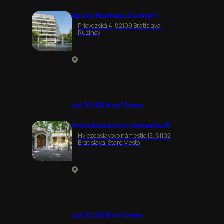
Apollo Business Center II
Prievozská 4, 82109 Bratislava-
Ružinov
od 10,90 € m²/mes.
Hviezdoslavovo námestie 15
Hviezdoslavovo námestie 15, 81102
Bratislava-Staré Mesto
od 10,00 € m²/mes.