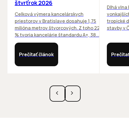
štvrťrok 2026
Dlhá vlna
Celková výmera kancelárskych
vonkajších
priestorov v Bratislave dosahuje 1,75
tropické dn
milióna metrov štvorcových. Z toho 22
stavby v Č
% tvoria kancelárie štandardu A+, 38...
Prečítať článok
Prečíta