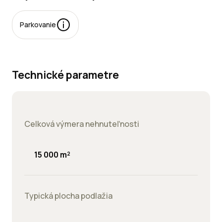
Parkovanie
rkovacie
esta:
Technické parametre
Celková výmera nehnuteľnosti
jomné:
15 000 m²
Typická plocha podlažia