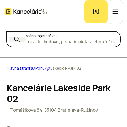
Začnite vyhľadávať
Ponuka kancelárií
Lokalitu, budovu, prenajímateľa alebo kľúčové slo
Prieskum trhu
Hlavná stránka
Ponuky
Lakeside Park 02
Kontakt
Kancelárie Lakeside Park
02
Inzerát
Tomášikova 64, 83104 Bratislava-Ružinov