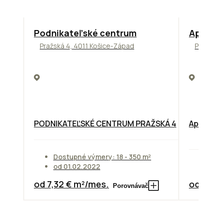
ODPORÚČAME
TOP
NO
Podnikateľské centrum
Apollo
Pražská 4, 4011 Košice-Západ
Prievo
PODNIKATEĽSKÉ CENTRUM PRAŽSKÁ 4
Apollo 
Dostupné výmery: 18 - 350 m²
od 01.02.2022
Do
od 7,32 € m²/mes.
od 10,
Porovnávač