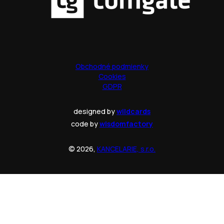
Obchodné podmienky
Cookies
GDPR
designed by
wildcards
code by
wisdomfactory
© 2026,
KANCELARIE, s.r.o.