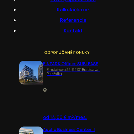
Kalkulačka m²
Referencie
Kontakt
ODPORÚČANÉ PONUKY
EINPARK Offices SUBLEASE
Einsteinova 33, 85101 Bratislava-
Petržalka
od 14,00 € m²/mes.
Apollo Business Center II