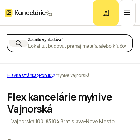
Začnite vyhľadávať
Ponuka kancelárií
Lokalitu, budovu, prenajímateľa alebo kľúčové slo
Prieskum trhu
Hlavná stránka
Ponuky
myhive Vajnorská
Kontakt
Flex kancelárie myhive
Vajnorská
Inzerát
Vajnorská 100, 83104 Bratislava-Nové Mesto