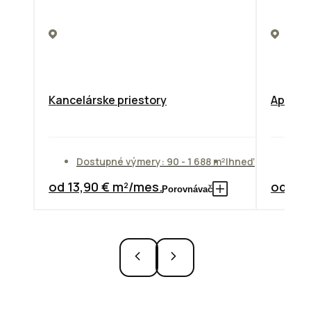
Kancelárske priestory
Apollo 
Dostupné výmery: 90 - 1 688 m²
Ihneď
Do
od 13,90 € m²/mes.
od 10,
Porovnávač