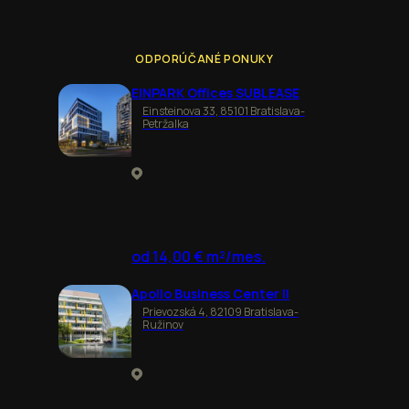
ODPORÚČANÉ PONUKY
EINPARK Offices SUBLEASE
Einsteinova 33, 85101 Bratislava-
Petržalka
od 14,00 € m²/mes.
Apollo Business Center II
Prievozská 4, 82109 Bratislava-
Ružinov