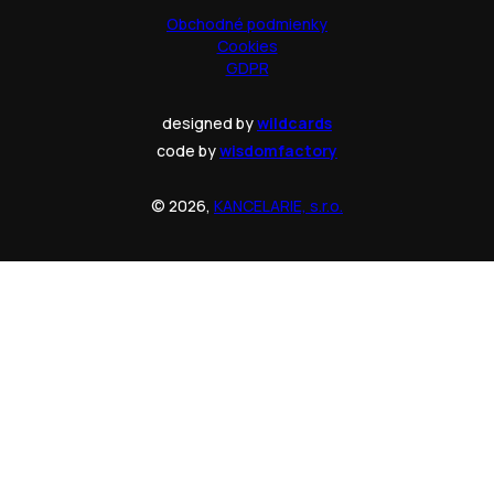
Obchodné podmienky
Cookies
GDPR
designed by
wildcards
code by
wisdomfactory
© 2026,
KANCELARIE, s.r.o.