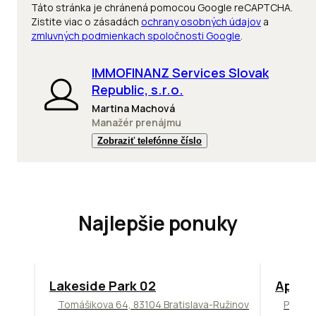
Táto stránka je chránená pomocou Google reCAPTCHA.
Zistite viac o zásadách
ochrany osobných údajov
a
zmluvných podmienkach spoločnosti Google
.
IMMOFINANZ Services Slovak
Republic, s.r.o.
Martina Machová
Manažér prenájmu
Zobraziť telefónne číslo
Najlepšie ponuky
ODPORÚČAME
TOP
NO
Lakeside Park 02
Apollo
Tomášikova 64, 83104 Bratislava-Ružinov
Prievo