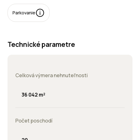
Parkovanie
rkovacie
esta:
Technické parametre
jomné:
Celková výmera nehnuteľnosti
36 042 m²
Počet poschodí