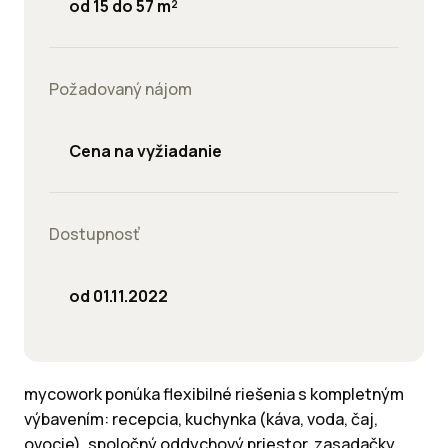
od 15 do 57 m²
Požadovaný nájom
Cena na vyžiadanie
Dostupnosť
od 01.11.2022
mycowork ponúka flexibilné riešenia s kompletným
výbavením: recepcia, kuchynka (káva, voda, čaj,
ovocie), spoločný oddychový priestor, zasadačky,