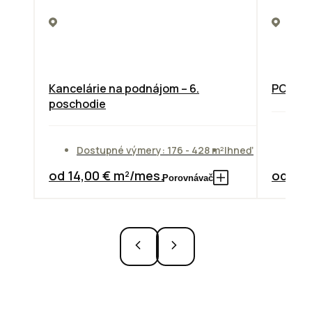
Kancelárie na podnájom – 6.
PODNIK
poschodie
Do
Dostupné výmery: 176 - 428 m²
Ihneď
od
od 14,00 € m²/mes.
od 7,3
Porovnávač