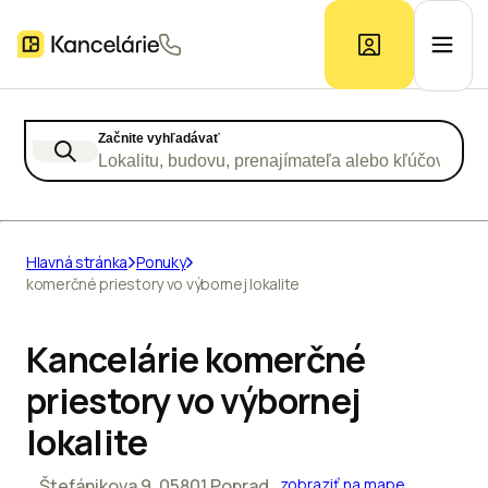
Začnite vyhľadávať
Ponuka kancelárií
Lokalitu, budovu, prenajímateľa alebo kľúčové slo
Prieskum trhu
Hlavná stránka
Ponuky
komerčné priestory vo výbornej lokalite
Kontakt
Kancelárie komerčné
Inzerát
priestory vo výbornej
lokalite
Štefánikova 9, 05801 Poprad
zobraziť na mape