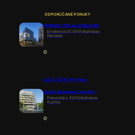
ODPORÚČANÉ PONUKY
EINPARK Offices SUBLEASE
Einsteinova 33, 85101 Bratislava-
Petržalka
od 14,00 € m²/mes.
Apollo Business Center II
Prievozská 4, 82109 Bratislava-
Ružinov