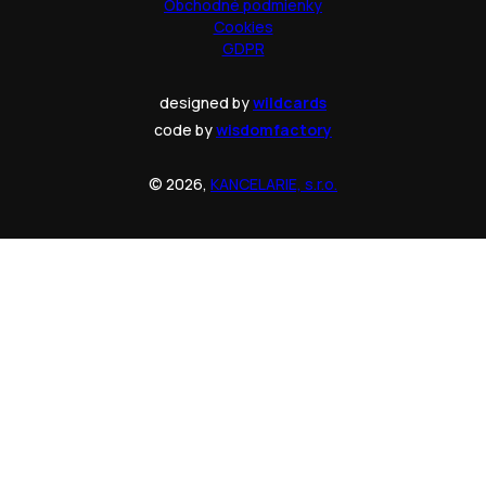
Obchodné podmienky
Cookies
GDPR
designed by
wildcards
code by
wisdomfactory
© 2026,
KANCELARIE, s.r.o.