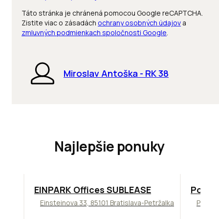
Táto stránka je chránená pomocou Google reCAPTCHA.
Zistite viac o zásadách
ochrany osobných údajov
a
zmluvných podmienkach spoločnosti Google
.
Miroslav Antoška - RK 38
Najlepšie ponuky
TOP
ODPORÚČAME
ODPORÚ
EINPARK Offices SUBLEASE
Podni
Einsteinova 33, 85101 Bratislava-Petržalka
Pražsk