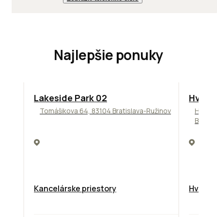
Najlepšie ponuky
ODPORÚČAME
ODPORÚ
Lakeside Park 02
Hviez
Tomášikova 64, 83104 Bratislava-Ružinov
Hviezd
Bratis
Kancelárske priestory
Hviezdo