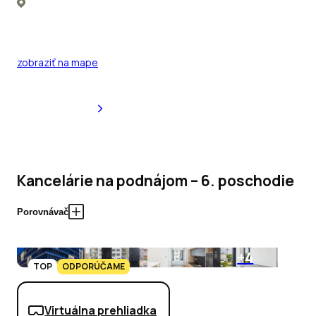
zobraziť na mape
Kancelárie na podnájom – 6. poschodie
Porovnávač
+4
TOP
ODPORÚČAME
Virtuálna prehliadka