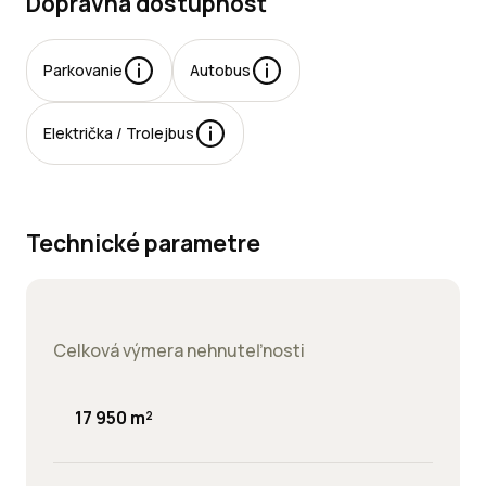
Dopravná dostupnosť
Parkovanie
Autobus
rkovacie
Električka / Trolejbus
esta:
jomné:
Technické parametre
Celková výmera nehnuteľnosti
17 950 m²