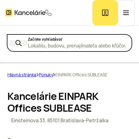
Začnite vyhľadávať
Ponuka kancelárií
Lokalitu, budovu, prenajímateľa alebo kľúčové slo
Prieskum trhu
Hlavná stránka
Ponuky
EINPARK Offices SUBLEASE
Kontakt
Kancelárie EINPARK
Offices SUBLEASE
Inzerát
Einsteinova 33, 85101 Bratislava-Petržalka