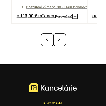
Dostupné výmery: 90 - 1 688 m²
Ihneď
Do
od 13,90 € m²/mes.
od 10,
Porovnávač
PLATFORMA