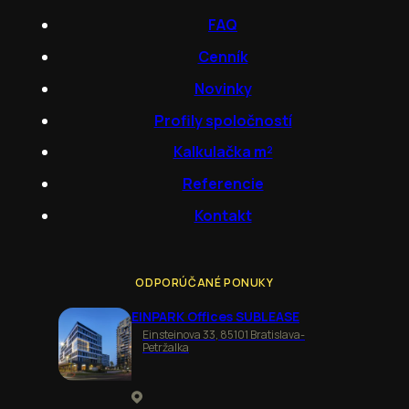
FAQ
Cenník
Novinky
Profily spoločností
Kalkulačka m²
Referencie
Kontakt
ODPORÚČANÉ PONUKY
EINPARK Offices SUBLEASE
Einsteinova 33, 85101 Bratislava-
Petržalka