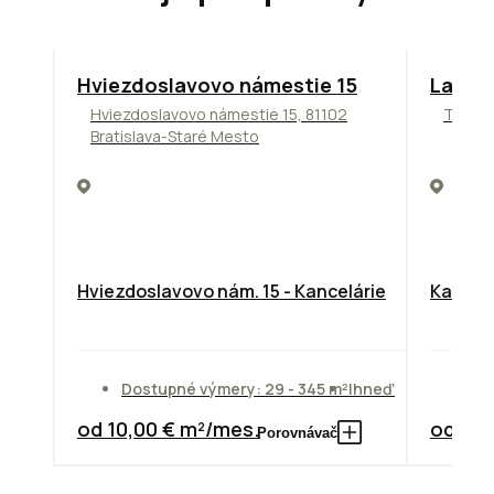
ODPORÚČAME
ODPORÚ
Hviezdoslavovo námestie 15
Lakesi
Hviezdoslavovo námestie 15, 81102
Tomáši
Bratislava-Staré Mesto
Hviezdoslavovo nám. 15 - Kancelárie
Kancelá
Dostupné výmery: 29 - 345 m²
Ihneď
Do
od 10,00 € m²/mes.
od 13,
Porovnávač