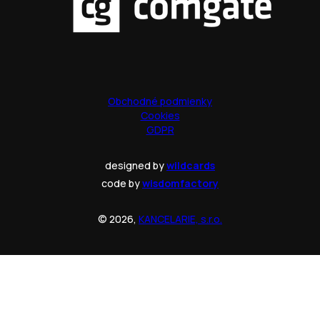
Obchodné podmienky
Cookies
GDPR
designed by
wildcards
code by
wisdomfactory
© 2026,
KANCELARIE, s.r.o.