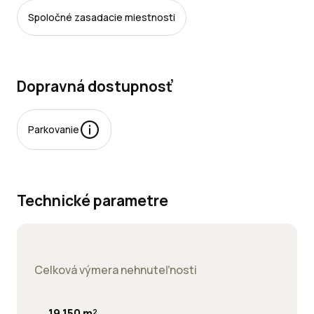
Spoločné zasadacie miestnosti
Dopravná dostupnosť
Parkovanie
rkovacie
esta:
Technické parametre
jomné:
Celková výmera nehnuteľnosti
19 150 m²