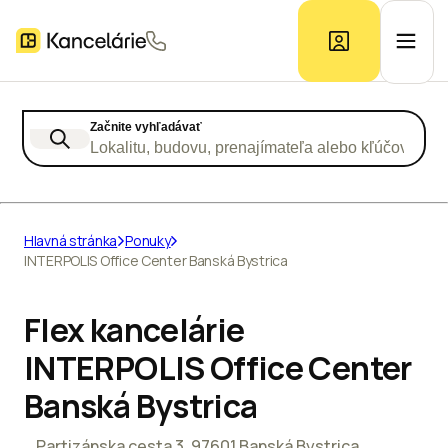
Začnite vyhľadávať
Ponuka kancelárií
Lokalitu, budovu, prenajímateľa alebo kľúčové slo
Prieskum trhu
Hlavná stránka
Ponuky
INTERPOLIS Office Center Banská Bystrica
Kontakt
Flex kancelárie
Inzerát
INTERPOLIS Office Center
Banská Bystrica
Partizánska cesta 3, 97601 Banská Bystrica