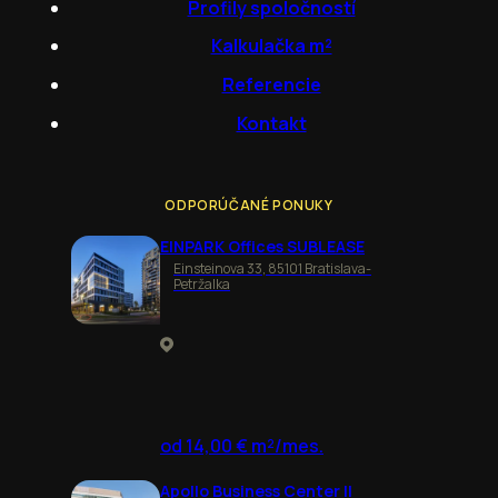
Profily spoločností
Kalkulačka m²
Referencie
Kontakt
ODPORÚČANÉ PONUKY
EINPARK Offices SUBLEASE
Einsteinova 33, 85101 Bratislava-
Petržalka
od 14,00 € m²/mes.
Apollo Business Center II