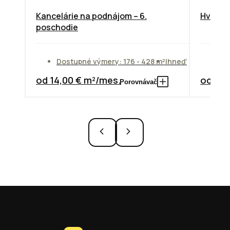
Kancelárie na podnájom – 6.
Hviezdo
poschodie
Dostupné výmery: 176 - 428 m²
Ihneď
Do
od 14,00 € m²/mes.
od 10,
Porovnávač