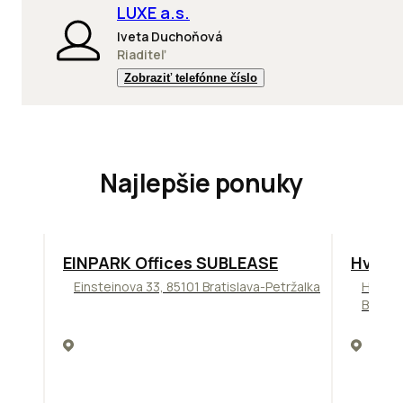
LUXE a.s.
Iveta Duchoňová
Riaditeľ
Zobraziť telefónne číslo
Najlepšie ponuky
TOP
ODPORÚČAME
ODPORÚ
EINPARK Offices SUBLEASE
Hviez
Einsteinova 33, 85101 Bratislava-Petržalka
Hviezd
Bratis