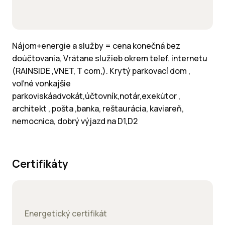
Nájom+energie a služby = cena konečná bez
doúčtovania, Vrátane služieb okrem telef. internetu
(RAINSIDE ,VNET, T com,). Krytý parkovací dom ,
voľné vonkajšie
parkoviskáadvokát,účtovník,notár,exekútor ,
architekt , pošta ,banka, reštaurácia, kaviareň,
nemocnica, dobrý výjazd na D1,D2
Certifikáty
Energetický certifikát