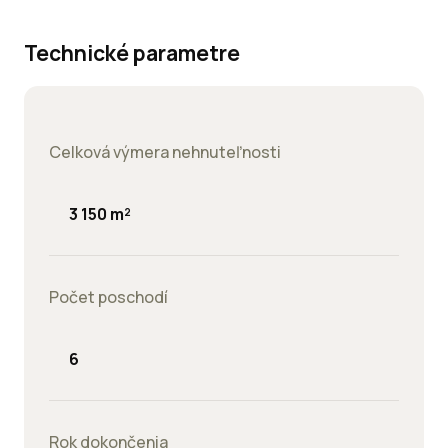
rkovacie
esta:
Technické parametre
Celková výmera nehnuteľnosti
3 150 m²
Počet poschodí
6
Rok dokončenia