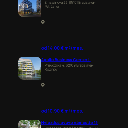
Einsteinova 33, 85101 Bratislava-
Petržalka
od 14,00 € m²/mes.
Apollo Business Center II
Prievozská 4, 82109 Bratislava-
Ružinov
od 10,90 € m²/mes.
Hviezdoslavovo námestie 15