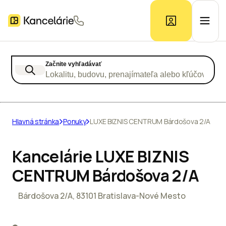
Začnite vyhľadávať
Ponuka kancelárií
Lokalitu, budovu, prenajímateľa alebo kľúčové slo
Prieskum trhu
Hlavná stránka
Ponuky
LUXE BIZNIS CENTRUM Bárdošova 2/A
Kontakt
Kancelárie LUXE BIZNIS
CENTRUM Bárdošova 2/A
Inzerát
Bárdošova 2/A, 83101 Bratislava-Nové Mesto