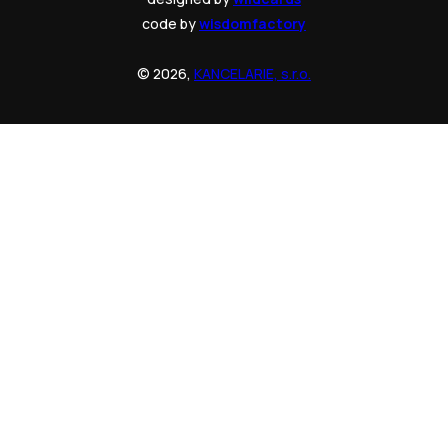
code by
wisdomfactory
© 2026,
KANCELARIE, s.r.o.