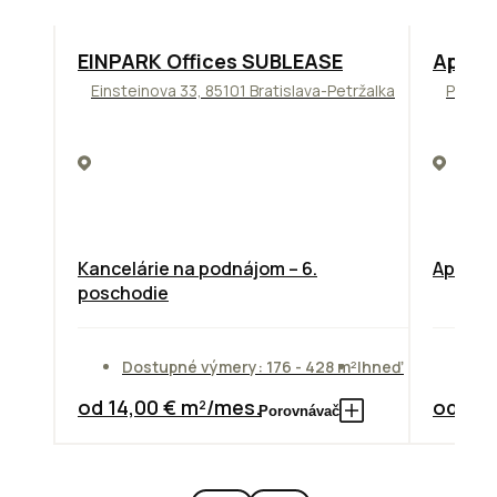
TOP
ODPORÚČAME
TOP
NO
EINPARK Offices SUBLEASE
Apollo
Einsteinova 33, 85101 Bratislava-Petržalka
Prievo
Kancelárie na podnájom – 6.
Apollo 
poschodie
Dostupné výmery: 176 - 428 m²
Ihneď
Do
od 14,00 € m²/mes.
od 10,
Porovnávač