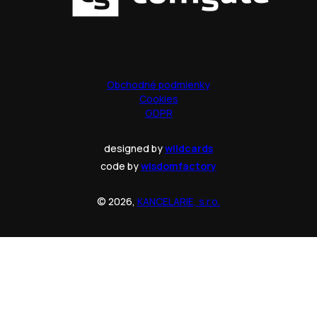
Obchodné podmienky
Cookies
GDPR
designed by
wildcards
code by
wisdomfactory
© 2026,
KANCELARIE, s.r.o.