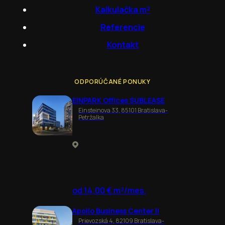
Kalkulačka m²
Referencie
Kontakt
ODPORÚČANÉ PONUKY
EINPARK Offices SUBLEASE
Einsteinova 33, 85101 Bratislava-
Petržalka
od 14,00 € m²/mes.
Apollo Business Center II
Prievozská 4, 82109 Bratislava-