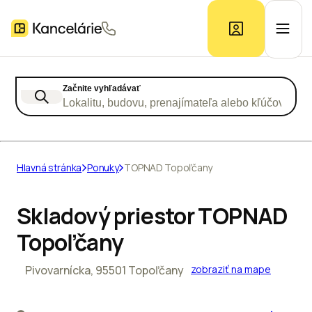
Začnite vyhľadávať
Ponuka kancelárií
Lokalitu, budovu, prenajímateľa alebo kľúčové slo
Prieskum trhu
Hlavná stránka
Ponuky
TOPNAD Topoľčany
Kontakt
Skladový priestor TOPNAD
Topoľčany
Inzerát
Pivovarnícka, 95501 Topoľčany
zobraziť na mape