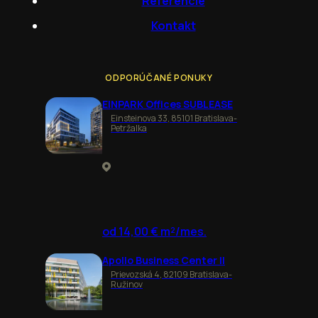
Referencie
Kontakt
ODPORÚČANÉ PONUKY
EINPARK Offices SUBLEASE
Einsteinova 33, 85101 Bratislava-
Petržalka
od 14,00 € m²/mes.
Apollo Business Center II
Prievozská 4, 82109 Bratislava-
Ružinov