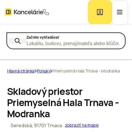
Začnite vyhľadávať
Ponuka kancelárií
Lokalitu, budovu, prenajímateľa alebo kľúčové slo
Prieskum trhu
Hlavná stránka
Ponuky
Priemyselná Hala Trnava - Modranka
Kontakt
Skladový priestor
Priemyselná Hala Trnava -
Inzerát
Modranka
Seredská, 91701 Trnava
zobraziť na mape