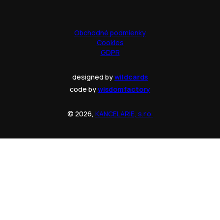
Obchodné podmienky
Cookies
GDPR
designed by
wildcards
code by
wisdomfactory
© 2026,
KANCELARIE, s.r.o.