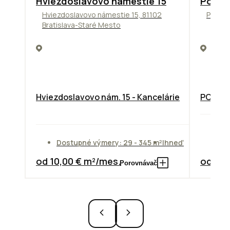
Hviezdoslavovo námestie 15
Podni
Hviezdoslavovo námestie 15, 81102
Pražsk
Bratislava-Staré Mesto
Hviezdoslavovo nám. 15 - Kancelárie
PODNIK
Do
Dostupné výmery: 29 - 345 m²
Ihneď
od
od 10,00 € m²/mes.
od 7,3
Porovnávač