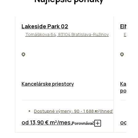
ODPORÚČAME
TOP
O
Lakeside Park 02
EINPA
Tomášikova 64, 83104 Bratislava-Ružinov
Einstei
Kancelárske priestory
Kancelá
poscho
Dostupné výmery: 90 - 1 688 m²
Ihneď
Do
od 13,90 € m²/mes.
od 14,
Porovnávač