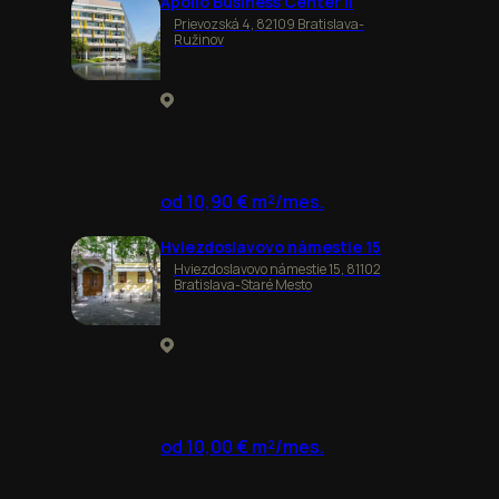
Apollo Business Center II
Prievozská 4, 82109 Bratislava-
Ružinov
od 10,90 € m²/mes.
Hviezdoslavovo námestie 15
Hviezdoslavovo námestie 15, 81102
Bratislava-Staré Mesto
od 10,00 € m²/mes.