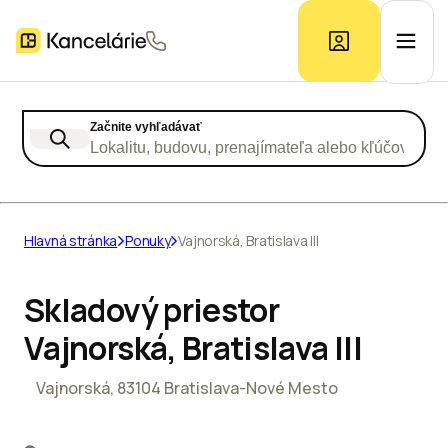
Začnite vyhľadávať
Ponuka kancelárií
Lokalitu, budovu, prenajímateľa alebo kľúčové slo
Prieskum trhu
Hlavná stránka
Ponuky
Vajnorská, Bratislava III
Kontakt
Skladový priestor
Vajnorská, Bratislava III
Inzerát
Vajnorská, 83104 Bratislava-Nové Mesto