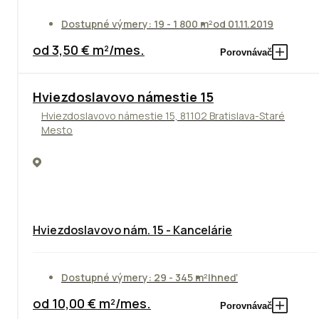
Dostupné výmery: 19 - 1 800 m²
od 01.11.2019
od 3,50 € m²/mes.
Porovnávač
ODPORÚČAME
Hviezdoslavovo námestie 15
Hviezdoslavovo námestie 15, 81102 Bratislava-Staré
Mesto
Hviezdoslavovo nám. 15 - Kancelárie
Dostupné výmery: 29 - 345 m²
Ihneď
od 10,00 € m²/mes.
Porovnávač