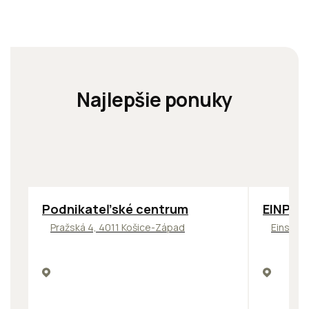
Najlepšie ponuky
ODPORÚČAME
TOP
OD
Podnikateľské centrum
EINPAR
Pražská 4, 4011 Košice-Západ
Einstein