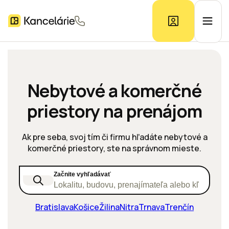
Ponuka kancelárií
Nebytové a komerčné
priestory na prenájom
Prieskum trhu
Ak pre seba, svoj tím či firmu hľadáte nebytové a
Kontakt
komerčné priestory, ste na správnom mieste.
Začnite vyhľadávať
Inzerát
Lokalitu, budovu, prenajímateľa alebo kľúčové s
Bratislava
Košice
Žilina
Nitra
Trnava
Trenčín