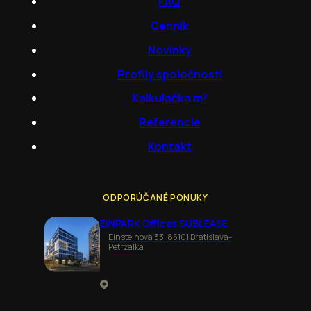
FAQ
Cenník
Novinky
Profily spoločností
Kalkulačka m²
Referencie
Kontakt
ODPORÚČANÉ PONUKY
EINPARK Offices SUBLEASE
Einsteinova 33, 85101 Bratislava-
Petržalka