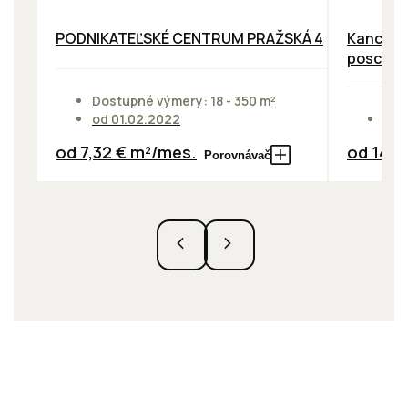
PODNIKATEĽSKÉ CENTRUM PRAŽSKÁ 4
Kancelár
poschod
Dostupné výmery: 18 - 350 m²
od 01.02.2022
Dos
od 7,32 € m²/mes.
od 14,0
Porovnávač