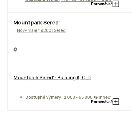
Porovnávač
NOVINKA
Mountpark Sereď
Nový majer, 92601 Sereď
Mountpark Sereď - Building A, C, D
Dostupné výmery: 2 000 - 65 000 m²
Ihneď
Porovnávač