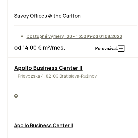
Savoy Offices @ the Carlton
Dostupné výmery: 20 - 1 350 m²
od 01.08.2022
od 14,00 € m²/mes.
Porovnávač
TOP
NOVINKA
ODPORÚČAME
Apollo Business Center II
Prievozská 4, 82109 Bratislava-Ružinov
Apollo Business Center II