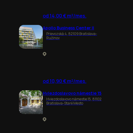
od 14,00 € m²/mes.
Apollo Business Center II
Prievozská 4, 82109 Bratislava-
Ružinov
od 10,90 € m²/mes.
Hviezdoslavovo námestie 15
Hviezdoslavovo námestie 15, 81102
Bratislava-Staré Mesto