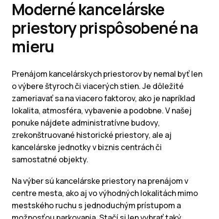
Moderné kancelárske
priestory prispôsobené na
mieru
Prenájom kancelárskych priestorov by nemal byť len
o výbere štyroch či viacerých stien. Je dôležité
zameriavať sa na viacero faktorov, ako je napríklad
lokalita, atmosféra, vybavenie a podobne. V našej
ponuke nájdete administratívne budovy,
zrekonštruované historické priestory, ale aj
kancelárske jednotky v biznis centrách či
samostatné objekty.
Na výber sú kancelárske priestory na prenájom v
centre mesta, ako aj vo výhodných lokalitách mimo
mestského ruchu s jednoduchým prístupom a
možnosťou parkovania. Stačí si len vybrať taký