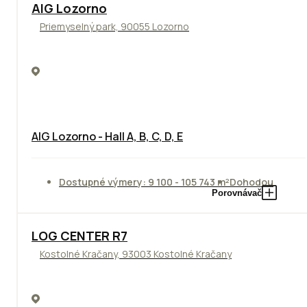
TOP
AIG Lozorno
Priemyselný park, 90055 Lozorno
AIG Lozorno - Hall A, B, C, D, E
Dostupné výmery: 9 100 - 105 743 m²
Dohodou
Porovnávač
TOP
LOG CENTER R7
Kostolné Kračany, 93003 Kostolné Kračany