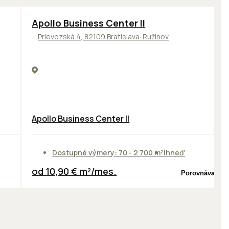
TOP
NOVINKA
ODPORÚČAME
Apollo Business Center II
Prievozská 4, 82109 Bratislava-Ružinov
Apollo Business Center II
Dostupné výmery: 70 - 2 700 m²
Ihneď
od 10,90 € m²/mes.
Porovnávač