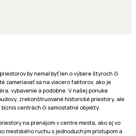
riestorov by nemal byť len o výbere štyroch či
ité zameriavať sa na viacero faktorov, ako je
sféra, vybavenie a podobne. V našej ponuke
udovy, zrekonštruované historické priestory, ale
 biznis centrách či samostatné objekty.
priestory na prenájom v centre mesta, ako aj vo
mo mestského ruchu s jednoduchým prístupom a