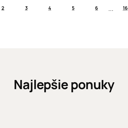
...
2
3
4
5
6
16
Najlepšie ponuky