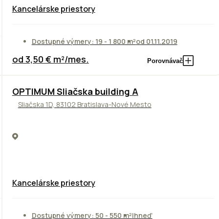
Kancelárske priestory
Dostupné výmery: 19 - 1 800 m²
od 01.11.2019
od 3,50 € m²/mes.
Porovnávač
OPTIMUM Sliačska building A
Sliačska 1D, 83102 Bratislava-Nové Mesto
Kancelárske priestory
Dostupné výmery: 50 - 550 m²
Ihneď