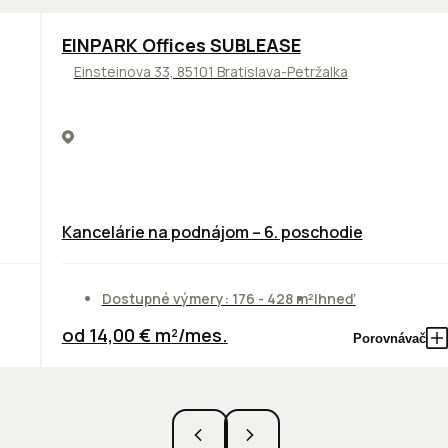
TOP
ODPORÚČAME
EINPARK Offices SUBLEASE
Einsteinova 33, 85101 Bratislava-Petržalka
Kancelárie na podnájom – 6. poschodie
Dostupné výmery: 176 - 428 m²
Ihneď
od 14,00 € m²/mes.
Porovnávač