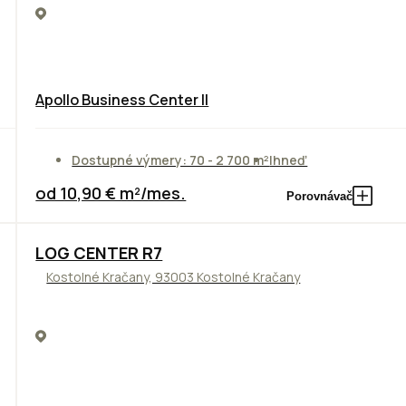
Apollo Business Center II
Dostupné výmery: 70 - 2 700 m²
Ihneď
od 10,90 € m²/mes.
Porovnávač
TOP
LOG CENTER R7
Kostolné Kračany, 93003 Kostolné Kračany