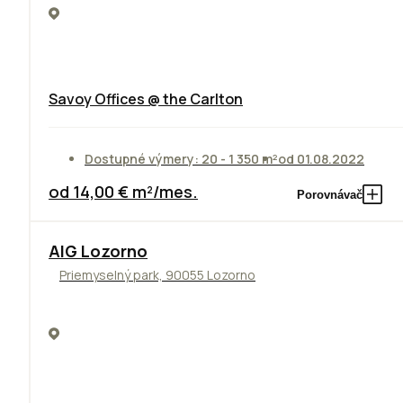
Savoy Offices @ the Carlton
Dostupné výmery: 20 - 1 350 m²
od 01.08.2022
od 14,00 € m²/mes.
Porovnávač
TOP
AIG Lozorno
Priemyselný park, 90055 Lozorno