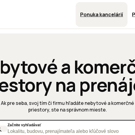
Ponuka kancelárií
P
bytové a komer
iestory na prená
Ak pre seba, svoj tím či firmu hľadáte nebytové a komerčné
priestory, ste na správnom mieste.
Začnite vyhľadávať
Lokalitu, budovu, prenajímateľa alebo kľúčové slovo