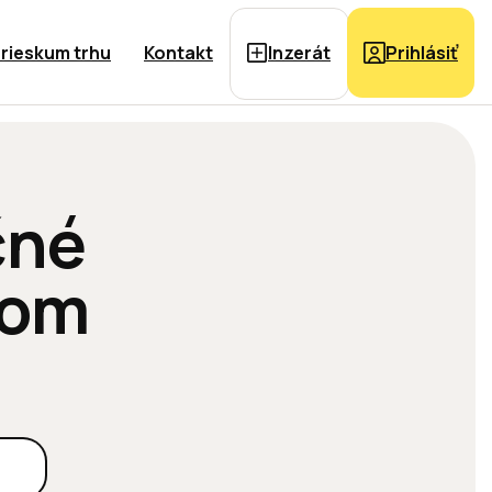
rieskum trhu
Kontakt
Inzerát
Prihlásiť
čné
jom