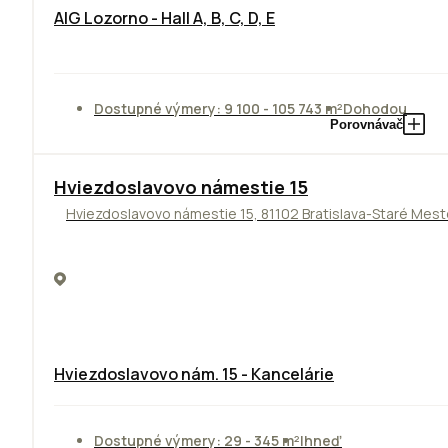
AIG Lozorno - Hall A, B, C, D, E
Dostupné výmery: 9 100 - 105 743 m²
Dohodou
Porovnávač
ODPORÚČAME
Hviezdoslavovo námestie 15
Hviezdoslavovo námestie 15, 81102 Bratislava-Staré Mes
Hviezdoslavovo nám. 15 - Kancelárie
Dostupné výmery: 29 - 345 m²
Ihneď