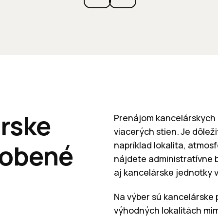
rske
Prenájom kancelárskych p
viacerých stien. Je dôlež
sobené
napríklad lokalita, atmo
nájdete administratívne b
aj kancelárske jednotky v
Na výber sú kancelárske 
výhodných lokalitách mi