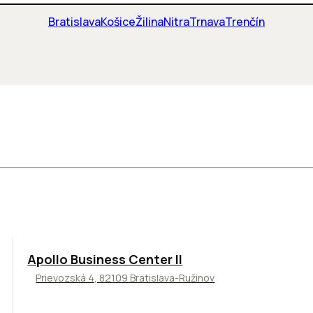
Bratislava
Košice
Žilina
Nitra
Trnava
Trenčín
TOP
NOVINKA
ODPORÚČAME
Apollo Business Center II
Prievozská 4, 82109 Bratislava-Ružinov