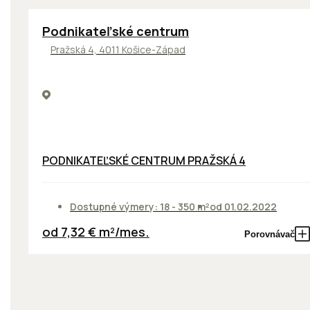
ODPORÚČAME
Podnikateľské centrum
Pražská 4, 4011 Košice-Západ
PODNIKATEĽSKÉ CENTRUM PRAŽSKÁ 4
Dostupné výmery: 18 - 350 m²
od 01.02.2022
od 7,32 € m²/mes.
Porovnávač