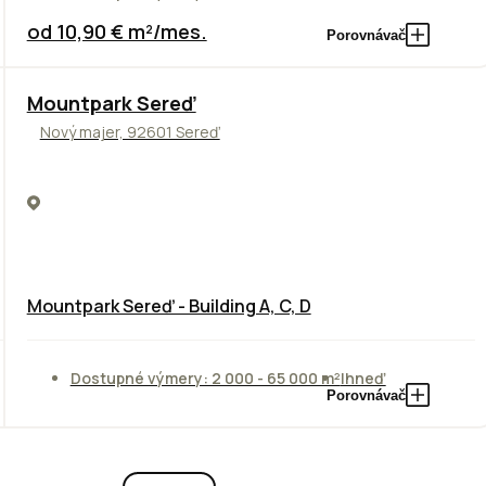
od 10,90 € m²/mes.
Porovnávač
NOVINKA
Mountpark Sereď
Nový majer, 92601 Sereď
Mountpark Sereď - Building A, C, D
Dostupné výmery: 2 000 - 65 000 m²
Ihneď
Porovnávač