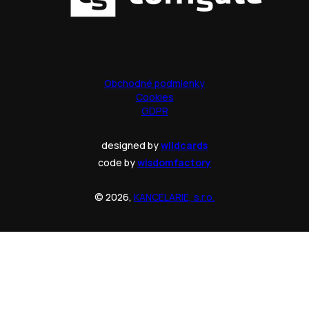
Obchodné podmienky
Cookies
GDPR
designed by
wildcards
code by
wisdomfactory
© 2026,
KANCELARIE, s.r.o.