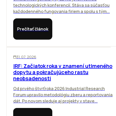
technologických konferencií. Stáva sa súčasťou
každodenného fungovania firiem a spolu s tým...
Prečítať článok
SKLADY
31. 07. 2026
IRF: Začiatok roka v znamení utlmeného
dopytu a pokračujúceho rastu
neobsadenosti
Od prvého štvrťroka 2026 Industrial Research
Forum upravilo metodológiu zberu a reportovania
dát. Po novom sleduje aj projekty v stave...