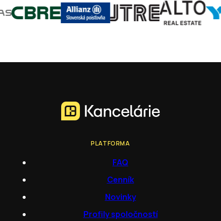
PLATFORMA
FAQ
Cenník
Novinky
Profily spoločností