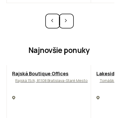
Najnovšie ponuky
ODPORÚČAM
Rajská Boutique Offices
Lakeside
Rajská 15/A, 81108 Bratislava-Staré Mesto
Tomášikova