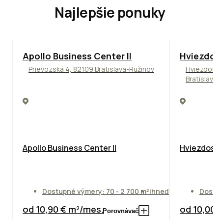
Najlepšie ponuky
TOP
NOVINKA
ODPORÚČAME
ODPORÚČAM
Apollo Business Center II
Hviezdos
Prievozská 4, 82109 Bratislava-Ružinov
Hviezdosl
Bratislava
Apollo Business Center II
Hviezdosla
Dostupné výmery: 70 - 2 700 m²
Ihneď
Dostu
od 10,90 € m²/mes.
od 10,00
Porovnávač