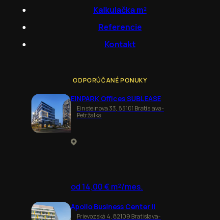
Kalkulačka m²
Referencie
Kontakt
ODPORÚČANÉ PONUKY
EINPARK Offices SUBLEASE
Einsteinova 33, 85101 Bratislava-
Petržalka
od 14,00 € m²/mes.
Apollo Business Center II
Prievozská 4, 82109 Bratislava-