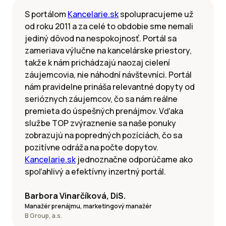
S portálom
Kancelarie.sk
spolupracujeme už
od roku 2011 a za celé to obdobie sme nemali
jediný dôvod na nespokojnosť. Portál sa
zameriava výlučne na kancelárske priestory,
takže k nám prichádzajú naozaj cielení
záujemcovia, nie náhodní návštevníci. Portál
nám pravidelne prináša relevantné dopyty od
serióznych záujemcov, čo sa nám reálne
premieta do úspešných prenájmov. Vďaka
službe TOP zvýraznenie sa naše ponuky
zobrazujú na popredných pozíciách, čo sa
pozitívne odráža na počte dopytov.
Kancelarie.sk
jednoznačne odporúčame ako
spoľahlivý a efektívny inzertný portál.
Barbora Vinarčíková, DiS.
Manažér prenájmu, marketingový manažér
B Group, a.s.