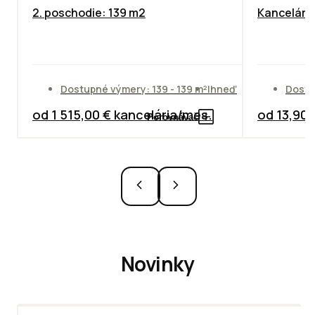
2. poschodie: 139 m2
Kancelársk
Dostupné výmery: 139 - 139 m²
Ihneď
Dostu
od 1 515,00 € kancelária/mes.
od 13,90
Porovnávač
Novinky