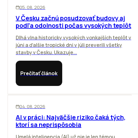
KANCELÁRIE
05. 08. 2026
V Česku začnú posudzovať budovy aj
podľa odolnosti počas vysokých teplôt
Dlhá vlna historicky vysokých vonkajších teplôt v
júni a ďalšie tropické dni v júli preverili všetky
stavby v Česku. Ukazuje...
Prečítať článok
ĽUDIA
INOVÁCIE
04. 08. 2026
AI v práci: Najväčšie riziko čaká tých,
ktorí sa neprispôsobia
Umelá inteligencia (AI) už nie je len témou