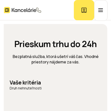
Ponuka kancelárií
Prieskum trhu do 24h
Prieskum trhu
Bezplatná služba, ktorá ušetrí váš čas. Vhodné
priestory nájdeme za vás.
Kontakt
Vaše kritéria
Inzerát
Druh nehnuteľnosti