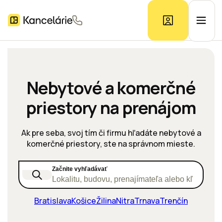
Ponuka kancelárií
Nebytové a komerčné
priestory na prenájom
Prieskum trhu
Ak pre seba, svoj tím či firmu hľadáte nebytové a
Kontakt
komerčné priestory, ste na správnom mieste.
Začnite vyhľadávať
Inzerát
Lokalitu, budovu, prenajímateľa alebo kľúčové s
Bratislava
Košice
Žilina
Nitra
Trnava
Trenčín