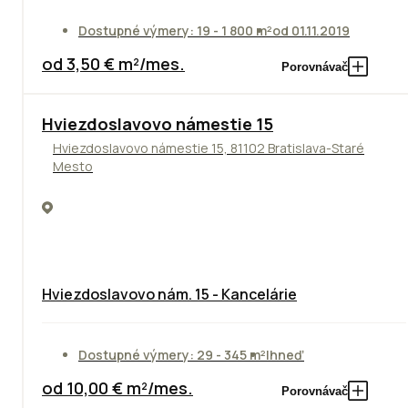
Dostupné výmery: 19 - 1 800 m²
od 01.11.2019
od 3,50 € m²/mes.
Porovnávač
ODPORÚČAME
Hviezdoslavovo námestie 15
Hviezdoslavovo námestie 15, 81102 Bratislava-Staré
Mesto
Hviezdoslavovo nám. 15 - Kancelárie
Dostupné výmery: 29 - 345 m²
Ihneď
od 10,00 € m²/mes.
Porovnávač