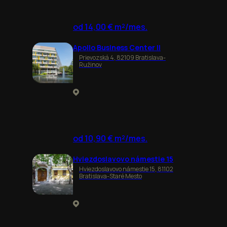
od 14,00 € m²/mes.
Apollo Business Center II
Prievozská 4, 82109 Bratislava-
Ružinov
od 10,90 € m²/mes.
Hviezdoslavovo námestie 15
Hviezdoslavovo námestie 15, 81102
Bratislava-Staré Mesto