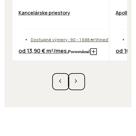
Kancelárske priestory
Apollo B
Dostupné výmery: 90 - 1 688 m²
Ihneď
Dos
od 13,90 € m²/mes.
od 10,9
Porovnávač