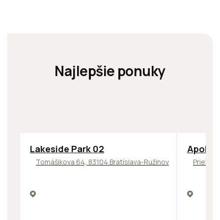
Najlepšie ponuky
ODPORÚČAME
TOP
NOV
Lakeside Park 02
Apollo 
Tomášikova 64, 83104 Bratislava-Ružinov
Prievozs