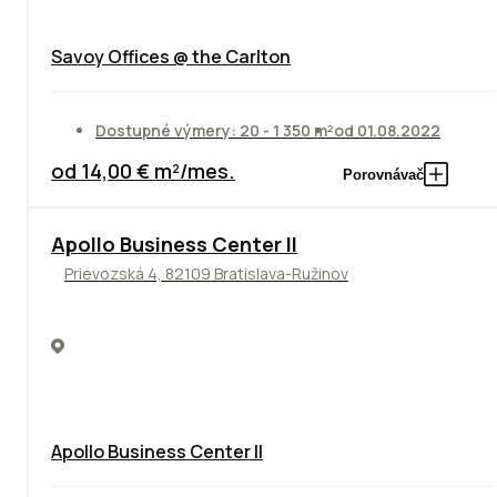
Savoy Offices @ the Carlton
Dostupné výmery: 20 - 1 350 m²
od 01.08.2022
od 14,00 € m²/mes.
Porovnávač
TOP
NOVINKA
ODPORÚČAME
Apollo Business Center II
Prievozská 4, 82109 Bratislava-Ružinov
Apollo Business Center II