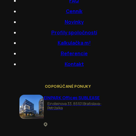
FAQ
Cenník
Novinky
Profily spoločností
Kalkulačka m²
Referencie
Kontakt
ODPORÚČANÉ PONUKY
EINPARK Offices SUBLEASE
Einsteinova 33, 85101 Bratislava-
Petržalka