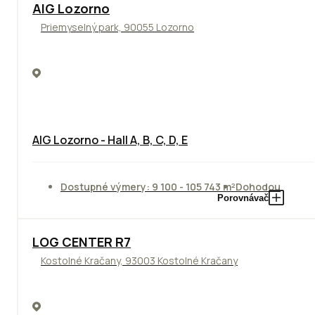
TOP
AIG Lozorno
Priemyselný park, 90055 Lozorno
AIG Lozorno - Hall A, B, C, D, E
Dostupné výmery: 9 100 - 105 743 m²
Dohodou
Porovnávač
TOP
LOG CENTER R7
Kostolné Kračany, 93003 Kostolné Kračany