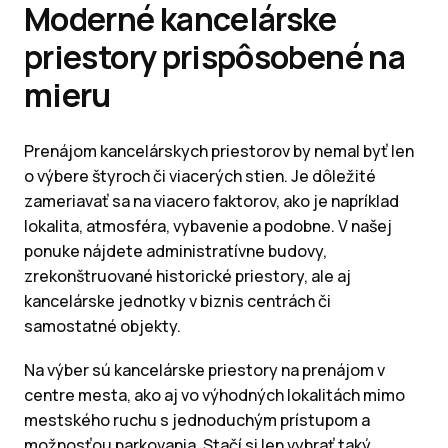
Moderné kancelárske
priestory prispôsobené na
mieru
Prenájom kancelárskych priestorov by nemal byť len
o výbere štyroch či viacerých stien. Je dôležité
zameriavať sa na viacero faktorov, ako je napríklad
lokalita, atmosféra, vybavenie a podobne. V našej
ponuke nájdete administratívne budovy,
zrekonštruované historické priestory, ale aj
kancelárske jednotky v biznis centrách či
samostatné objekty.
Na výber sú kancelárske priestory na prenájom v
centre mesta, ako aj vo výhodných lokalitách mimo
mestského ruchu s jednoduchým prístupom a
možnosťou parkovania. Stačí si len vybrať taký