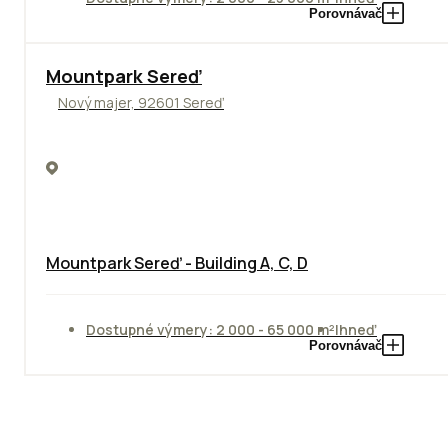
Porovnávač
NOVINKA
Mountpark Sereď
Nový majer, 92601 Sereď
Mountpark Sereď - Building A, C, D
Dostupné výmery: 2 000 - 65 000 m²
Ihneď
Porovnávač