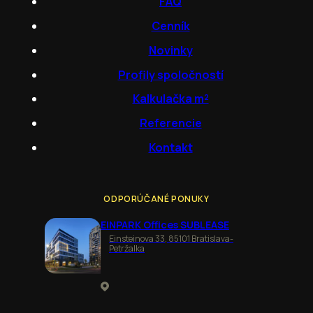
FAQ
Cenník
Novinky
Profily spoločností
Kalkulačka m²
Referencie
Kontakt
ODPORÚČANÉ PONUKY
EINPARK Offices SUBLEASE
Einsteinova 33, 85101 Bratislava-
Petržalka