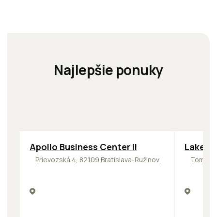
Najlepšie ponuky
TOP
NOVINKA
ODPORÚČAME
ODPORÚČ
Apollo Business Center II
Lakesid
Prievozská 4, 82109 Bratislava-Ružinov
Tomášik