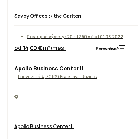
Savoy Offices @ the Carlton
Dostupné výmery: 20 - 1 350 m²
od 01.08.2022
od 14,00 € m²/mes.
Porovnávač
TOP
NOVINKA
ODPORÚČAME
Apollo Business Center II
Prievozská 4, 82109 Bratislava-Ružinov
Apollo Business Center II