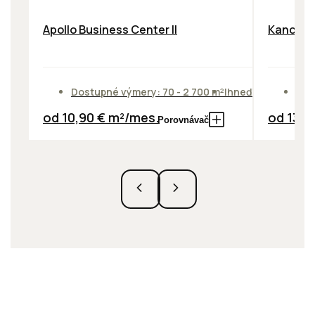
Apollo Business Center II
Kancelár
Dostupné výmery: 70 - 2 700 m²
Ihneď
Dos
od 10,90 € m²/mes.
od 13,9
Porovnávač