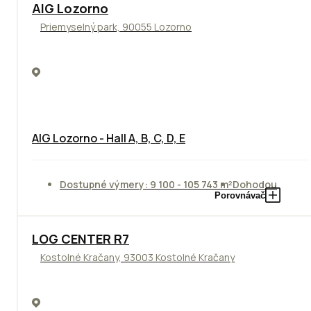
TOP
AIG Lozorno
Priemyselný park, 90055 Lozorno
AIG Lozorno - Hall A, B, C, D, E
Dostupné výmery: 9 100 - 105 743 m²
Dohodou
Porovnávač
TOP
LOG CENTER R7
Kostolné Kračany, 93003 Kostolné Kračany