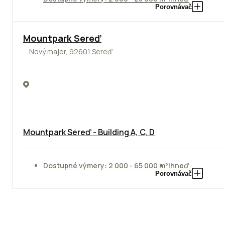
Porovnávač
NOVINKA
Mountpark Sereď
Nový majer, 92601 Sereď
Mountpark Sereď - Building A, C, D
Dostupné výmery: 2 000 - 65 000 m²
Ihneď
Porovnávač