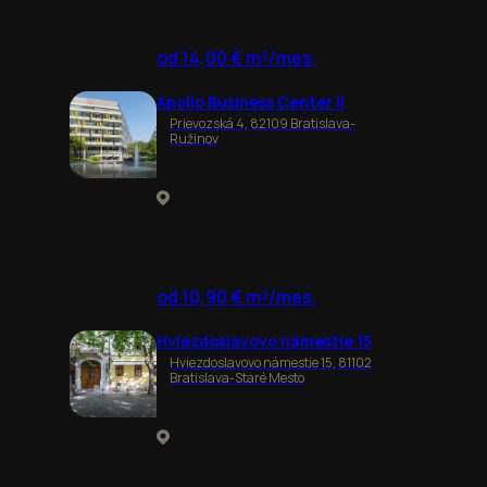
od 14,00 € m²/mes.
Apollo Business Center II
Prievozská 4, 82109 Bratislava-
Ružinov
od 10,90 € m²/mes.
Hviezdoslavovo námestie 15
Hviezdoslavovo námestie 15, 81102
Bratislava-Staré Mesto