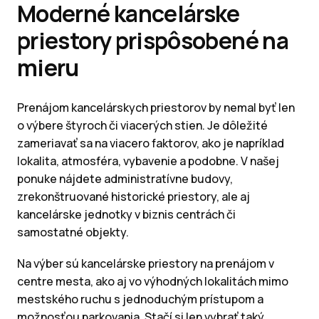
Moderné kancelárske
priestory prispôsobené na
mieru
Prenájom kancelárskych priestorov by nemal byť len
o výbere štyroch či viacerých stien. Je dôležité
zameriavať sa na viacero faktorov, ako je napríklad
lokalita, atmosféra, vybavenie a podobne. V našej
ponuke nájdete administratívne budovy,
zrekonštruované historické priestory, ale aj
kancelárske jednotky v biznis centrách či
samostatné objekty.
Na výber sú kancelárske priestory na prenájom v
centre mesta, ako aj vo výhodných lokalitách mimo
mestského ruchu s jednoduchým prístupom a
možnosťou parkovania. Stačí si len vybrať taký