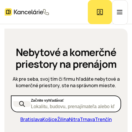
Ponuka kancelárií
Nebytové a komerčné
priestory na prenájom
Prieskum trhu
Ak pre seba, svoj tím či firmu hľadáte nebytové a
Kontakt
komerčné priestory, ste na správnom mieste.
Začnite vyhľadávať
Inzerát
Lokalitu, budovu, prenajímateľa alebo kľúčové s
Bratislava
Košice
Žilina
Nitra
Trnava
Trenčín