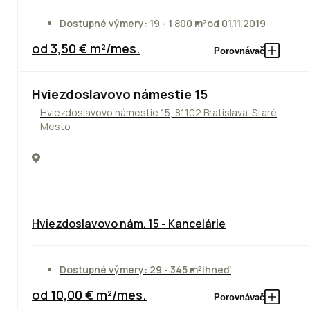
Dostupné výmery: 19 - 1 800 m²
od 01.11.2019
od 3,50 € m²/mes.
Porovnávač
ODPORÚČAME
Hviezdoslavovo námestie 15
Hviezdoslavovo námestie 15, 81102 Bratislava-Staré
Mesto
Hviezdoslavovo nám. 15 - Kancelárie
Dostupné výmery: 29 - 345 m²
Ihneď
od 10,00 € m²/mes.
Porovnávač