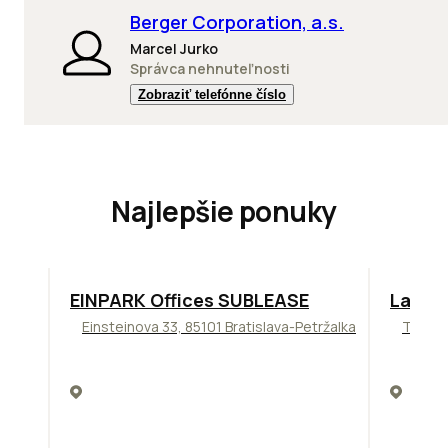
Berger Corporation, a.s.
Marcel Jurko
Správca nehnuteľnosti
Zobraziť telefónne číslo
Najlepšie ponuky
TOP
ODPORÚČAME
ODPORÚ
EINPARK Offices SUBLEASE
Lakesi
Einsteinova 33, 85101 Bratislava-Petržalka
Tomáši