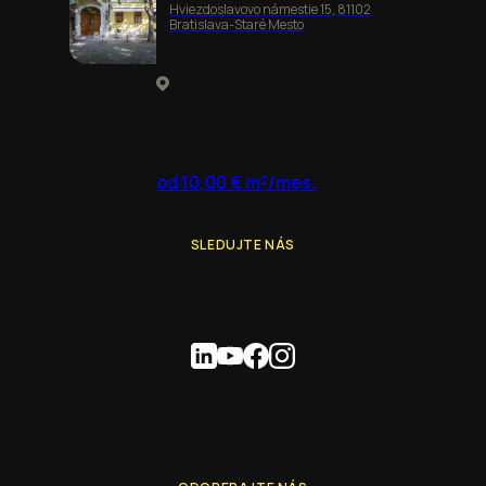
Hviezdoslavovo námestie 15, 81102
Bratislava-Staré Mesto
od 10,00 € m²/mes.
SLEDUJTE NÁS