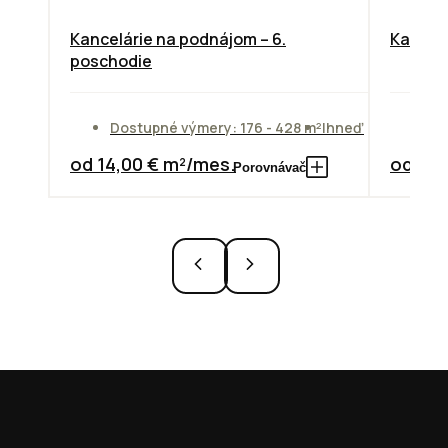
Kancelárie na podnájom – 6.
Kancelá
poschodie
Dostupné výmery: 176 - 428 m²
Ihneď
Do
od 14,00 € m²/mes.
od 13,
Porovnávač