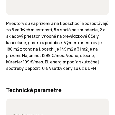
Priestory sú na prízemí a na 1. poschodí a pozostávajú
zo 6 veľkých miestností, 5 x sociálne zariadenie, 2 x
skladový priestor. Vhodné na prevádzkové účely,
kancelárie, gastro a podobne. Výmera priestrov je
180 m2 z toho na 1. posch. je 149 m2 a 31 m2 je na
prízemí. Nájomné: 1299 €/mes. Vodné, stočné,
kúrenie: 199 €/mes. El. energia: podľa skutočnej
spotreby Depozit: 0 € Všetky ceny sú už s DPH
Technické parametre