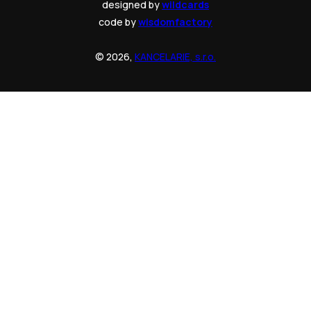
designed by
wildcards
code by
wisdomfactory
© 2026,
KANCELARIE, s.r.o.