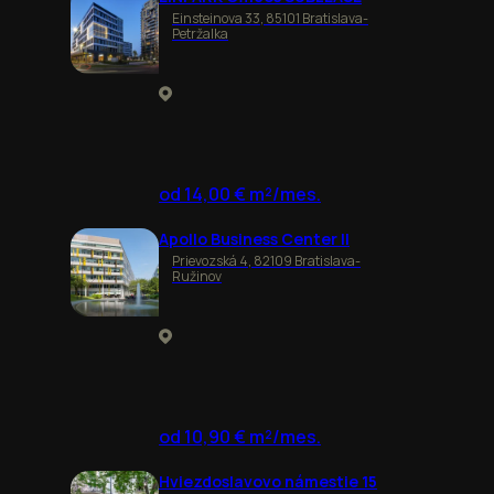
Einsteinova 33, 85101 Bratislava-
Petržalka
od 14,00 € m²/mes.
Apollo Business Center II
Prievozská 4, 82109 Bratislava-
Ružinov
od 10,90 € m²/mes.
Hviezdoslavovo námestie 15