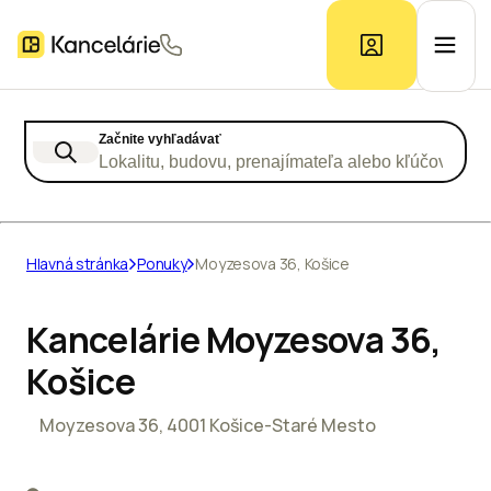
Začnite vyhľadávať
Ponuka kancelárií
Lokalitu, budovu, prenajímateľa alebo kľúčové slo
Prieskum trhu
Hlavná stránka
Ponuky
Moyzesova 36, Košice
Kontakt
Kancelárie Moyzesova 36,
Košice
Inzerát
Moyzesova 36, 4001 Košice-Staré Mesto