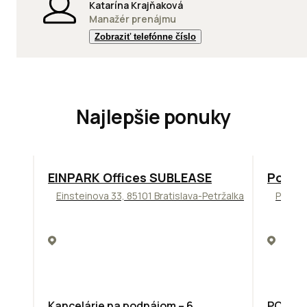
Katarína Krajňaková
Manažér prenájmu
Zobraziť telefónne číslo
Najlepšie ponuky
TOP
ODPORÚČAME
ODPORÚ
EINPARK Offices SUBLEASE
Podni
Einsteinova 33, 85101 Bratislava-Petržalka
Pražsk
Kancelárie na podnájom – 6.
PODNIK