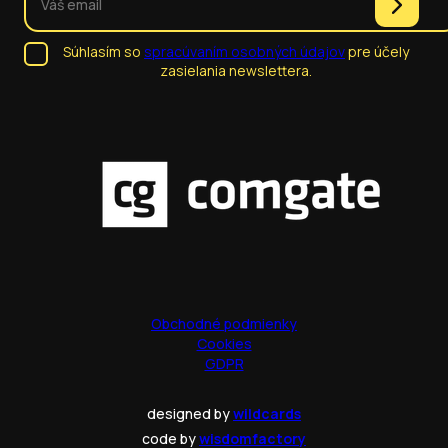
Súhlasím so
spracúvaním osobných údajov
pre účely
zasielania newslettera.
Obchodné podmienky
Cookies
GDPR
designed by
wildcards
code by
wisdomfactory