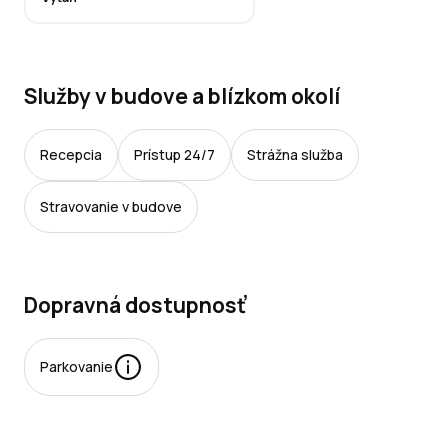
Služby v budove a blízkom okolí
Recepcia
Prístup 24/7
Strážna služba
Stravovanie v budove
Dopravná dostupnosť
Parkovanie
rkovacie miesta: