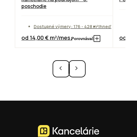
poschodie
Do
Dostupné výmery: 176 - 428 m²
Ihneď
od
od 14,00 € m²/mes.
od 7,3
Porovnávač