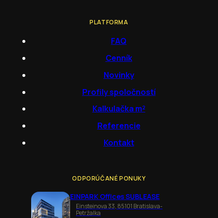
PLATFORMA
FAQ
Cenník
Novinky
Profily spoločností
Kalkulačka m²
Referencie
Kontakt
ODPORÚČANÉ PONUKY
EINPARK Offices SUBLEASE
Einsteinova 33, 85101 Bratislava-
Petržalka