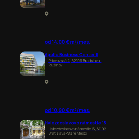
od 14,00 € m²/mes.
Apollo Business Center II
Prievozská 4, 82109 Bratislava-
Ružinov
od 10,90 € m²/mes.
Hviezdoslavovo námestie 15
Hviezdoslavovo námestie 15, 81102
Bratislava-Staré Mesto