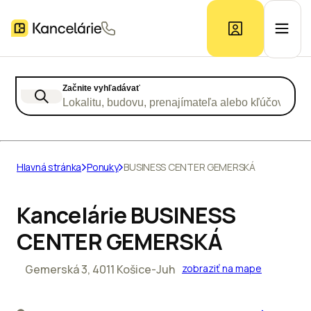
Začnite vyhľadávať
Ponuka kancelárií
Lokalitu, budovu, prenajímateľa alebo kľúčové slo
Prieskum trhu
Hlavná stránka
Ponuky
BUSINESS CENTER GEMERSKÁ
Kontakt
Kancelárie BUSINESS
CENTER GEMERSKÁ
Inzerát
Gemerská 3, 4011 Košice-Juh
zobraziť na mape