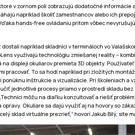
ktoré v zornom poli zobrazujú dodatočné informácie 
omáhajú napríklad školiť zamestnancov alebo ich prepoji
ďaka hands-free ovládaniu pritom vôbec nevyrušujú pr
dostali napríklad skladníci v termináloch vo Valašskom
oLens využívajú technológiu zmiešanej reality – komb
 na displeji okuliarov premieta 3D objekty. Používateľ i
mi pracovať. To sa hodí napríklad pri zložitých mont
 ponúknu inštrukcie a vizualizácie. Pri školeniach a 
 učiť jednotlivé procesy priamo v prostredí skladu bez
Technici môžu na diaľku konzultovať a riešiť problémy
 opravy. Okuliare sa dajú využiť aj na hovory so zákaz
lý sklad virtuálne prezrieť,“ hovorí Jakub Bilý, site