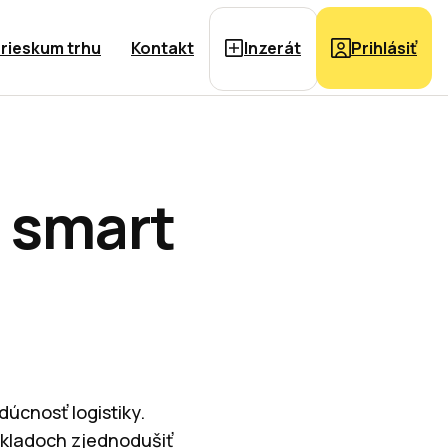
rieskum trhu
Kontakt
Inzerát
Prihlásiť
o smart
dúcnosť logistiky.
skladoch zjednodušiť