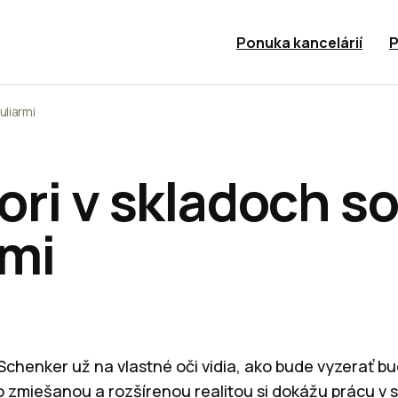
Ponuka kancelárií
P
uliarmi
ori v skladoch s
rmi
 Schenker už na vlastné oči vidia, ako bude vyzerať bu
o zmiešanou a rozšírenou realitou si dokážu prácu v 