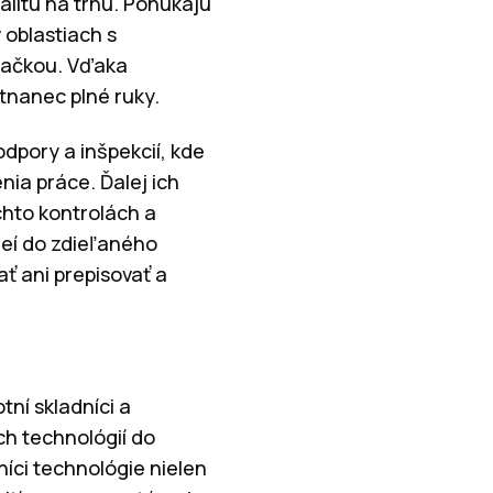
alitu na trhu. Ponúkajú
 oblastiach s
ítačkou. Vďaka
tnanec plné ruky.
dpory a inšpekcií, kde
ia práce. Ďalej ich
chto kontrolách a
deí do zdieľaného
ť ani prepisovať a
tní skladníci a
ch technológií do
níci technológie nielen