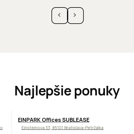
Najlepšie ponuky
TOP
ODPORÚČAME
EINPARK Offices SUBLEASE
to
Einsteinova 33, 85101 Bratislava-Petržalka