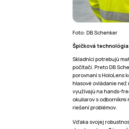
Foto: DB Schenker
Špičková technológia
Skladníci potrebujú mať
počítači. Preto DB Sch
porovnaní s HoloLens k
hlasové ovládanie než 
využívajú na hands-fre
okuliarov s odborníkmi
riešení problémov.
Vďaka svojej robustnos