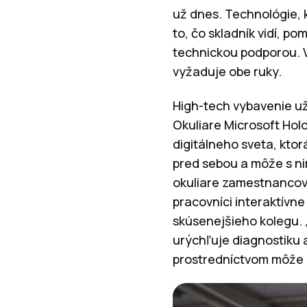
už dnes. Technológie, 
to, čo skladník vidí, p
technickou podporou. V
vyžaduje obe ruky.
High-tech vybavenie už 
Okuliare Microsoft Hol
digitálneho sveta, ktorá
pred sebou a môže s ni
okuliare zamestnancovi
pracovníci interaktívne
skúsenejšieho kolegu. „
urýchľuje diagnostiku a
prostredníctvom môže ce