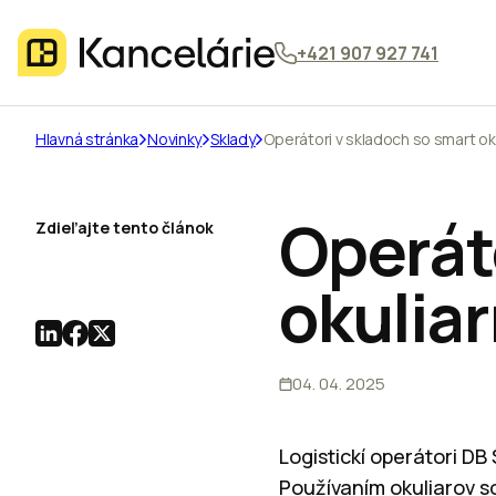
+421 907 927 741
Hlavná stránka
Novinky
Sklady
Operátori v skladoch so smart ok
Operát
Zdieľajte tento článok
okulia
04. 04. 2025
Logistickí operátori DB
Používaním okuliarov s