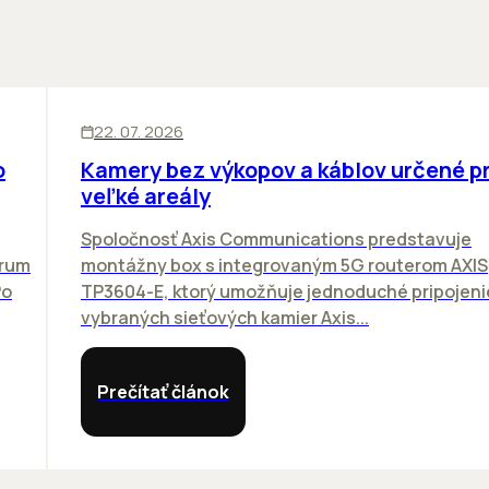
SKLADY
INOVÁCIE
22. 07. 2026
o
Kamery bez výkopov a káblov určené p
veľké areály
Spoločnosť Axis Communications predstavuje
orum
montážny box s integrovaným 5G routerom AXIS
Po
TP3604-E, ktorý umožňuje jednoduché pripojeni
vybraných sieťových kamier Axis...
Prečítať článok