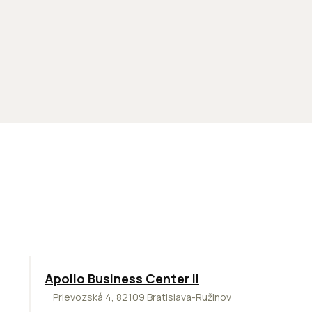
TOP
NOVINKA
ODPORÚČAME
Apollo Business Center II
Prievozská 4, 82109 Bratislava-Ružinov