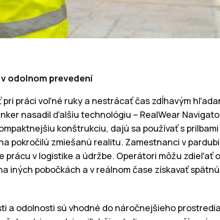
 v odolnom prevedení
 pri práci voľné ruky a nestrácať čas zdĺhavým hľadan
enker nasadil ďalšiu technológiu – RealWear Navigato
ompaktnejšiu konštrukciu, dajú sa používať s prilbam
na pokročilú zmiešanú realitu. Zamestnanci v pardubi
e prácu v logistike a údržbe. Operátori môžu zdieľať 
 na iných pobočkách a v reálnom čase získavať spätnú 
ti a odolnosti sú vhodné do náročnejšieho prostredia 