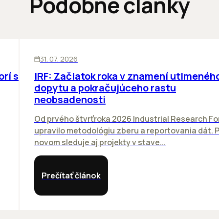
Podobné články
SKLADY
31. 07. 2026
orí sa
IRF: Začiatok roka v znamení utlmenéh
dopytu a pokračujúceho rastu
neobsadenosti
Od prvého štvrťroka 2026 Industrial Research F
upravilo metodológiu zberu a reportovania dát. 
novom sleduje aj projekty v stave...
Prečítať článok