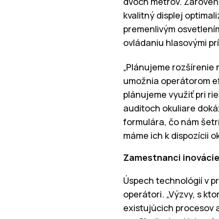
dvoch metrov. Zároveň 
kvalitný displej optima
premenlivým osvetlením
ovládaniu hlasovými pr
„Plánujeme rozšírenie 
umožnia operátorom efe
plánujeme využiť pri ri
auditoch okuliare doká
formulára, čo nám šetr
máme ich k dispozícii o
Zamestnanci inovácie
Úspech technológií v pr
operátori. „Výzvy, s kt
existujúcich procesov a