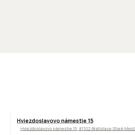
ODPORÚČAME
Hviezdoslavovo námestie 15
Hviezdoslavovo námestie 15, 81102 Bratislava-Staré Mes