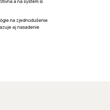
zitívna a na systém si
lógie na zjednodušenie
kazuje aj nasadenie