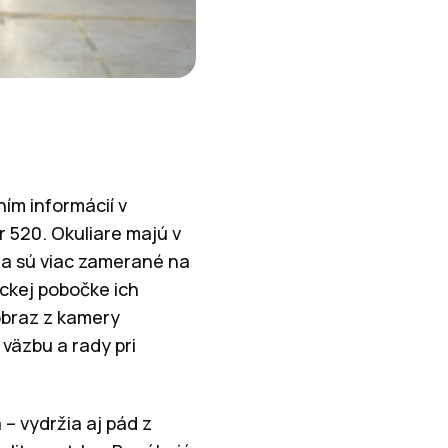
ím informácií v
r 520. Okuliare majú v
i a sú viac zamerané na
ckej pobočke ich
obraz z kamery
väzbu a rady pri
– vydržia aj pád z