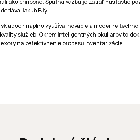
ímali ako prínosné. Spätná väzba je zatiaľ našťastie po
 dodáva Jakub Bilý.
h skladoch naplno využíva inovácie a moderné techno
kvality služieb. Okrem inteligentných okuliarov to do
xory na zefektívnenie procesu inventarizácie.