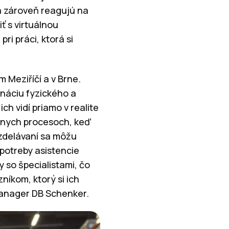
a zároveň reagujú na
ť s virtuálnou
i práci, ktorá si
 Meziříčí a v Brne.
ináciu fyzického a
ch vidí priamo v realite
ážnych procesoch, keď
vzdelávaní sa môžu
 potreby asistencie
 so špecialistami, čo
níkom, ktorý si ich
 manager DB Schenker.