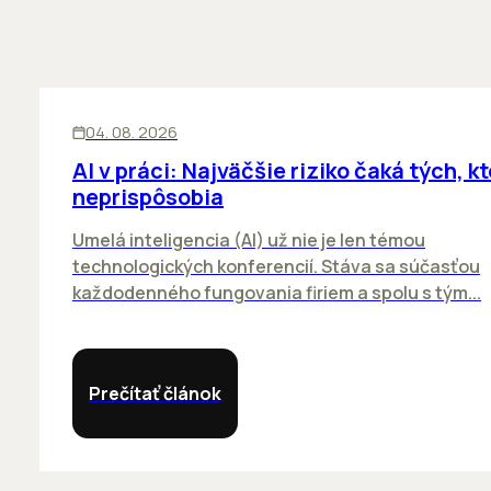
ĽUDIA
INOVÁCIE
04. 08. 2026
AI v práci: Najväčšie riziko čaká tých, kt
neprispôsobia
Umelá inteligencia (AI) už nie je len témou
technologických konferencií. Stáva sa súčasťou
každodenného fungovania firiem a spolu s tým...
Prečítať článok