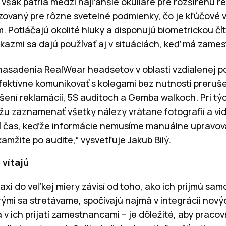
však patria medzi najľahšie okuliare pre rozšírenú re
lizovaný pre rôzne svetelné podmienky, čo je kľúčové v
. Potláčajú okolité hluky a disponujú biometrickou č
íkazmi sa dajú používať aj v situáciách, keď má zames
nasadenia RealWear headsetov v oblasti vzdialenej po
ktívne komunikovať s kolegami bez nutnosti prerušen
ešení reklamácií, 5S auditoch a Gemba walkoch. Pri tý
žu zaznamenať všetky nálezy vrátane fotografií a vi
í čas, keďže informácie nemusíme manuálne upravova
kamžite po audite,“ vysvetľuje Jakub Bilý.
 vítajú
axi do veľkej miery závisí od toho, ako ich prijmú samo
orými sa stretávame, spočívajú najmä v integrácii nový
 v ich prijatí zamestnancami – je dôležité, aby pracov