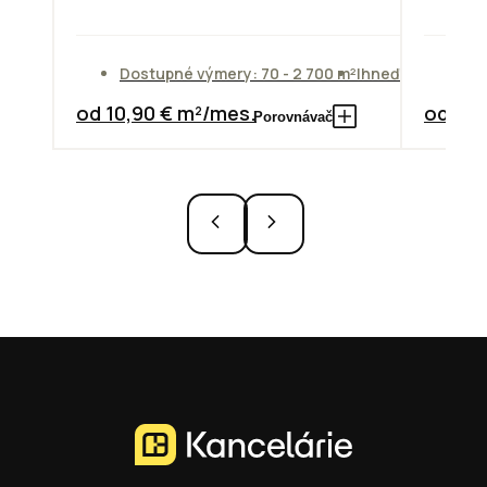
Dostupné výmery: 70 - 2 700 m²
Ihneď
Do
od 10,90 € m²/mes.
od 10,
Porovnávač