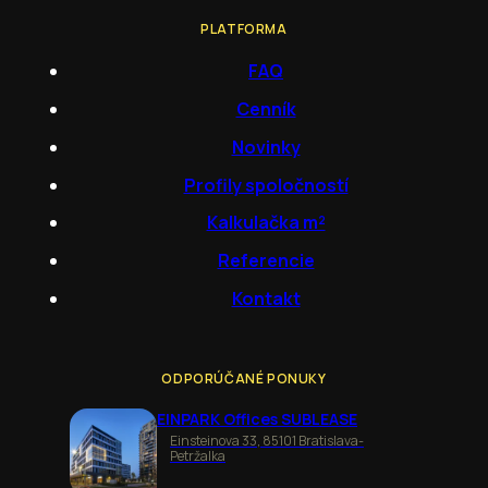
PLATFORMA
FAQ
Cenník
Novinky
Profily spoločností
Kalkulačka m²
Referencie
Kontakt
ODPORÚČANÉ PONUKY
EINPARK Offices SUBLEASE
Einsteinova 33, 85101 Bratislava-
Petržalka