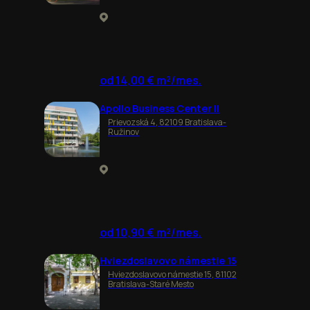
od 14,00 € m²/mes.
Apollo Business Center II
Prievozská 4, 82109 Bratislava-
Ružinov
od 10,90 € m²/mes.
Hviezdoslavovo námestie 15
Hviezdoslavovo námestie 15, 81102
Bratislava-Staré Mesto