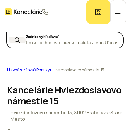
Začnite vyhľadávať
Ponuka kancelárií
Lokalitu, budovu, prenajímateľa alebo kľúčové slo
Prieskum trhu
Hlavná stránka
Ponuky
Hviezdoslavovo námestie 15
Kontakt
Kancelárie Hviezdoslavovo
námestie 15
Inzerát
Hviezdoslavovo námestie 15, 81102 Bratislava-Staré
Mesto