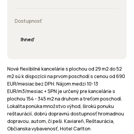
Dostupnosť
Ihneď
Nové flexibilné kancelárie s plochou od 29 m2 do 52
m2 sú k dispozícii na prvom poschodí s cenou od 690
EUR/mesiac bez DPH. Nájom medzi 10-13
EUR/m3/mesiac + SPN je určený pre kancelárie s
plochou 154 - 345 m2 na druhom a treťom poschodí.
Lokalita ponúka množstvo výhod, širokú ponuku
reštaurácií, dobrú dopravnú dostupnosť hromadnou
dopravou, autom, či peši. Kaviareň, Reštaurácia,
Občianska vybavenosť, Hotel Carlton