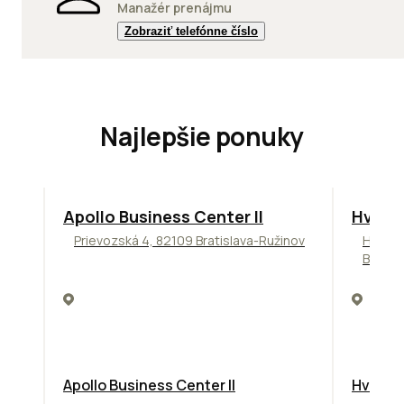
Manažér prenájmu
Zobraziť telefónne číslo
Najlepšie ponuky
TOP
NOVINKA
ODPORÚČAME
ODPORÚ
Apollo Business Center II
Hviez
Prievozská 4, 82109 Bratislava-Ružinov
Hviezd
Bratis
Apollo Business Center II
Hviezdo