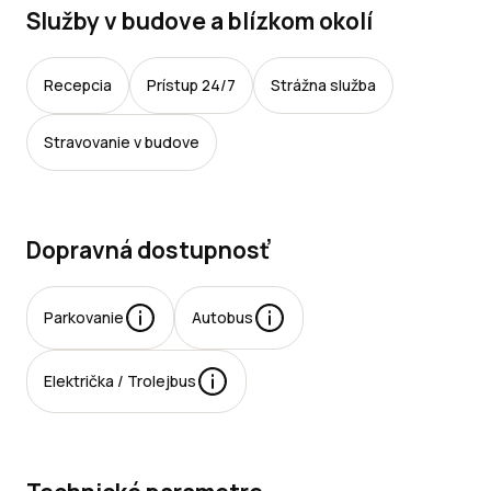
Služby v budove a blízkom okolí
Recepcia
Prístup 24/7
Strážna služba
Stravovanie v budove
Dopravná dostupnosť
Parkovanie
Autobus
rkovacie
Električka / Trolejbus
esta: