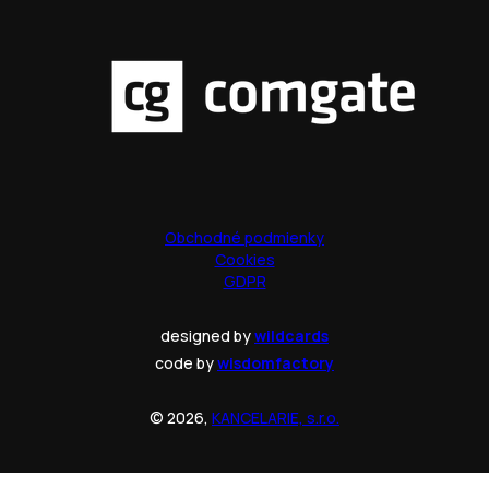
Obchodné podmienky
Cookies
GDPR
designed by
wildcards
code by
wisdomfactory
© 2026,
KANCELARIE, s.r.o.