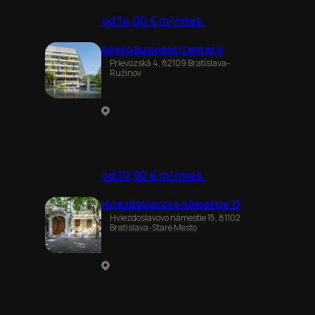
od 14,00 € m²/mes.
Apollo Business Center II
Prievozská 4, 82109 Bratislava-
Ružinov
od 10,90 € m²/mes.
Hviezdoslavovo námestie 15
Hviezdoslavovo námestie 15, 81102
Bratislava-Staré Mesto