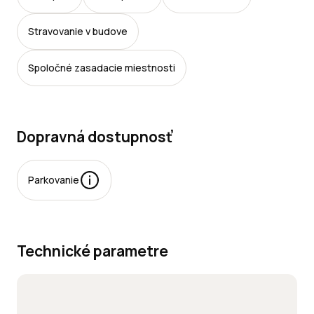
Stravovanie v budove
Spoločné zasadacie miestnosti
Dopravná dostupnosť
Parkovanie
rkovacie miesta:
Technické parametre