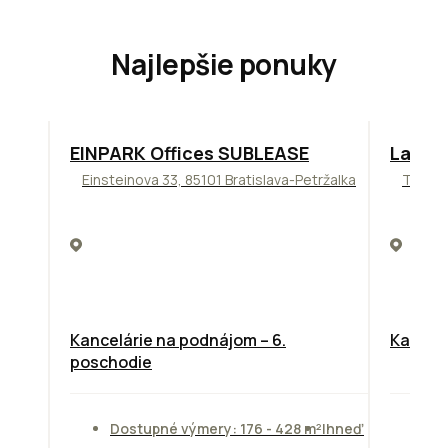
Najlepšie ponuky
TOP
ODPORÚČAME
ODPORÚ
EINPARK Offices SUBLEASE
Lakesi
Einsteinova 33, 85101 Bratislava-Petržalka
Tomáši
Kancelárie na podnájom – 6.
Kancelá
poschodie
Dostupné výmery: 176 - 428 m²
Ihneď
Do