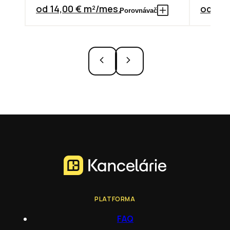
od 14,00 € m²/mes.
od 13,
Porovnávač
PLATFORMA
FAQ