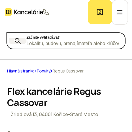
Začnite vyhľadávať
Ponuka kancelárií
Lokalitu, budovu, prenajímateľa alebo kľúčové slo
Prieskum trhu
Hlavná stránka
Ponuky
Regus Cassovar
Kontakt
Flex kancelárie Regus
Cassovar
Inzerát
Žriedlová 13, 04001 Košice-Staré Mesto