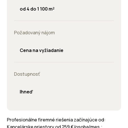
od 4 do 1 100 m²
Požadovaný nájom
Cena na vyžiadanie
Dostupnosť
Ihneď
Profesionálne firemné riešenia začínajúce od:
Kancelárske priestory od 259 €/osoba/mes.;