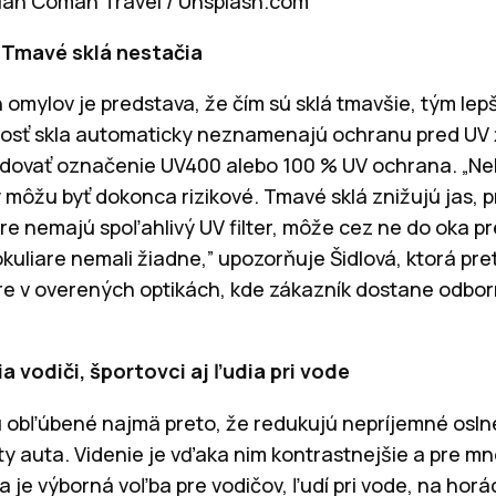
tian Coman Travel / Unsplash.com
 Tmavé sklá nestačia
omylov je predstava, že čím sú sklá tmavšie, tým lepš
vosť skla automaticky neznamenajú ochranu pred UV 
sledovať označenie UV400 alebo 100 % UV ochrana. „Ne
môžu byť dokonca rizikové. Tmavé sklá znižujú jas, pr
iare nemajú spoľahlivý UV filter, môže cez ne do oka pr
kuliare nemali žiadne,” upozorňuje Šidlová, ktorá pr
re v overených optikách, kde zákazník dostane odbo
a vodiči, športovci aj ľudia pri vode
 obľúbené najmä preto, že redukujú nepríjemné oslne
ty auta. Videnie je vďaka nim kontrastnejšie a pre m
ia je výborná voľba pre vodičov, ľudí pri vode, na horá