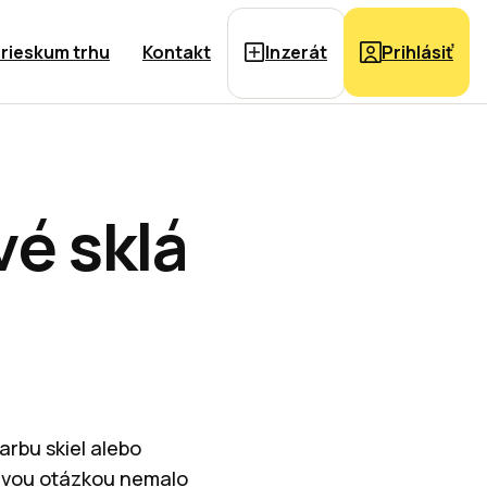
rieskum trhu
Kontakt
Inzerát
Prihlásiť
vé sklá
arbu skiel alebo
prvou otázkou nemalo