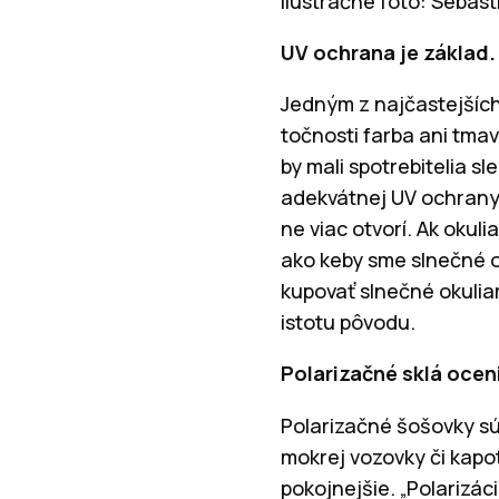
Ilustračné foto: Sebas
UV ochrana je základ.
Jedným z najčastejších 
točnosti farba ani tma
by mali spotrebitelia 
adekvátnej UV ochrany 
ne viac otvorí. Ak okul
ako keby sme slnečné o
kupovať slnečné okulia
istotu pôvodu.
Polarizačné sklá oceni
Polarizačné šošovky sú
mokrej vozovky či kapo
pokojnejšie. „Polarizác