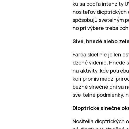
ku sa podľa intenzity 
nositeľov dioptrických 
spôsobujú svetelným p
no pri výbere treba zoh
Sivé, hnedé alebo zel
Farba skiel nie je len 
dzené videnie. Hnedé s
na aktivity, kde potreb
kompromis medzi prirod
bežné slnečné dni sa n
sve-telné podmienky, na
Dioptrické slnečné ok
Nositelia dioptrických 