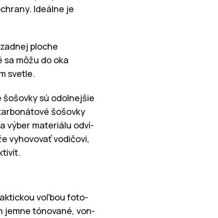
ochrany. Ideálne je
 zadnej ploche
ré sa môžu do oka
m svetle.
e šošovky sú odolnejšie
lykarbonátové šošovky
a výber materiálu odví-
ôže vyhovovať vodičovi,
tivít.
raktickou voľbou foto-
en jemne tónované, von-