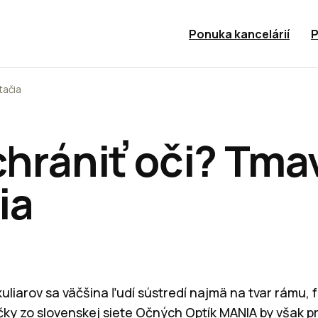
Ponuka kancelárií
P
tačia
chrániť oči? Tma
ia
uliarov sa väčšina ľudí sústredí najmä na tvar rámu, f
ky zo slovenskej siete Očných Optík MANIA by však 