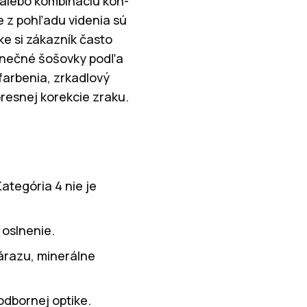
 alebo kombináciu kon-
ie z pohľadu videnia sú
ke si zákazník často
slnečné šošovky podľa
farbenia, zrkadlový
presnej korekcie zraku.
ategória 4 nie je
 oslnenie.
nárazu, minerálne
odbornej optike.