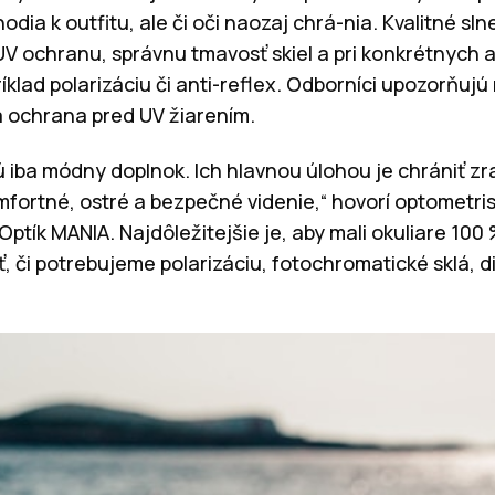
hodia k outfitu, ale či oči naozaj chrá-nia. Kvalitné s
UV ochranu, správnu tmavosť skiel a pri konkrétnych a
klad polarizáciu či anti-reflex. Odborníci upozorňujú
ia ochrana pred UV žiarením.
ú iba módny doplnok. Ich hlavnou úlohou je chrániť zr
ortné, ostré a bezpečné videnie,“ hovorí optometrist
 Optík MANIA. Najdôležitejšie je, aby mali okuliare 10
ť, či potrebujeme polarizáciu, fotochromatické sklá, d