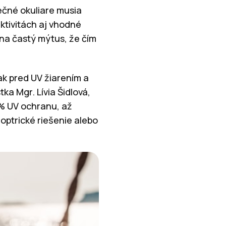
lnečné okuliare musia
ktivitách aj vhodné
 na častý mýtus, že čím
ak pred UV žiarením a
ka Mgr. Lívia Šidlová,
0 % UV ochranu, až
ioptrické riešenie alebo