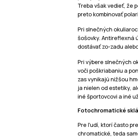
Treba však vedieť, že p
preto kombinovať polari
Pri slnečných okuliaro
šošovky. Antireflexná 
dostávať zo-zadu alebo
Pri výbere slnečných o
voči poškriabaniu a po
zas vynikajú nižšou hm
ja nielen od estetiky, 
iné športovcovi a iné u
Fotochromatické sklá p
Pre ľudí, ktorí často p
chromatické, teda samo