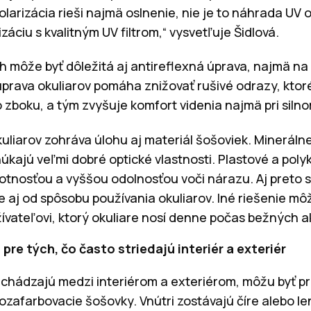
olarizácia rieši najmä oslnenie, nie je to náhrada UV 
záciu s kvalitným UV filtrom,“ vysvetľuje Šidlová.
ch môže byť dôležitá aj antireflexná úprava, najmä na
úprava okuliarov pomáha znižovať rušivé odrazy, kto
 zboku, a tým zvyšuje komfort videnia najmä pri silno
kuliarov zohráva úlohu aj materiál šošoviek. Mineráln
núkajú veľmi dobré optické vlastnosti. Plastové a po
otnosťou a vyššou odolnosťou voči nárazu. Aj preto s
ale aj od spôsobu používania okuliarov. Iné riešenie m
žívateľovi, ktorý okuliare nosí denne počas bežných ak
re tých, čo často striedajú interiér a exteriér
rechádzajú medzi interiérom a exteriérom, môžu byť p
zafarbovacie šošovky. Vnútri zostávajú číre alebo l