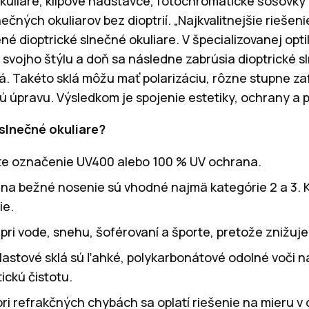
okuliare, klipové nadstavce, fotochromatické šošovky
ečných okuliarov bez dioptrií. „Najkvalitnejšie riešen
né dioptrické slnečné okuliare. V špecializovanej opti
svojho štýlu a doň sa následne zabrúsia dioptrické 
vá. Takéto sklá môžu mať polarizáciu, rôzne stupne za
ú úpravu. Výsledkom je spojenie estetiky, ochrany a 
 slnečné okuliare?
te označenie UV400 alebo 100 % UV ochrana.
 na bežné nosenie sú vhodné najmä kategórie 2 a 3. K
ie.
pri vode, snehu, šoférovaní a športe, pretože znižuje
plastové sklá sú ľahké, polykarbonátové odolné voči 
ickú čistotu.
pri refrakčných chybách sa oplatí riešenie na mieru v 