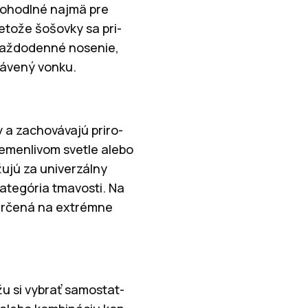
 pohodlné najmä pre
retože šošovky sa pri-
 každodenné nosenie,
trávený vonku.
y a zachovávajú priro-
remenlivom svetle alebo
žujú za univerzálny
ategória tmavosti. Na
e určená na extrémne
žu si vybrať samostat-