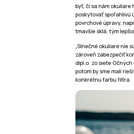
byť, či sa nám okuliare 
poskytovať spoľahlivú 
povrchové úpravy, naprí
tmavšie sklá, tým lepš
„Slnečné okuliare nie s
zároveň zabezpečiť komf
dipl.o. zo siete Očných
potom by sme mali rieši
konkrétnu farbu filtra.