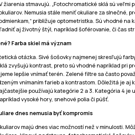
UV žiarenia stmavujú. „Fotochromatické sklá sú veľmi
okuliarov. Nemusia stále meniť okuliare za slnečné, p
odmienkam,“ približuje optometristka. Sú vhodné na
ľadniť aj životný štýl, napríklad šoférovanie, či čas s
ené? Farba skiel má význam
estetická otázka. Sivé šošovky najmenej skresľujú farb
klá zvyšujú kontrast, preto sú vhodné napríklad pri p
ujeme lepšie vnímať terén. Zelené filtre sa často pova
zeným vnímaním farieb a kontrastom. Dôležitá je aj k
ajčastejšie používajú kategórie 2 a 3. Kategória 4 j
príklad vysoké hory, snehové polia či púšť.
uliare dnes nemusia byť kompromis
okuliarov majú dnes viac možností než v minulosti. Mô