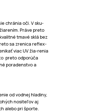
ie chránia oči. V sku-
žiarením. Práve preto
kvalitné tmavé sklá bez
eto sa zrenica reflex-
enikať viac UV žia-renia
eto preto odporúča
rné poradenstvo a
nie od vodnej hladiny,
nohých nositeľov aj
ch alebo pri športe.