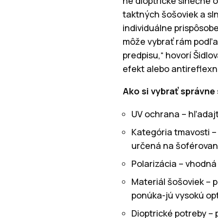
né dioptrické slnečné 
taktných šošoviek a sln
individuálne prispôsobe
môže vybrať rám podľa 
predpisu,“ hovorí Šidlo
efekt alebo antireflexn
Ako si vybrať správne
UV ochrana – hľadaj
Kategória tmavosti –
určená na šoférovan
Polarizácia – vhodná 
Materiál šošoviek – 
ponúka-jú vysokú opt
Dioptrické potreby – 