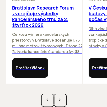
Bratislava Research Forum
V Česku
zverejňuje výsledky
budovy 
kancelárskeho trhu za 2.
počas v
štvrťrok 2026
Dlhá vlna
Celková výmera kancelárskych
vonkajších
priestorov v Bratislave dosahuje 1,75
tropické dn
milióna metrov štvorcových. Z toho 22
stavby v Č
% tvoria kancelárie štandardu A+, 38...
Prečítať článok
Prečíta