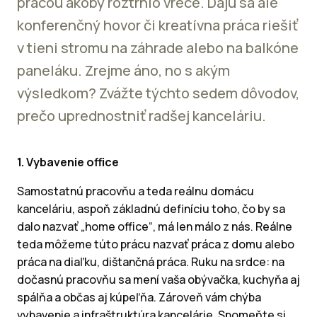
prácou akoby roztrhlo vrece. Dajú sa ale
konferenčný hovor či kreatívna práca riešiť
v tieni stromu na záhrade alebo na balkóne
paneláku. Zrejme áno, no s akým
výsledkom? Zvážte týchto sedem dôvodov,
prečo uprednostniť radšej kanceláriu.
1. Vybavenie office
Samostatnú pracovňu a teda reálnu domácu
kanceláriu, aspoň základnú definíciu toho, čo by sa
dalo nazvať „home office“, má len málo z nás. Reálne
teda môžeme túto prácu nazvať práca z domu alebo
práca na diaľku, dištančná práca. Ruku na srdce: na
dočasnú pracovňu sa mení vaša obývačka, kuchyňa aj
spálňa a občas aj kúpeľňa. Zároveň vám chýba
vybavenie a infraštruktúra kancelárie. Spomeňte si,