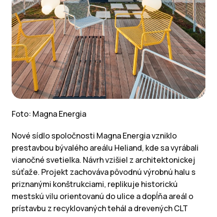
Foto: Magna Energia
Nové sídlo spoločnosti Magna Energia vzniklo
prestavbou bývalého areálu Heliand, kde sa vyrábali
vianočné svetielka. Návrh vzišiel z architektonickej
súťaže. Projekt zachováva pôvodnú výrobnú halu s
priznanými konštrukciami, replikuje historickú
mestskú vilu orientovanú do ulice a dopĺňa areál o
prístavbu z recyklovaných tehál a drevených CLT