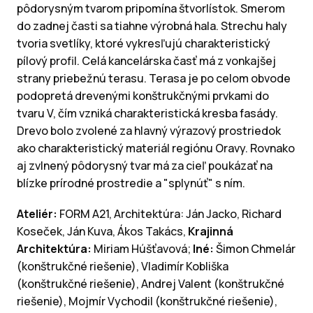
pôdorysným tvarom pripomína štvorlístok. Smerom
do zadnej časti sa tiahne výrobná hala. Strechu haly
tvoria svetlíky, ktoré vykresľujú charakteristický
pílový profil. Celá kancelárska časť má z vonkajšej
strany priebežnú terasu. Terasa je po celom obvode
podopretá drevenými konštrukčnými prvkami do
tvaru V, čím vzniká charakteristická kresba fasády.
Drevo bolo zvolené za hlavný výrazový prostriedok
ako charakteristický materiál regiónu Oravy. Rovnako
aj zvlnený pôdorysný tvar má za cieľ poukázať na
blízke prírodné prostredie a "splynúť" s ním.
Ateliér:
FORM A21, Architektúra: Ján Jacko, Richard
Koseček, Ján Kuva, Ákos Takács,
Krajinná
Architektúra:
Miriam Húšťavová;
Iné:
Šimon Chmelár
(konštrukčné riešenie), Vladimír Kobliška
(konštrukčné riešenie), Andrej Valent (konštrukčné
riešenie), Mojmír Vychodil (konštrukčné riešenie),