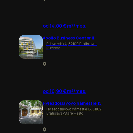
od 14,00 € m²/mes.
Apollo Business Center II
Prievozská 4, 82109 Bratislava-
Ružinov
od 10,90 € m²/mes.
Hviezdoslavovo námestie 15
Hviezdoslavovo námestie 15, 81102
Bratislava-Staré Mesto