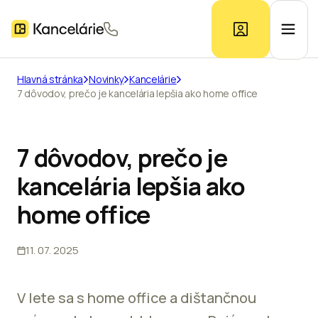
Hlavná stránka
Novinky
Kancelárie
7 dôvodov, prečo je kancelária lepšia ako home office
Ponuka kancelárií
Prieskum trhu
7 dôvodov, prečo je
kancelária lepšia ako
Kontakt
home office
11. 07. 2025
Inzerát
V lete sa s home office a dištančnou