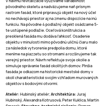
V návrhu revitalizácie využívame variabilnosť
pôvodného skeletu a nadväzujeme naň prísnym
rastrom fasád, ktoré pripravujú objekt na nový účel
no nechávajú priestor aj na zmenu dispozície na inú
funkciu. Na pôvodne 4 podlažný objekt osádzame 5-
te ustúpené podlažie. Oceľová konštrukcia a
presklená fasáda mu dodáva ľahkosť. Osadenie
objektu v minulosti mimo pôvodnú uličnú čiaru malo
za následok vytvorenie predpolia domu, ktoré
meníme na piazzetu so stromami a rozširujeme tak
verejný priestor. Návrh reflektuje svoje okolie a
simuluje správanie fasád okolitých domov. Plnšia
fasáda je odkazom na historické mestské domy v
okolí charakteristické svojím vzhľadom murovaných
objektov s bodovými otvormi.
Ateliér:
Hubinský ateliér;
Architektúra:
Juraj
Hubinský, Alexandra Kotrusová, Peter Kuklica, Martin
Smerek;
Stavebno-technické riešenie:
Roman