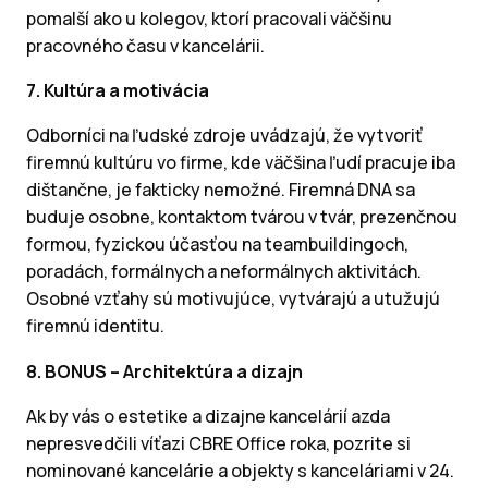
pomalší ako u kolegov, ktorí pracovali väčšinu
pracovného času v kancelárii.
7. Kultúra a motivácia
Odborníci na ľudské zdroje uvádzajú, že vytvoriť
firemnú kultúru vo firme, kde väčšina ľudí pracuje iba
dištančne, je fakticky nemožné. Firemná DNA sa
buduje osobne, kontaktom tvárou v tvár, prezenčnou
formou, fyzickou účasťou na teambuildingoch,
poradách, formálnych a neformálnych aktivitách.
Osobné vzťahy sú motivujúce, vytvárajú a utužujú
firemnú identitu.
8. BONUS – Architektúra a dizajn
Ak by vás o estetike a dizajne kancelárií azda
nepresvedčili víťazi CBRE Office roka, pozrite si
nominované kancelárie a objekty s kanceláriami v 24.