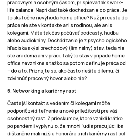
pracovným a osobným časom, prispieva tak k work-
life balance. Napríklad také dochádzanie do práce. Je
to skutočne nevýhoda home office? Nuž pri ceste do
práce nie ste v kontakte ani s rodinou, ale ani s
kolegami. Máte tak čas počúvať podcasty, hudbu
alebo audioknihy. Dochádzanie je z psychologického
hľadiska akýsi prechodový (liminálny) stav, teda nie
ste ani doma ani v práci. Takýto stav v prípade home
office nevznikne a ťažko sa potom definuje práca od
– do a to. Priznajte sa, ako často riešite dilemu, či
zdvihnúť pracovný hovor alebo nie?
6. Networking a kariérny rast
Častejší kontakt s vedením či kolegami môže
podporiť zviditeľnenie a nové príležitosti pre váš
osobnostný rast. Z prieskumov, ktoré vznikli krátko
po pandémii vyplynulo, že mnohí ľudia pracujúci iba
dištančne mali nižšie honoráre a ich kariérny rast bol