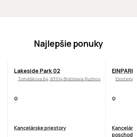
Najlepšie ponuky
ODPORÚČAME
TOP
ODPO
Lakeside Park 02
EINPARK 
Tomášikova 64, 83104 Bratislava-Ružinov
Einsteinov
Kancelárske priestory
Kancelárie
poschodie