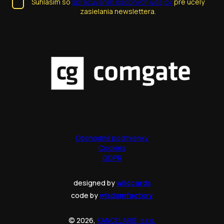
Súhlasím so
spracúvaním osobných údajov
pre účely
zasielania newslettera.
Obchodné podmienky
Cookies
GDPR
designed by
wildcards
code by
wisdomfactory
© 2026,
KANCELARIE, s.r.o.