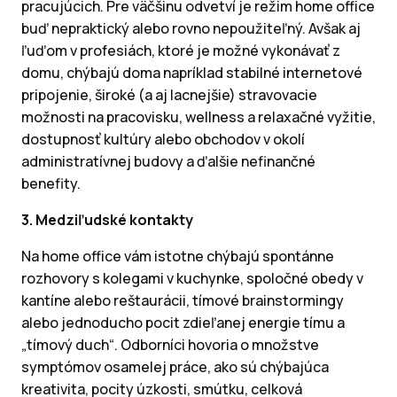
pracujúcich. Pre väčšinu odvetví je režim home office
buď nepraktický alebo rovno nepoužiteľný. Avšak aj
ľuďom v profesiách, ktoré je možné vykonávať z
domu, chýbajú doma napríklad stabilné internetové
pripojenie, široké (a aj lacnejšie) stravovacie
možnosti na pracovisku, wellness a relaxačné vyžitie,
dostupnosť kultúry alebo obchodov v okolí
administratívnej budovy a ďalšie nefinančné
benefity.
3. Medziľudské kontakty
Na home office vám istotne chýbajú spontánne
rozhovory s kolegami v kuchynke, spoločné obedy v
kantíne alebo reštaurácii, tímové brainstormingy
alebo jednoducho pocit zdieľanej energie tímu a
„tímový duch“. Odborníci hovoria o množstve
symptómov osamelej práce, ako sú chýbajúca
kreativita, pocity úzkosti, smútku, celková