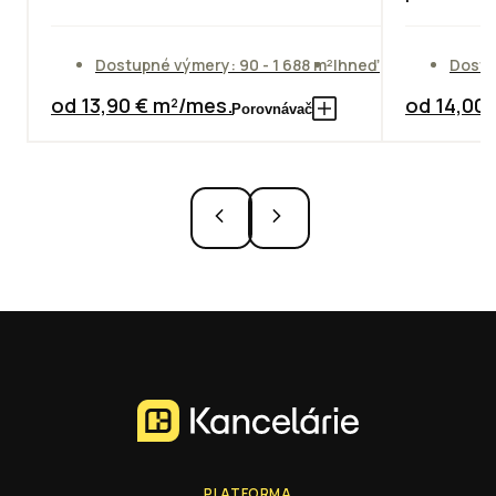
Dostupné výmery: 90 - 1 688 m²
Ihneď
Dostu
od 13,90 € m²/mes.
od 14,00
Porovnávač
PLATFORMA