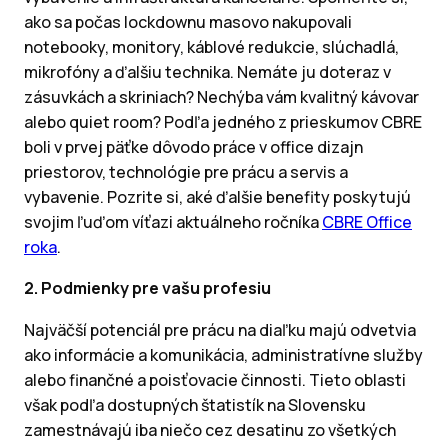
ako sa počas lockdownu masovo nakupovali
notebooky, monitory, káblové redukcie, slúchadlá,
mikrofóny a ďalšiu technika. Nemáte ju doteraz v
zásuvkách a skriniach? Nechýba vám kvalitný kávovar
alebo quiet room? Podľa jedného z prieskumov CBRE
boli v prvej päťke dôvodo práce v office dizajn
priestorov, technológie pre prácu a servis a
vybavenie. Pozrite si, aké ďalšie benefity poskytujú
svojim ľuďom víťazi aktuálneho ročníka
CBRE Office
roka
.
2. Podmienky pre vašu profesiu
Najväčší potenciál pre prácu na diaľku majú odvetvia
ako informácie a komunikácia, administratívne služby
alebo finančné a poisťovacie činnosti. Tieto oblasti
však podľa dostupných štatistík na Slovensku
zamestnávajú iba niečo cez desatinu zo všetkých