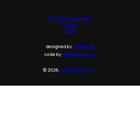
Obchodné podmienky
Cookies
GDPR
designed by
wildcards
code by
wisdomfactory
© 2026,
KANCELARIE, s.r.o.