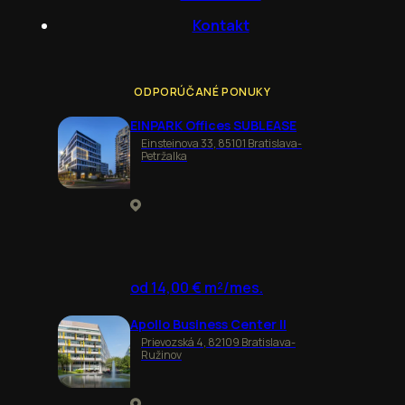
Kontakt
ODPORÚČANÉ PONUKY
EINPARK Offices SUBLEASE
Einsteinova 33, 85101 Bratislava-
Petržalka
od 14,00 € m²/mes.
Apollo Business Center II
Prievozská 4, 82109 Bratislava-
Ružinov