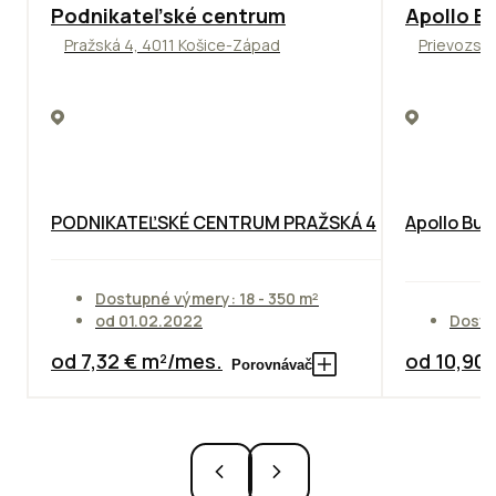
ODPORÚČAME
TOP
NOVIN
Podnikateľské centrum
Apollo Bu
Pražská 4, 4011 Košice-Západ
Prievozská
PODNIKATEĽSKÉ CENTRUM PRAŽSKÁ 4
Apollo Bus
Dostupné výmery: 18 - 350 m²
od 01.02.2022
Dostu
od 7,32 € m²/mes.
od 10,90
Porovnávač