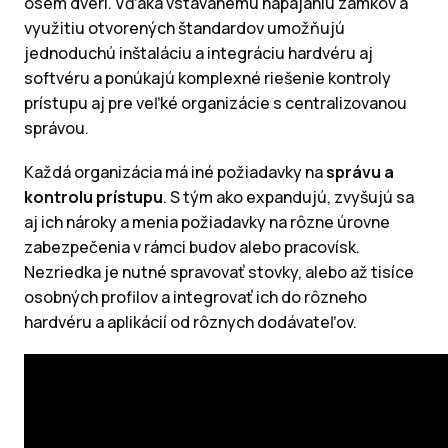
osem dverí. Vďaka vstavanému napájaniu zámkov a
využitiu otvorených štandardov umožňujú
jednoduchú inštaláciu a integráciu hardvéru aj
softvéru a ponúkajú komplexné riešenie kontroly
prístupu aj pre veľké organizácie s centralizovanou
správou.
Každá organizácia má iné požiadavky na
správu a
kontrolu prístupu
. S tým ako expandujú, zvyšujú sa
aj ich nároky a menia požiadavky na rôzne úrovne
zabezpečenia v rámci budov alebo pracovísk.
Nezriedka je nutné spravovať stovky, alebo až tisíce
osobných profilov a integrovať ich do rôzneho
hardvéru a aplikácií od rôznych dodávateľov.