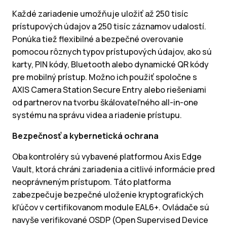
Každé zariadenie umožňuje uložiť až 250 tisíc
prístupových údajov a 250 tisíc záznamov udalostí.
Ponúka tiež flexibilné a bezpečné overovanie
pomocou rôznych typov prístupových údajov, ako sú
karty, PIN kódy, Bluetooth alebo dynamické QR kódy
pre mobilný prístup. Možno ich použiť spoločne s
AXIS Camera Station Secure Entry alebo riešeniami
od partnerov na tvorbu škálovateľného all-in-one
systému na správu videa a riadenie prístupu.
Bezpečnosť a kybernetická ochrana
Oba kontroléry sú vybavené platformou Axis Edge
Vault, ktorá chráni zariadenia a citlivé informácie pred
neoprávneným prístupom. Táto platforma
zabezpečuje bezpečné uloženie kryptografických
kľúčov v certifikovanom module EAL6+. Ovládače sú
navyše verifikované OSDP (Open Supervised Device