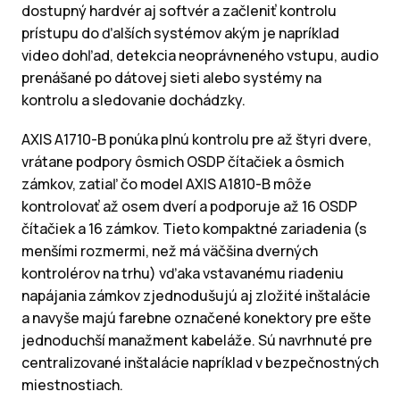
dostupný hardvér aj softvér a začleniť kontrolu
prístupu do ďalších systémov akým je napríklad
video dohľad, detekcia neoprávneného vstupu, audio
prenášané po dátovej sieti alebo systémy na
kontrolu a sledovanie dochádzky.
AXIS A1710-B ponúka plnú kontrolu pre až štyri dvere,
vrátane podpory ôsmich OSDP čítačiek a ôsmich
zámkov, zatiaľ čo model AXIS A1810-B môže
kontrolovať až osem dverí a podporuje až 16 OSDP
čítačiek a 16 zámkov. Tieto kompaktné zariadenia (s
menšími rozmermi, než má väčšina dverných
kontrolérov na trhu) vďaka vstavanému riadeniu
napájania zámkov zjednodušujú aj zložité inštalácie
a navyše majú farebne označené konektory pre ešte
jednoduchší manažment kabeláže. Sú navrhnuté pre
centralizované inštalácie napríklad v bezpečnostných
miestnostiach.