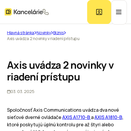
Hlavná stránka
Novinky
Biznis
Axis uvádza 2 novinky v riadení prístupu
Ponuka kancelárií
Prieskum trhu
Axis uvádza 2 novinky v
riadení prístupu
Kontakt
03. 03. 2025
Inzerát
Spoločnosť Axis Communications uvádza dva nové
sieťové dverné ovládače
AXIS A1710-B
a
AXIS A1810-B
,
ktoré poskytujú úplnú kontrolu pre až štyri alebo