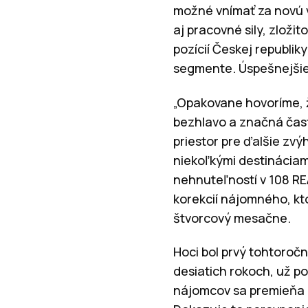
možné vnímať za novú v
aj pracovné sily, zloži
pozícií Českej republik
segmente. Úspešnejšie
„Opakovane hovoríme, ž
bezhlavo a značná časť
priestor pre ďalšie zv
niekoľkými destináciam
nehnuteľností v 108 RE
korekcií nájomného, ​​
štvorcový mesačne.
Hoci bol prvý tohtoroč
desiatich rokoch, už po
nájomcov sa premieňa a