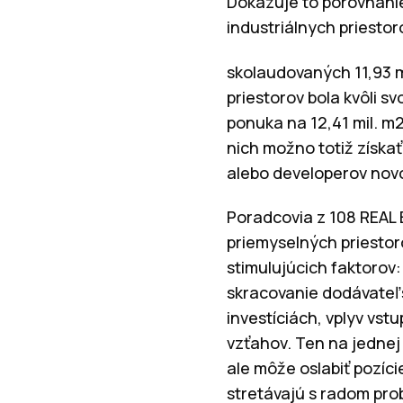
Dokazuje to porovnanie
industriálnych priestoro
skolaudovaných 11,93 mi
priestorov bola kvôli sv
ponuka na 12,41 mil. 
nich možno totiž získa
alebo developerov novo
Poradcovia z 108 REAL 
priemyselných priestoro
stimulujúcich faktorov:
skracovanie dodávateľ
investíciách, vplyv vs
vzťahov. Ten na jednej
ale môže oslabiť pozíci
stretávajú s radom pro