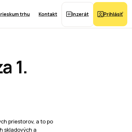
rieskum trhu
Kontakt
Inzerát
Prihlásiť
a 1.
ch priestorov, a to po
h skladových a