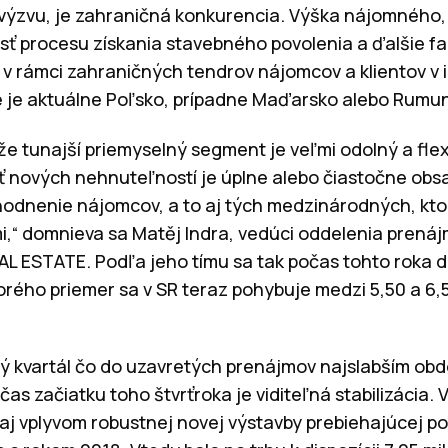
ýzvu, je zahraničná konkurencia. Výška nájomného, 
tosť procesu získania stavebného povolenia a ďalšie f
y v rámci zahraničných tendrov nájomcov a klientov v
 je aktuálne Poľsko, prípadne Maďarsko alebo Rumu
e tunajší priemyselný segment je veľmi odolný a flexi
 nových nehnuteľností je úplne alebo čiastočne obs
ýhodnenie nájomcov, a to aj tých medzinárodných, kto
i,“ domnieva sa Matěj Indra, vedúci oddelenia prená
AL ESTATE. Podľa jeho tímu sa tak počas tohto roka
ktorého priemer sa v SR teraz pohybuje medzi 5,50 a 6
ný kvartál čo do uzavretých prenájmov najslabším ob
čas začiatku toho štvrťroka je viditeľná stabilizácia.
j vplyvom robustnej novej výstavby prebiehajúcej pos