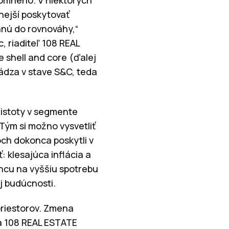
tnejší poskytovať
anú do rovnováhy,“
, riaditeľ 108 REAL
 shell and core (ďalej
ádza v stave S&C, teda
eistoty v segmente
Tým si možno vysvetliť
lôch dokonca poskytli v
: klesajúca inflácia a
ancu na vyššiu spotrebu
j budúcnosti.
priestorov. Zmena
a 108 REAL ESTATE