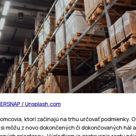
RSNAP / Unsplash.com
omcovia, ktorí začínajú na trhu určovať podmienky. O
 si môžu z novo dokončených či dokončovaných hál a a
aných priestorov. „Výsledkom je zastavenie rastu ná