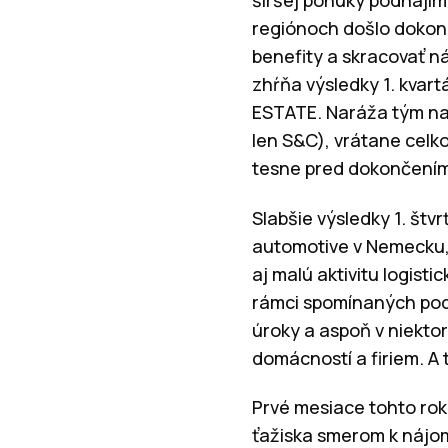
regiónoch došlo dokonca
benefity a skracovať n
zhŕňa výsledky 1. kvart
ESTATE. Naráža tým na 
len S&C), vrátane celk
tesne pred dokončením
Slabšie výsledky 1. št
automotive v Nemecku, 
aj malú aktivitu logisti
rámci spomínaných podná
úroky a aspoň v niekto
domácností a firiem. A
Prvé mesiace tohto rok
ťažiska smerom k nájo