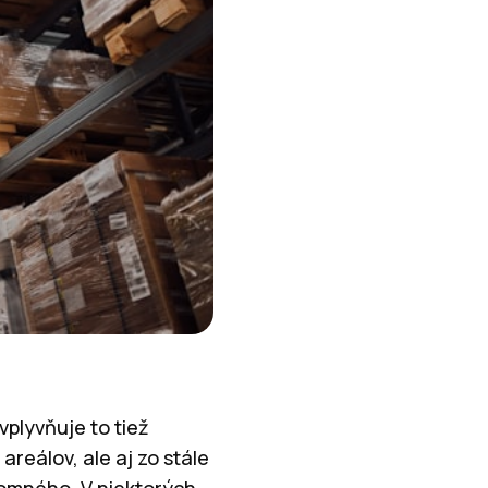
vplyvňuje to tiež
reálov, ale aj zo stále
jomného. V niektorých