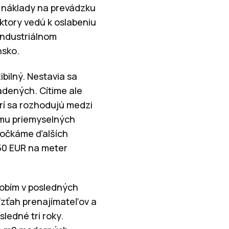
​​náklady na prevádzku
aktory vedú k oslabeniu
 industriálnom
nsko.
bilný. Nestavia sa
adených. Cítime ale
rí sa rozhodujú medzi
jmu priemyselných
 dočkáme ďalších
,50 EUR na meter
dobím v posledných
 Vzťah prenajímateľov a
ledné tri roky.