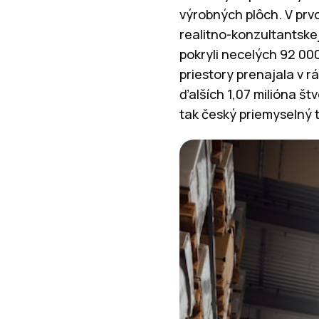
výrobných plôch. V pr
realitno-konzultantske
pokryli necelých 92 00
priestory prenajala v 
ďalších 1,07 milióna š
tak český priemyselný t