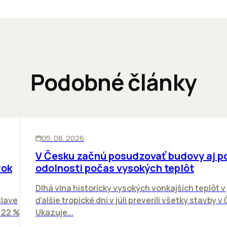
Podobné články
KANCELÁRIE
05. 08. 2026
V Česku začnú posudzovať budovy aj p
rok
odolnosti počas vysokých teplôt
Dlhá vlna historicky vysokých vonkajších teplôt v 
slave
ďalšie tropické dni v júli preverili všetky stavby v
o 22 %
Ukazuje...