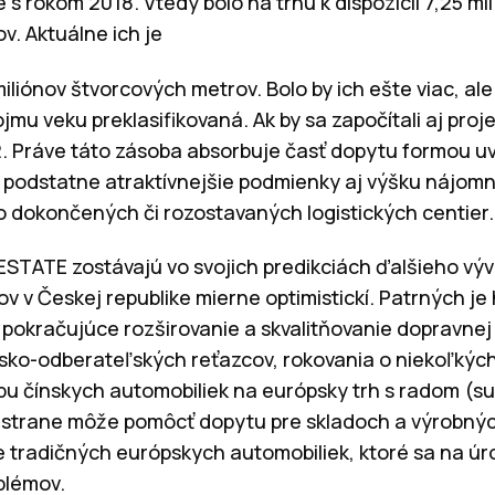
 s rokom 2018. Vtedy bolo na trhu k dispozícii 7,25 m
v. Aktuálne ich je
liónov štvorcových metrov. Bolo by ich ešte viac, ale
ojmu veku preklasifikovaná. Ak by sa započítali aj proj
m2. Práve táto zásoba absorbuje časť dopytu formou 
ť podstatne atraktívnejšie podmienky aj výšku nájom
 dokončených či rozostavaných logistických centier.
ESTATE zostávajú vo svojich predikciách ďalšieho výv
v v Českej republike mierne optimistickí. Patrných j
 pokračujúce rozširovanie a skvalitňovanie dopravnej 
sko-odberateľských reťazcov, rokovania o niekoľkých
tupu čínskych automobiliek na európsky trh s radom (
 strane môže pomôcť dopytu pre skladoch a výrobnýc
e tradičných európskych automobiliek, ktoré sa na úro
blémov.