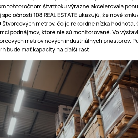
vom tohtoročnom štvrťroku výrazne akcelerovala pon
j spoločnosti 108 REAL ESTATE ukazujú, že nové zml
0 štvorcových metrov, čo je rekordne nízka hodnota. 
rámci podnájmov, ktoré nie sú monitorované. Vo výsta
tvorcových metrov nových industriálnych priestorov. 
rh bude mať kapacity na ďalší rast.