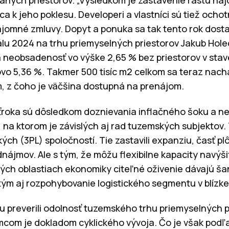
 k jeho poklesu. Developeri a vlastníci sú tiež ocho
ájomné zmluvy. Dopyt a ponuka sa tak tento rok dost
álu 2024 na trhu priemyselných priestorov Jakub Holec
neobsadenosť vo výške 2,65 % bez priestorov v stave
ovo 5,36 %. Takmer 500 tisíc m2 celkom sa teraz nach
, z čoho je väčšina dostupná na prenájom.
vrťroka sú dôsledkom doznievania inflačného šoku a n
na ktorom je závislých aj rad tuzemských subjektov. 
ckých (3PL) spoločností. Tie zastavili expanziu, časť p
jmov. Ale s tým, že môžu flexibilne kapacity navýšiť
rých oblastiach ekonomiky citeľné oživenie dávajú š
 tým aj rozpohybovanie logistického segmentu v blízke
u preverili odolnosť tuzemského trhu priemyselných 
mcom je dokladom cyklického vývoja. Čo je však podľ