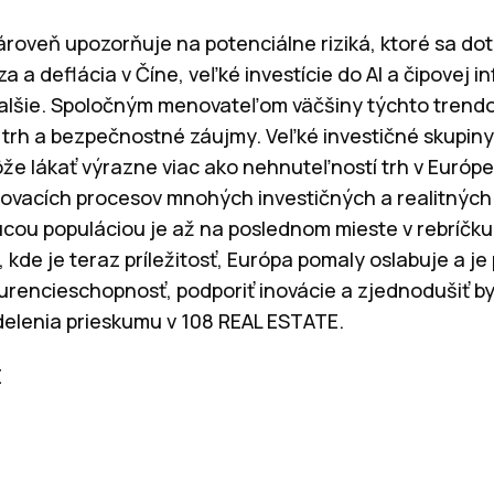
roveň upozorňuje na potenciálne riziká, ktoré sa dot
íza a deflácia v Číne, veľké investície do AI a čipovej i
lšie. Spoločným menovateľom väčšiny týchto trendov
 trh a bezpečnostné záujmy. Veľké investičné skupiny
môže lákať výrazne viac ako nehnuteľností trh v Európ
ovacích procesov mnohých investičných a realitných 
cou populáciou je až na poslednom mieste v rebríčku
, kde je teraz príležitosť, Európa pomaly oslabuje a j
kurencieschopnosť, podporiť inovácie a zjednodušiť by
ddelenia prieskumu v 108 REAL ESTATE.
E