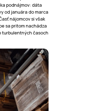
uka podnájmov: dáta
uvy od januára do marca
Časť nájomcov si však
vbe sa pritom nachádza
Po turbulentných časoch