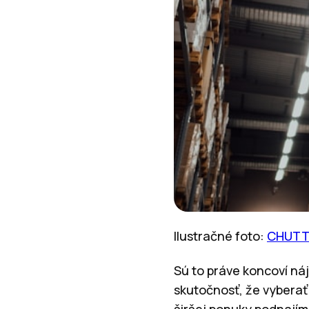
Ilustračné foto:
CHUTTE
Sú to práve koncoví náj
skutočnosť, že vyberať
širšej ponuky podnajím