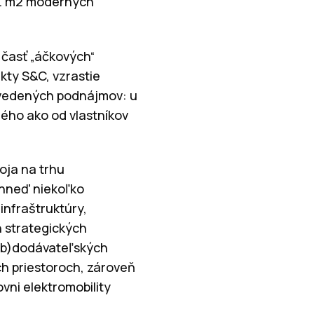
il. m2 moderných
 časť „áčkových“
ekty S&C, vzrastie
uvedených podnájmov: u
ného ako od vlastníkov
oja na trhu
e hneď niekoľko
infraštruktúry,
 strategických
sub)dodávateľských
h priestoroch, zároveň
vni elektromobility