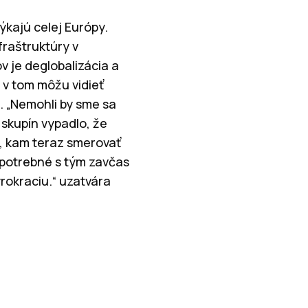
ýkajú celej Európy.
nfraštruktúry v
 je deglobalizácia a
 v tom môžu vidieť
e. „Nemohli by sme sa
skupín vypadlo, že
, kam teraz smerovať
e potrebné s tým zavčas
rokraciu.“ uzatvára