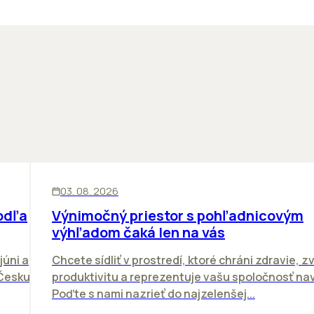
KANCELÁRIE
03. 08. 2026
odľa
Výnimočný priestor s pohľadnicovým
výhľadom čaká len na vás
júni a
Chcete sídliť v prostredí, ktoré chráni zdravie, z
 Česku.
produktivitu a reprezentuje vašu spoločnosť n
Poďte s nami nazrieť do najzelenšej...