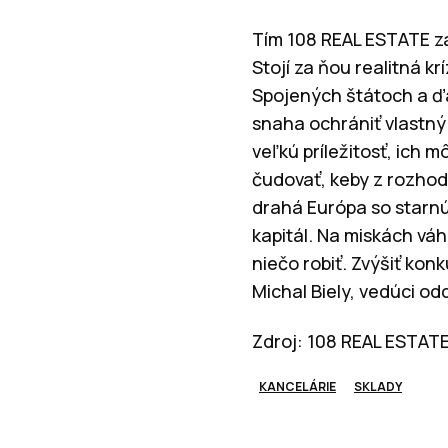
Tím 108 REAL ESTATE zá
Stojí za ňou realitná kr
Spojených štátoch a ďa
snaha ochrániť vlastný
veľkú príležitosť, ich 
čudovať, keby z rozhod
drahá Európa so starnú
kapitál. Na miskách váh
niečo robiť. Zvýšiť kon
Michal Biely, vedúci o
Zdroj: 108 REAL ESTAT
KANCELÁRIE
SKLADY