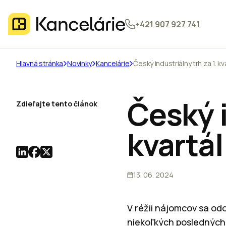
+421 907 927 741
Hlavná stránka
Novinky
Kancelárie
Český industriálny trh za 1. kv
Český i
Zdieľajte tento článok
kvartál
13. 06. 2024
V réžii nájomcov sa odo
niekoľkých posledných