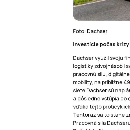
Foto: Dachser
Investície počas kríz
Dachser využil svoju fi
logistiky zdvojnásobil 
pracovnú silu, digitálne
mobility, na približne 
siete Dachser sú naplán
a dôsledne vstúpia do ď
vďaka tejto proticyklick
Tentoraz sa to stane z
Pracovná sila Dachseru 