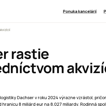
Ponuka kancelárií
P
vizícií
r rastie
dníctvom akvizíc
ogistiky Dachser v roku 2024 výrazne vzrástol, pričom
ad hranicu 8 miliárd eur na 8,027 miliardy. Rodinná s