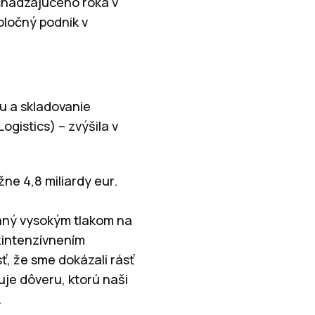
edchádzajúceho roka v
oločný podnik v
u a skladovanie
gistics) – zvýšila v
žne 4,8 miliardy eur.
aný vysokým tlakom na
zintenzívnením
, že sme dokázali rásť
ruje dôveru, ktorú naši
.