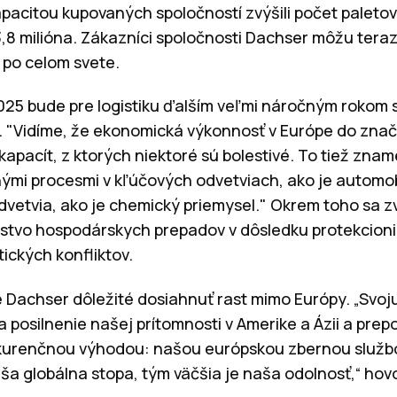
apacitou kupovaných spoločností zvýšili počet paletov
,8 milióna. Zákazníci spoločnosti Dachser môžu teraz
 po celom svete.
2025 bude pre logistiku ďalším veľmi náročným rokom
y. "Vidíme, že ekonomická výkonnosť v Európe do znač
apacít, z ktorých niektoré sú bolestivé. To tiež zna
mi procesmi v kľúčových odvetviach, ako je automob
vetvia, ako je chemický priemysel." Okrem toho sa z
stvo hospodárskych prepadov v dôsledku protekcioniz
itických konfliktov.
e Dachser dôležité dosiahnuť rast mimo Európy. „Svo
a posilnenie našej prítomnosti v Amerike a Ázii a prep
kurenčnou výhodou: našou európskou zbernou služb
aša globálna stopa, tým väčšia je naša odolnosť,“ hovor