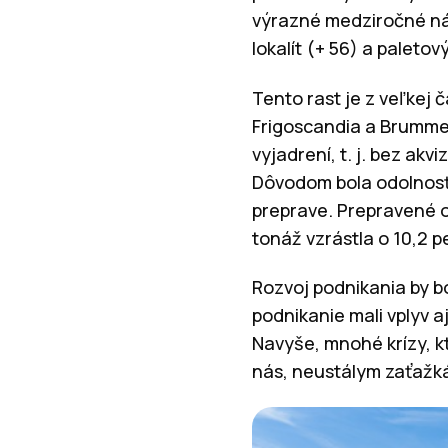
výrazné medziročné nár
lokalít (+ 56) a paleto
Tento rast je z veľkej 
Frigoscandia a Brummer,
vyjadrení, t. j. bez ak
Dôvodom bola odolnosť 
preprave. Prepravené ob
tonáž vzrástla o 10,2 pe
Rozvoj podnikania by b
podnikanie mali vplyv a
Navyše, mnohé krízy, kt
nás, neustálym zaťažká