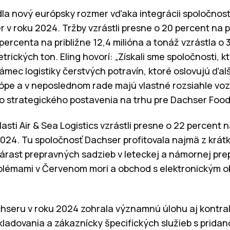
la nový európsky rozmer vďaka integrácii spoločnosti
v roku 2024. Tržby vzrástli presne o 20 percent na pri
 percenta na približne 12,4 milióna a tonáž vzrástla o 
etrických ton. Eling hovorí: „Získali sme spoločnosti, k
ámec logistiky čerstvých potravín, ktoré oslovujú ďa
rópe a v neposlednom rade majú vlastné rozsiahle voz
strategického postavenia na trhu pre Dachser Food 
sti Air & Sea Logistics vzrástli presne o 22 percent n
u 2024. Tu spoločnosť Dachser profitovala najmä z kr
nárast prepravných sadzieb v leteckej a námornej pre
roblémami v Červenom mori a obchod s elektronickým
achseru v roku 2024 zohrala významnú úlohu aj kontrak
kladovania a zákaznícky špecifických služieb s pridan