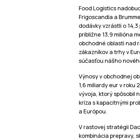
Food Logistics nadobud
Frigoscandia a Brummer 
dodávky vzrástli o 14,3
približne 13,9 milióna m
obchodné oblasti nad r
zákazníkov a trhy v Eu
súčasťou nášho nového 
Výnosy v obchodnej obla
1,6 miliardy eur v rok
vývoja, ktorý spôsobil 
kríza s kapacitnými p
a Európou.
V rastovej stratégii D
kombinácia prepravy, s