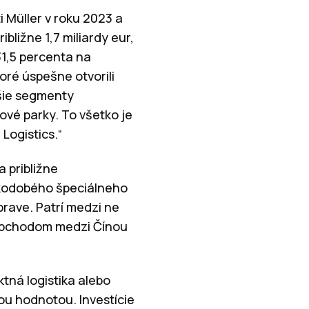
 Müller v roku 2023 a
bližne 1,7 miliardy eur,
31,5 percenta na
toré úspešne otvorili
lšie segmenty
ové parky. To všetko je
Logistics.“
a približne
átkodobého špeciálneho
prave. Patrí medzi ne
 obchodom medzi Čínou
tná logistika alebo
ou hodnotou. Investície