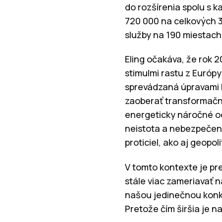
do rozšírenia spolu s k
720 000 na celkových 3
služby na 190 miestach
Eling očakáva, že rok 
stimulmi rastu z Európ
sprevádzaná úpravami k
zaoberať transformačný
energeticky náročné od
neistota a nebezpečen
proticiel, ako aj geopol
V tomto kontexte je pr
stále viac zameriavať n
našou jedinečnou kon
Pretože čím širšia je n