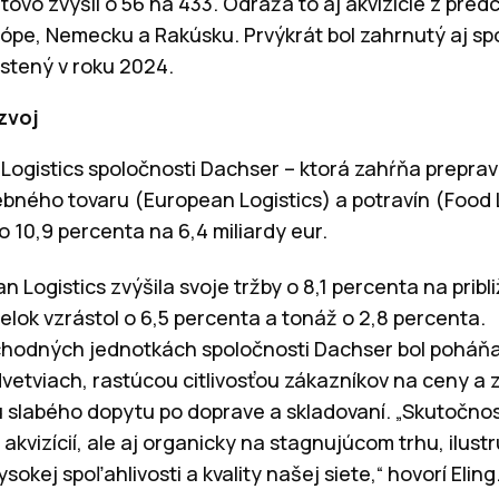
etovo zvýšil o 56 na 433. Odráža to aj akvizície z pr
rópe, Nemecku a Rakúsku. Prvýkrát bol zahrnutý aj sp
ustený v roku 2024.
zvoj
ogistics spoločnosti Dachser – ktorá zahŕňa preprav
bného tovaru (European Logistics) a potravín (Food Lo
o 10,9 percenta na 6,4 miliardy eur.
 Logistics zvýšila svoje tržby o 8,1 percenta na pribli
lok vzrástol o 6,5 percenta a tonáž o 2,8 percenta.
chodných jednotkách spoločnosti Dachser bol poháň
vetviach, rastúcou citlivosťou zákazníkov na ceny a 
 slabého dopytu po doprave a skladovaní. „Skutočnosť
akvizícií, ale aj organicky na stagnujúcom trhu, ilust
sokej spoľahlivosti a kvality našej siete,“ hovorí Eling