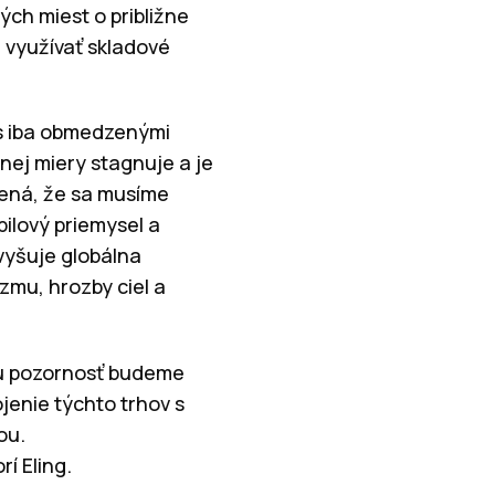
ých miest o približne
 využívať skladové
 s iba obmedzenými
nej miery stagnuje a je
mená, že sa musíme
ilový priemysel a
vyšuje globálna
mu, hrozby ciel a
ju pozornosť budeme
ojenie týchto trhov s
ou.
í Eling.