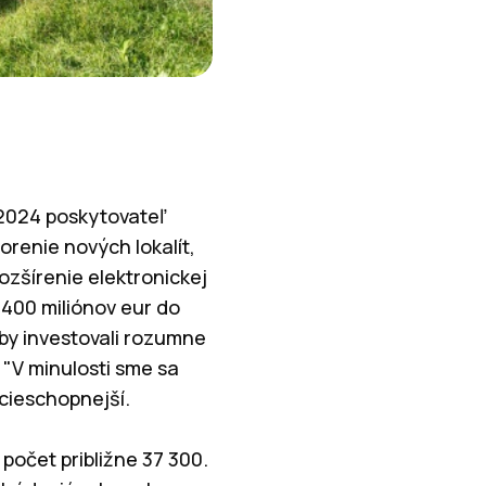
u 2024 poskytovateľ
orenie nových lokalít,
rozšírenie elektronickej
 400 miliónov eur do
aby investovali rozumne
 "V minulosti sme sa
ncieschopnejší.
počet približne 37 300.