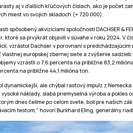
asty aj v ďalších kľúčových číslach, ako je počet z
vých miest vo svojich skladoch (+ 720 000).
časti spôsobený akvizíciami spoločností DACHSER & FE
 ktoré sa prvýkrát objavili v súvahe v roku 2024. V č
vizícií, vzrástol Dachser v porovnaní s predchádzajúcim
vlastnej európskej zbernej siete a zvýšenie sadzieb 
jemy vzrástli o 7,6 percenta na približne 83,2 milióna
rcenta na približne 44,1 milióna ton.
ol dynamickejší, ale chýbal rastový impulz z Nemecka
j vysoké náklady, slabá priemyselná výroba a pokles 
orým dnes čelíme po celom svete, boli pre našich zák
vacím testom," hovorí Burkhard Eling, generálny riad