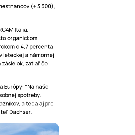
amestnancov (+ 3 300),
RCAM Italia,
isto organickom
 rokom o 4,7 percenta.
v leteckej a námornej
 zásielok, zatiaľ čo
 a Európy: "Na naše
osobnej spotreby.
azníkov, a teda aj pre
iteľ Dachser.