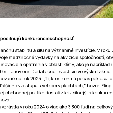
y posilňujú konkurencieschopnosť
nančnú stabilitu a silu na významné investície. V rok
svoje medziročné výdavky na akvizície spoločností, otv
 inovácie a opatrenia v oblasti klímy, ako je napríklad 
490 miliónov eur. Dodatočné investície vo výške takmer
ované na rok 2025. „Tí, ktorí konajú počas poklesu, 
alšieho vzostupu s vetrom v plachtách," hovorí Eling.
ej obchodnej politike dostali z kríz silnejší a konkure
nova."
vzrástla v roku 2024 o viac ako 3 300 ľudí na celkový 