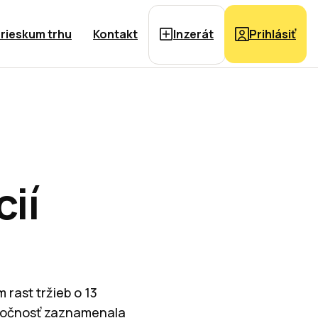
rieskum trhu
Kontakt
Inzerát
Prihlásiť
ií
 rast tržieb o 13
poločnosť zaznamenala