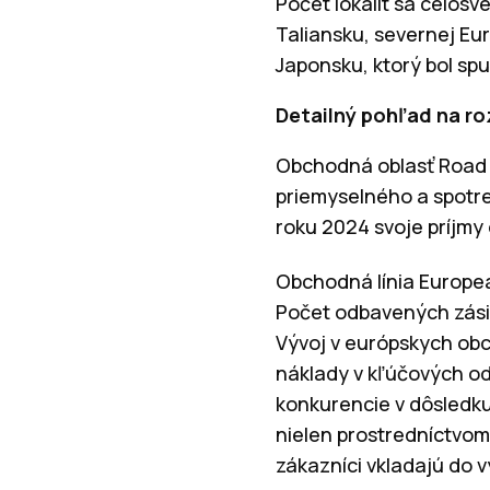
Počet lokalít sa celosv
Taliansku, severnej Eu
Japonsku, ktorý bol sp
Detailný pohľad na ro
Obchodná oblasť Road L
priemyselného a spotre
roku 2024 svoje príjmy 
Obchodná línia European
Počet odbavených zásie
Vývoj v európskych ob
náklady v kľúčových od
konkurencie v dôsledku
nielen prostredníctvom 
zákazníci vkladajú do vy