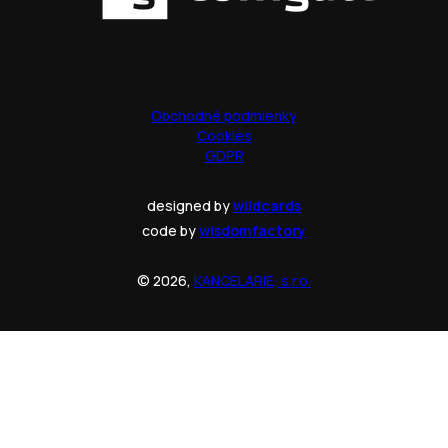
Obchodné podmienky
Cookies
GDPR
designed by
wildcards
code by
wisdomfactory
© 2026,
KANCELARIE, s.r.o.