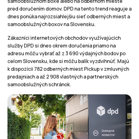
samoobslužnom boxe alebo na odbernom mieste
pred doručením domov. DPD na tento trend reaguje a
dnes ponúka najrozsiahlejšiu sieť odberných miest a
samoobslužných boxov na Slovensku.
Zákazníci internetových obchodov využívajúcich
služby DPD si dnes okrem doručenia priamo na
adresu môžu vybrať až z 3 690 výdajných bodov po
celom Slovensku, kde si môžu balík vyzdvihnúť. Majú
k dispozícii 782 odberných miest Pickup v zmluvných
predajniach a až 2 908 vlastných a partnerských
samoobslužných schránok.