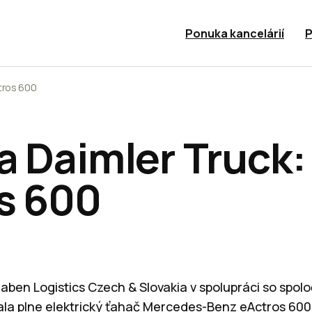
Ponuka kancelárií
P
tros 600
a Daimler Truck:
s 600
Raben Logistics Czech & Slovakia v spolupráci so spol
ala plne elektrický ťahač Mercedes-Benz eActros 600.