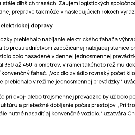
stále dlhších trasách. Záujem logistických spoločnos
dnej preprave tak môže v nasledujúcich rokoch výraz
 elektrickej dopravy
dzky prebiehalo nabíjanie elektrického ťahača výhra
a to prostredníctvom zapožičanej nabíjacej stanice pr
ozidlo bolo nasadené v dennej jednosmennej prevádz
 350 až 450 kilometrov. V rámci takéhoto režimu do
konvenčný ťahač. „Vozidlo zvládlo rovnaký počet kil
e prebiehalo v režime jednosmennej prevádzky,“ uvá
e pri dvoj- alebo trojsmennej prevádzke by už bolo p
ruktúru a priebežné dobíjanie počas prestojov. „Pri t
le nutné nasadiť aj konvenčné vozidlo,“ uzatvára Ch