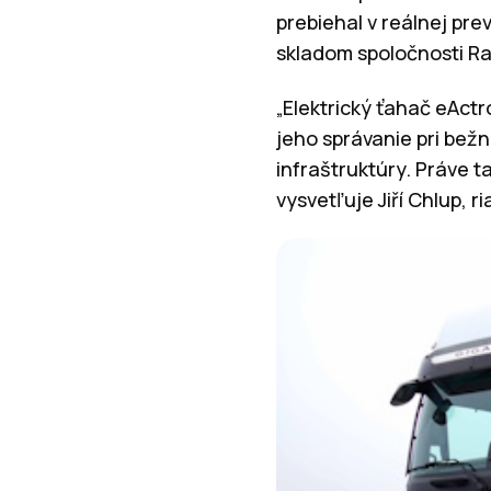
prebiehal v reálnej pr
skladom spoločnosti Ra
„Elektrický ťahač eAct
jeho správanie pri bežn
infraštruktúry. Práve t
vysvetľuje Jiří Chlup, 