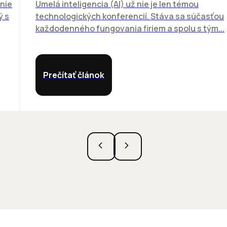
nie
Umelá inteligencia (AI) už nie je len témou
ý s
technologických konferencií. Stáva sa súčasťou
každodenného fungovania firiem a spolu s tým...
Prečítať článok