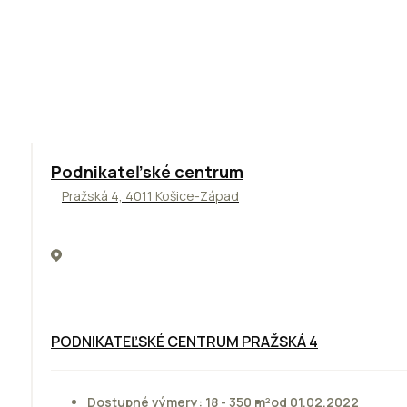
ODPORÚČAME
Podnikateľské centrum
Pražská 4, 4011 Košice-Západ
PODNIKATEĽSKÉ CENTRUM PRAŽSKÁ 4
Dostupné výmery: 18 - 350 m²
od 01.02.2022