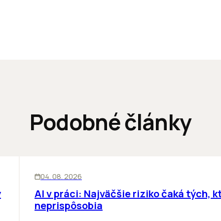
Podobné články
ĽUDIA
INOVÁCIE
04. 08. 2026
y
AI v práci: Najväčšie riziko čaká tých, kt
neprispôsobia