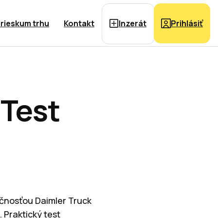
rieskum trhu
Kontakt
Inzerát
Prihlásiť
 Test
očnosťou Daimler Truck
 Praktický test