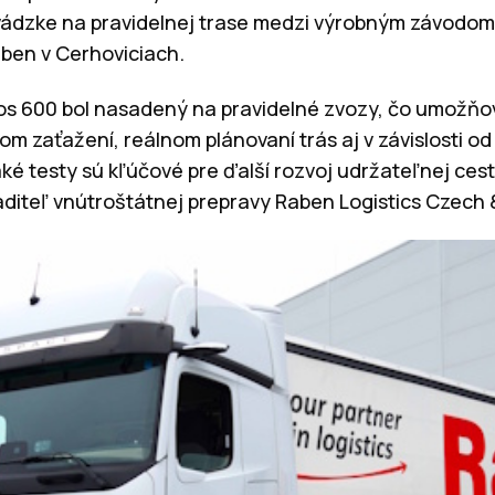
evádzke na pravidelnej trase medzi výrobným závodom
ben v Cerhoviciach.
ros 600 bol nasadený na pravidelné zvozy, čo umožňov
om zaťažení, reálnom plánovaní trás aj v závislosti od
aké testy sú kľúčové pre ďalší rozvoj udržateľnej ces
riaditeľ vnútroštátnej prepravy Raben Logistics Czech 