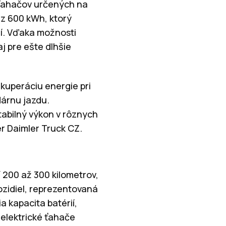
 ťahačov určených na
ez 600 kWh, ktorý
ní. Vďaka možnosti
j pre ešte dlhšie
kuperáciu energie pri
dárnu jazdu.
stabilný výkon v rôznych
 Daimler Truck CZ.
 200 až 300 kilometrov,
ozidiel, reprezentovaná
 kapacita batérií,
 elektrické ťahače