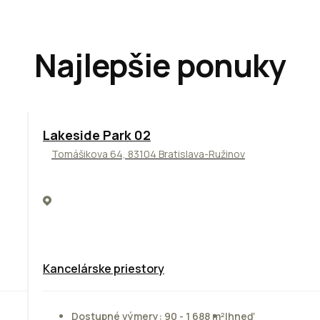
Najlepšie ponuky
ODPORÚČAME
Lakeside Park 02
Tomášikova 64, 83104 Bratislava-Ružinov
Kancelárske priestory
Dostupné výmery: 90 - 1 688 m²
Ihneď