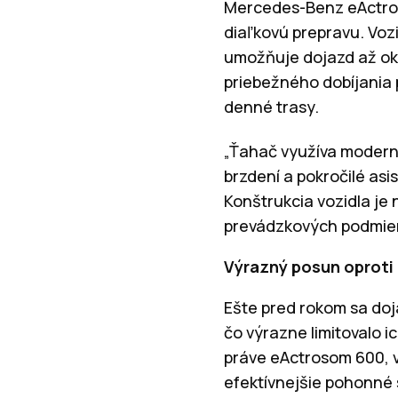
Mercedes-Benz eActros
diaľkovú prepravu. Voz
umožňuje dojazd až oko
priebežného dobíjania p
denné trasy.
„Ťahač využíva modernú
brzdení a pokročilé as
Konštrukcia vozidla je 
prevádzkových podmien
Výrazný posun oproti
Ešte pred rokom sa doj
čo výrazne limitovalo i
práve eActrosom 600, v
efektívnejšie pohonné s