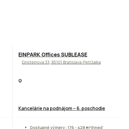
TOP
ODPORÚČAME
EINPARK Offices SUBLEASE
Einsteinova 33, 85101 Bratislava-Petržalka
Kancelárie na podnájom – 6. poschodie
Dostupné výmery: 176 - 428 m²
Ihneď