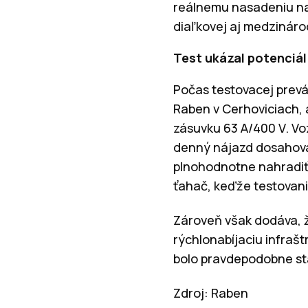
reálnemu nasadeniu na 
diaľkovej aj medzináro
Test ukázal potenciál
Počas testovacej prevá
Raben v Cerhoviciach, 
zásuvku 63 A/400 V. V
denný nájazd dosahoval
plnohodnotne nahradiť 
ťahač, keďže testovani
Zároveň však dodáva, ž
rýchlonabíjaciu infrašt
bolo pravdepodobne stá
Zdroj: Raben