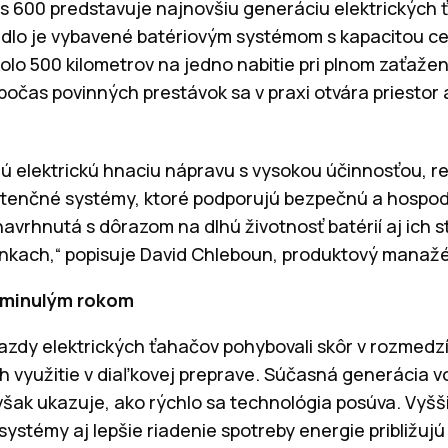
 600 predstavuje najnovšiu generáciu elektrických
idlo je vybavené batériovým systémom s kapacitou c
lo 500 kilometrov na jedno nabitie pri plnom zaťaže
očas povinných prestávok sa v praxi otvára priestor a
 elektrickú hnaciu nápravu s vysokou účinnosťou, re
istenčné systémy, ktoré podporujú bezpečnú a hospo
navrhnutá s dôrazom na dlhú životnosť batérií aj ich 
kach,“ popisuje David Chleboun, produktový manažér
 minulým rokom
azdy elektrických ťahačov pohybovali skôr v rozmedzí
ch využitie v diaľkovej preprave. Súčasná generácia v
šak ukazuje, ako rýchlo sa technológia posúva. Vyššia
ystémy aj lepšie riadenie spotreby energie približujú