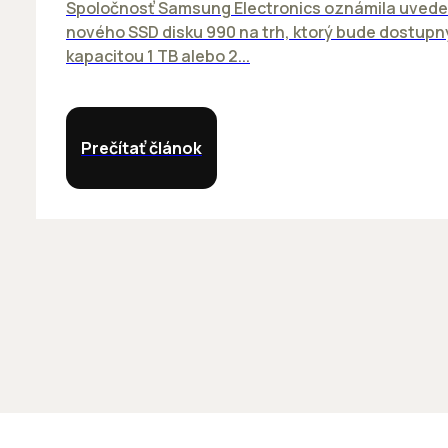
Spoločnosť Samsung Electronics oznámila uvede
nového SSD disku 990 na trh, ktorý bude dostupn
kapacitou 1 TB alebo 2...
Prečítať článok