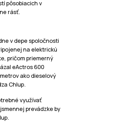
tí pôsobiacich v
ne rásť.
dne v depe spoločnosti
ipojenej na elektrickú
ke, pričom priemerný
kázal eActros 600
ometrov ako dieselový
dza Chlup.
otrebné využívať
rojsmennej prevádzke by
lup.