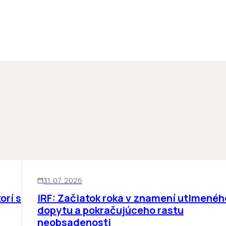
SKLADY
31. 07. 2026
orí sa
IRF: Začiatok roka v znamení utlmenéh
dopytu a pokračujúceho rastu
neobsadenosti