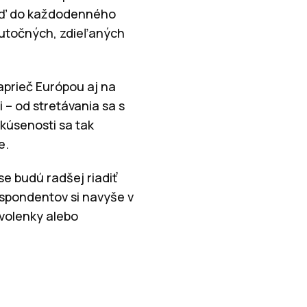
keď do každodenného
 skutočných, zdieľaných
aprieč Európou aj na
 – od stretávania sa s
skúsenosti sa tak
e.
e budú radšej riadiť
espondentov si navyše v
ovolenky alebo