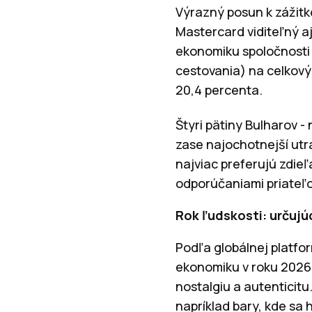
Výrazný posun k zážitk
Mastercard viditeľný aj
ekonomiku spoločnosti 
cestovania) na celkový
20,4 percenta.
Štyri pätiny Bulharov - 
zase najochotnejší utr
najviac preferujú zdieľa
odporúčaniami priateľo
Rok ľudskosti: určujú
Podľa globálnej platfo
ekonomiku v roku 2026 
nostalgiu a autenticitu
napríklad bary, kde sa 