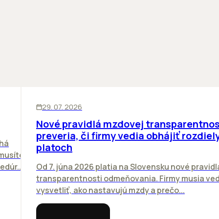
ĽUDIA
29. 07. 2026
Nové pravidlá mzdovej transparentnos
preveria, či firmy vedia obhájiť rozdiely
chá
platoch
emusíte
dúr...
Od 7. júna 2026 platia na Slovensku nové pravidl
transparentnosti odmeňovania. Firmy musia ved
vysvetliť, ako nastavujú mzdy a prečo...