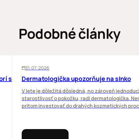
Podobné články
ĽUDIA
31. 07. 2026
orí sa
Dermatologička upozorňuje na slnko
V lete je dôležitá dôsledná, no zároveň jednodu
starostlivosť o pokožku, radí dermatologička. N
pritom investovať do drahých kozmetických proce