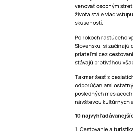
venovať osobným stret
života stále viac vstup
skúseností.
Po rokoch rastúceho vp
Slovensku, si začínajú 
priateľmi cez cestovani
stávajú protiváhou všad
Takmer šesť z desiatic
odporúčaniami ostatnýc
posledných mesiacoch d
návštevou kultúrnych a
10 najvyhľadávanejšíc
1. Cestovanie a turistik