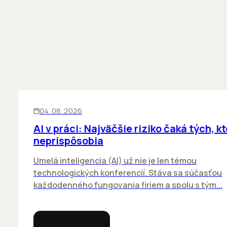
ĽUDIA
INOVÁCIE
04. 08. 2026
AI v práci: Najväčšie riziko čaká tých, kt
neprispôsobia
Umelá inteligencia (AI) už nie je len témou
technologických konferencií. Stáva sa súčasťou
každodenného fungovania firiem a spolu s tým...