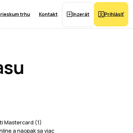
rieskum trhu
Kontakt
Inzerát
Prihlásiť
času
ti Mastercard (1)
nline a naopak sa viac