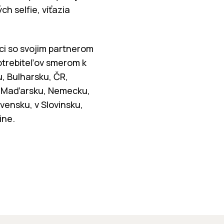
h selfie, víťazia
ci so svojim partnerom
otrebiteľov smerom k
, Bulharsku, ČR,
, v Maďarsku, Nemecku,
vensku, v Slovinsku,
ine.