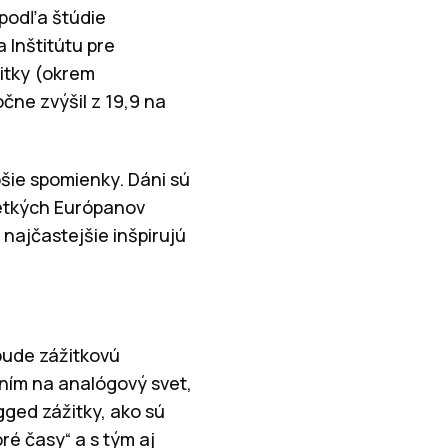
 podľa štúdie
 Inštitútu pre
itky (okrem
čne zvýšil z 19,9 na
epšie spomienky. Dáni sú
šetkých Európanov
 najčastejšie inšpirujú
bude zážitkovú
ním na analógový svet,
gged zážitky, ako sú
ré časy“ a s tým aj