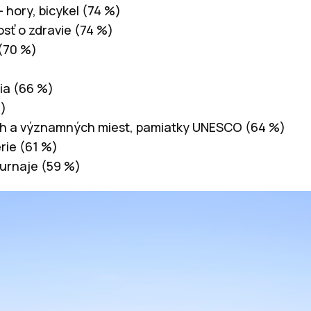
 hory, bicykel (74 %)
osť o zdravie (74 %)
 (70 %)
fia (66 %)
%)
ých a významných miest, pamiatky UNESCO (64 %)
rie (61 %)
turnaje (59 %)