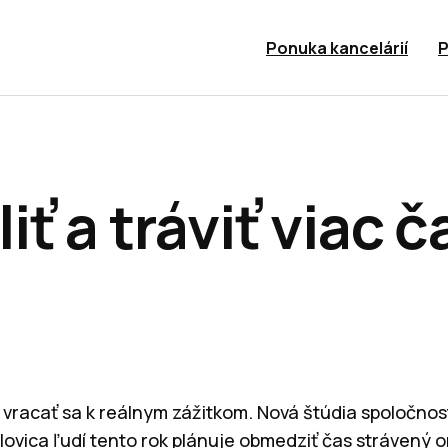
Ponuka kancelárií
P
ť a tráviť viac 
a vracať sa k reálnym zážitkom. Nová štúdia spoločnos
lovica ľudí tento rok plánuje obmedziť čas strávený o