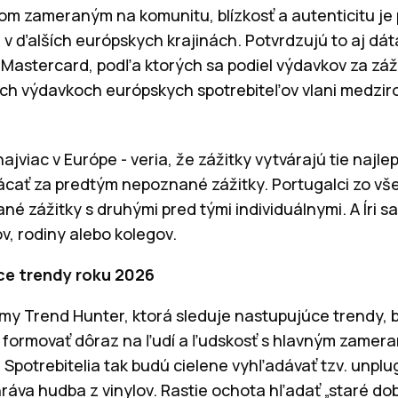
om zameraným na komunitu, blízkosť a autenticitu je
 v ďalších európskych krajinách. Potvrdzujú to aj dáta
Mastercard, podľa ktorých sa podiel výdavkov za záž
ch výdavkoch európskych spotrebiteľov vlani medziro
najviac v Európe - veria, že zážitky vytvárajú tie najl
ácať za predtým nepoznané zážitky. Portugalci zo v
né zážitky s druhými pred tými individuálnymi. A Íri sa
v, rodiny alebo kolegov.
ce trendy roku 2026
rmy Trend Hunter, ktorá sleduje nastupujúce trendy, 
formovať dôraz na ľudí a ľudskosť s hlavným zamera
. Spotrebitelia tak budú cielene vyhľadávať tzv. unplu
hráva hudba z vinylov. Rastie ochota hľadať „staré dob