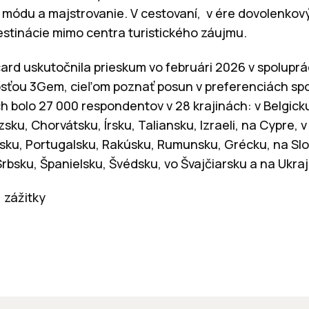
ódu a majstrovanie. V cestovaní, v ére dovolenkovýc
stinácie mimo centra turistického záujmu.
ard uskutočnila prieskum vo februári 2026 v spoluprá
osťou 3Gem, cieľom poznať posun v preferenciách sp
 bolo 27 000 respondentov v 28 krajinách: v Belgicku
sku, Chorvátsku, Írsku, Taliansku, Izraeli, na Cypre
sku, Portugalsku, Rakúsku, Rumunsku, Grécku, na Slo
rbsku, Španielsku, Švédsku, vo Švajčiarsku a na Ukraj
 zážitky