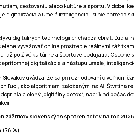
nutiam, cestovaniu alebo kultúre a športu. V dobe, 
uje digitalizácia a umelá inteligencia, silnie potreba
lyvu digitálnych technológií prichádza obrat. Ľudia n
cielene vyvažovať online prostredie reálnymi zážitkami
e, až po živé kultúrne a športové podujatia. Osobné 
eprítomnej digitalizácie a nástupu umelej inteligenci
h Slovákov uvádza, že sa pri rozhodovaní o voľnom čas
h ľudí, ako algoritmami založenými na AI. Štvrtina r
opriala cielený „digitálny detox“, napríklad počas d
kcií.
h zážitkov slovenských spotrebiteľov na rok 2026
a (76 %)