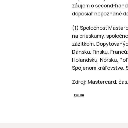
záujem o second-hand m
doposiaľ nepoznané de
(1) Spoločnosť Masterc
na prieskumy, spoločn
zážitkom. Dopytovaných
Dánsku, Fínsku, Francúz
Holandsku, Nórsku, Poľ
Spojenom kráľovstve, S
Zdroj: Mastercard, čas,
ĽUDIA