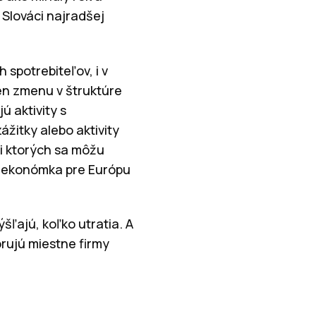
 Slováci najradšej
spotrebiteľov, i v
en zmenu v štruktúre
ú aktivity s
žitky alebo aktivity
ri ktorých sa môžu
ná ekonómka pre Európu
šľajú, koľko utratia. A
orujú miestne firmy