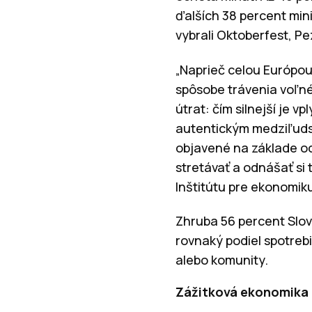
ďalších 38 percent mini
vybrali Oktoberfest, Pe
„Naprieč celou Európou
spôsobe trávenia voľné
útrat: čím silnejší je v
autentickým medziľudsk
objavené na základe od
stretávať a odnášať si
Inštitútu pre ekonomik
Zhruba 56 percent Slová
rovnaký podiel spotrebi
alebo komunity.
Zážitková ekonomika 