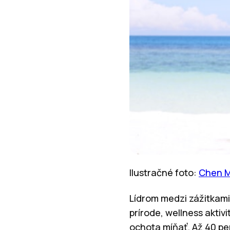
Ilustračné foto:
Chen M
Lídrom medzi zážitkami
prírode, wellness aktiv
ochota míňať. Až 40 per