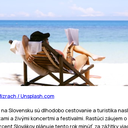
izrach / Unsplash.com
 na Slovensku sú dlhodobo cestovanie a turistika na
itami a živými koncertmi a festivalmi. Rastúci záujem o
cent Slovákov plánuje tento rok minúť za zážitky via