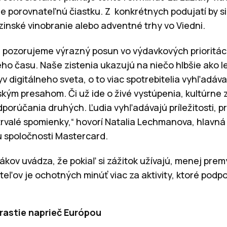
e porovnateľnú čiastku. Z konkrétnych podujatí by si
zinské vinobranie alebo adventné trhy vo Viedni.
 pozorujeme výrazný posun vo výdavkových prioritách 
ho času. Naše zistenia ukazujú na niečo hlbšie ako l
plyv digitálneho sveta, o to viac spotrebitelia vyhľadávaj
ým presahom. Či už ide o živé vystúpenia, kultúrne zá
porúčania druhých. Ľudia vyhľadávajú príležitosti, p
 trvalé spomienky,“ hovorí Natalia Lechmanova, hlav
u spoločnosti Mastercard.
kov uvádza, že pokiaľ si zážitok užívajú, menej premý
teľov je ochotných minúť viac za aktivity, ktoré podp
rastie naprieč Európou