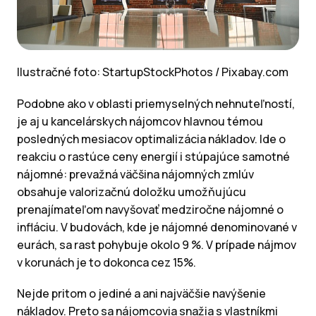
Ilustračné foto: StartupStockPhotos / Pixabay.com
Podobne ako v oblasti priemyselných nehnuteľností,
je aj u kancelárskych nájomcov hlavnou témou
posledných mesiacov optimalizácia nákladov. Ide o
reakciu o rastúce ceny energií i stúpajúce samotné
nájomné: prevažná väčšina nájomných zmlúv
obsahuje valorizačnú doložku umožňujúcu
prenajímateľom navyšovať medziročne nájomné o
infláciu. V budovách, kde je nájomné denominované v
eurách, sa rast pohybuje okolo 9 %. V prípade nájmov
v korunách je to dokonca cez 15%.
Nejde pritom o jediné a ani najväčšie navýšenie
nákladov. Preto sa nájomcovia snažia s vlastníkmi