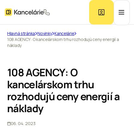
Hlavná stránka
Novinky
Kancelárie
108 AGENCY: O kancelárskom trhu rozhodujú ceny energií a
Ponuka kancelárií
náklady
Prieskum trhu
108 AGENCY: O
kancelárskom trhu
Kontakt
rozhodujú ceny energií a
náklady
Inzerát
06. 04. 2023