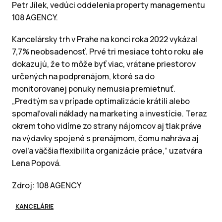
Petr Jílek, vedúci oddelenia property managementu
108 AGENCY.
Kancelársky trh v Prahe na konci roka 2022 vykázal
7,7% neobsadenosť. Prvé tri mesiace tohto roku ale
dokazujú, že to môže byť viac, vrátane priestorov
určených na podprenájom, ktoré sa do
monitorovanej ponuky nemusia premietnuť.
„Predtým sa v prípade optimalizácie krátili alebo
spomaľovali náklady na marketing a investície. Teraz
okrem toho vidíme zo strany nájomcov aj tlak práve
na výdavky spojené s prenájmom, čomu nahráva aj
oveľa väčšia flexibilita organizácie práce,“ uzatvára
Lena Popová.
Zdroj: 108 AGENCY
KANCELÁRIE