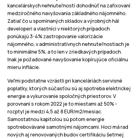
kancelárskych nehnuteľností dohodnúť na zafixovaní
medziročného navyšovania základného nájomného.
Zatiaľ čo u spomínaných skladov a výrobných hál
developeri a vlastníci v niektorých prípadoch
ponúkajú 3-4% zastropovanie valorizácie
nájomného, v administratívnych nehnuteľnostiach je
to minimálne 5%, a to len v zriedkavých prípadoch.
Inak je požadované navyšovanie kopírujúce oficiálnu
mieru inflácie.
Veľmi podstatne vzrástli pri kanceláriách servisné
poplatky, ktorých súčasťou sú aj spotreba elektrickej
energie a vykurovanie spoločných priestorov. V
porovnaní s rokom 2022 je to miestami až 50% -
rozptyl je medzi 4,5 až 8 EUR/m2/mesiac.
Samostatnou kapitolou sú potom energie
spotrebovávané samotnými nájomcami. Hoci má rad
nových aj renovovaných budov certifikáciu šetrnej