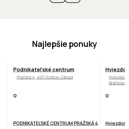
Najlepšie ponuky
ODPORÚČAME
ODPORÚČAM
Podnikateľské centrum
Hviezdos
Pražská 4, 4011 Košice-Západ
Hviezdosl
Bratislava
PODNIKATEĽSKÉ CENTRUM PRAŽSKÁ 4
Hviezdosla