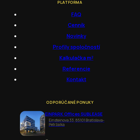
PLATFORMA
FAQ
Cenník
Novinky
Profily spoločností
Kalkulačka m²
Referencie
Kontakt
ODPORÚČANÉ PONUKY
EINPARK Offices SUBLEASE
Einsteinova 33, 85101 Bratislava-
Petržalka