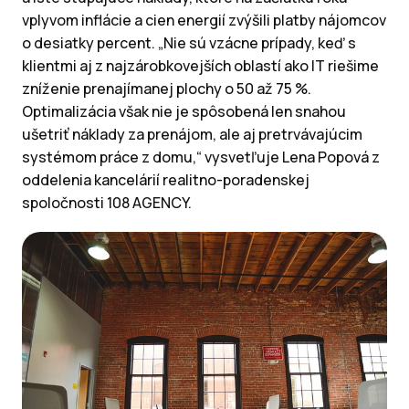
vplyvom inflácie a cien energií zvýšili platby nájomcov
o desiatky percent. „Nie sú vzácne prípady, keď s
klientmi aj z najzárobkovejších oblastí ako IT riešime
zníženie prenajímanej plochy o 50 až 75 %.
Optimalizácia však nie je spôsobená len snahou
ušetriť náklady za prenájom, ale aj pretrvávajúcim
systémom práce z domu,“ vysvetľuje Lena Popová z
oddelenia kancelárií realitno-poradenskej
spoločnosti 108 AGENCY.