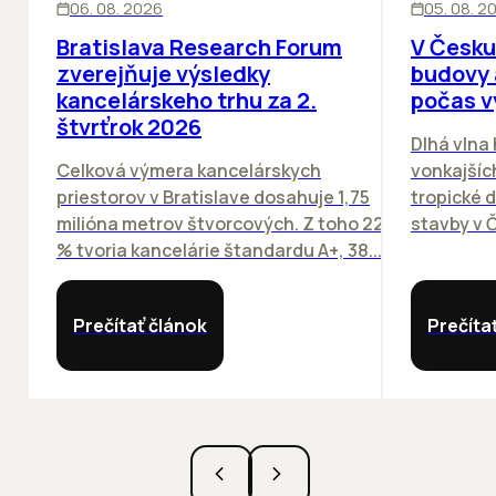
06. 08. 2026
05. 08. 2
Bratislava Research Forum
V Česku
zverejňuje výsledky
budovy 
kancelárskeho trhu za 2.
počas v
štvrťrok 2026
Dlhá vlna
Celková výmera kancelárskych
vonkajších
priestorov v Bratislave dosahuje 1,75
tropické dn
milióna metrov štvorcových. Z toho 22
stavby v Č
% tvoria kancelárie štandardu A+, 38...
Prečítať článok
Prečíta