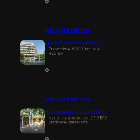
od 14,00 € m²/mes.
Apollo Business Center II
Prievozská 4, 82109 Bratislava-
Ružinov
od 10,90 € m²/mes.
Hviezdoslavovo námestie 15
Hviezdoslavovo námestie 15, 81102
Bratislava-Staré Mesto