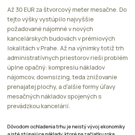
Až 30 EUR za štvorcový meter mesačne. Do
tejto výšky vystúpilo najvyššie
požadované nájomné v nových
kancelárskych budovách v prémiových
lokalitách v Prahe. Až na výnimky totiž trh
administratívnych priestorov rieši problém
úplne opačný: kompresiu nákladov
nájomcov, downsizing, teda znižovanie
prenajatej plochy, a ďalšie formy úľavy
mesačných nákladov spojených s
prevádzkou kancelárií.
Dôvodom ochladenia trhu je neistý vývoj ekonomiky
a isté stúpajúce náklady, ktoré na začiatku roka