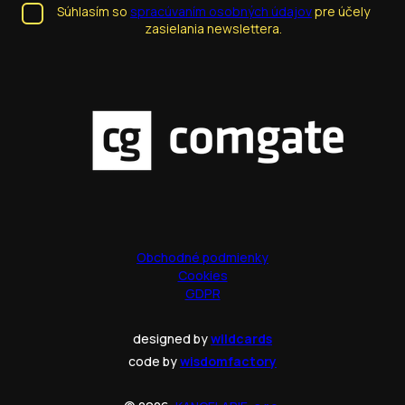
Súhlasím so
spracúvaním osobných údajov
pre účely
zasielania newslettera.
Obchodné podmienky
Cookies
GDPR
designed by
wildcards
code by
wisdomfactory