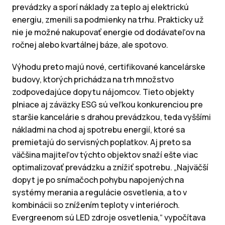
prevádzky a sporí náklady za teplo aj elektrickú
energiu, zmenili sa podmienky na trhu. Prakticky už
nie je možné nakupovať energie od dodávateľov na
ročnej alebo kvartálnej báze, ale spotovo.
Výhodu preto majú nové, certifikované kancelárske
budovy, ktorých prichádza na trh množstvo
zodpovedajúce dopytu nájomcov. Tieto objekty
plniace aj záväzky ESG sú veľkou konkurenciou pre
staršie kancelárie s drahou prevádzkou, teda vyššími
nákladmi na chod aj spotrebu energií, ktoré sa
premietajú do servisných poplatkov. Aj preto sa
väčšina majiteľov týchto objektov snaží ešte viac
optimalizovať prevádzku a znížiť spotrebu. „Najväčší
dopyt je po snímačoch pohybu napojených na
systémy merania a regulácie osvetlenia, a to v
kombinácii so znížením teploty v interiéroch.
Evergreenom sú LED zdroje osvetlenia,“ vypočítava