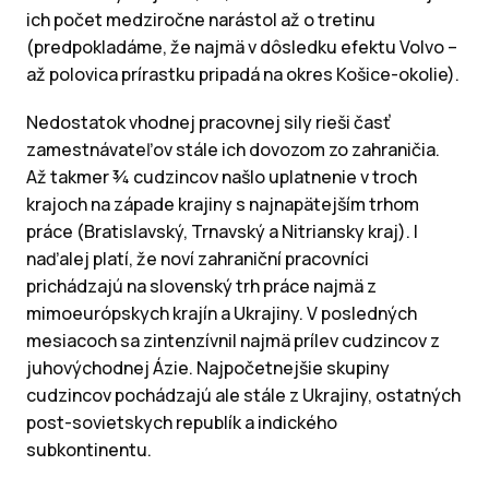
ich počet medziročne narástol až o tretinu
(predpokladáme, že najmä v dôsledku efektu Volvo –
až polovica prírastku pripadá na okres Košice-okolie).
Nedostatok vhodnej pracovnej sily rieši časť
zamestnávateľov stále ich dovozom zo zahraničia.
Až takmer ¾ cudzincov našlo uplatnenie v troch
krajoch na západe krajiny s najnapätejším trhom
práce (Bratislavský, Trnavský a Nitriansky kraj). I
naďalej platí, že noví zahraniční pracovníci
prichádzajú na slovenský trh práce najmä z
mimoeurópskych krajín a Ukrajiny. V posledných
mesiacoch sa zintenzívnil najmä prílev cudzincov z
juhovýchodnej Ázie. Najpočetnejšie skupiny
cudzincov pochádzajú ale stále z Ukrajiny, ostatných
post-sovietskych republík a indického
subkontinentu.