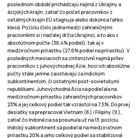
poslednom období prichádzajú najmä z Ukrajiny a
ázijských krajín, zatiaľ čo počet pracovníkov z
ostatných krajín EÚ stagnuje alebo dokonca ľahko
klesá. Pozíciu číslo jedna medzi zahraničnými
pracovníkmi si i naďalej držia Ukrajinci, a to ako v
absolútnom počte (36,4% podiel), tak aj v
medziročnom prírastku (27,6% podiel na prírastku). V
posledných mesiacoch sa zintenzívnil najmä prílev
pracovníkov z juhovýchodnej Ázie, hoci ich absolútne
počty stále jemne zaostávajú za indickým
subkontinentom, či ostatnými post-sovietskymi
republikami. Juhovýchodná Ázia sa podieľala na
medziročnom prírastku zahraničných pracovníkov
23% a jej celkový podiel tak vzrástol na 7,5%. Do prvej
desiatky sa prepracoval Vietnam (8.) i Filipíny (9.),
zatiaľ čo Indonézia sa posunula už na 13. pozíciu.
Indický subkontinent sa podieľal na medziročnom
prírastku 20% a jeho celkový podiel sa stabilizoval