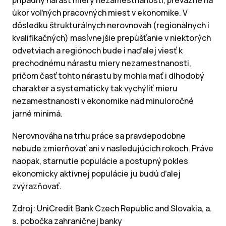
prípadný nárast miery nezamestnanosti, prevažne na
úkor voľných pracovných miest v ekonomike. V
dôsledku štrukturálnych nerovnováh (regionálnych i
kvalifikačných) masívnejšie prepúšťanie v niektorých
odvetviach a regiónoch bude i naďalej viesť k
prechodnému nárastu miery nezamestnanosti,
pričom časť tohto nárastu by mohla mať i dlhodobý
charakter a systematicky tak vychýliť mieru
nezamestnanosti v ekonomike nad minuloročné
jarné minimá.
Nerovnováha na trhu práce sa pravdepodobne
nebude zmierňovať ani v nasledujúcich rokoch. Práve
naopak, starnutie populácie a postupný pokles
ekonomicky aktívnej populácie ju budú ďalej
zvýrazňovať.
Zdroj: UniCredit Bank Czech Republic and Slovakia, a.
s. pobočka zahraničnej banky