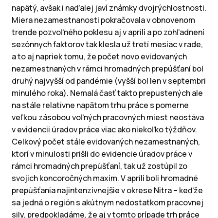
napätý, avšak i naďalej javí známky dvojrýchlostnosti.
Miera nezamestnanosti pokračovala v obnovenom
trende pozvoľného poklesu aj v apríli a po zohľadnení
sezónnych faktorov tak klesla už tretí mesiac v rade,
a to aj napriek tomu, že počet novo evidovaných
nezamestnaných v rámci hromadných prepúšťaní bol
druhý najvyšší od pandémie (vyšší bol len v septembri
minulého roka). Nemalá časť takto prepustených ale
na stále relatívne napätom trhu práce s pomerne
veľkou zásobou voľných pracovných miest neostáva
v evidencii úradov práce viac ako niekoľko týždňov.
Celkový počet stále evidovaných nezamestnaných,
ktorí v minulosti prišli do evidencie úradov práce v
rámci hromadných prepúšťaní, tak už zostúpil zo
svojich koncoročných maxím. V apríli boli hromadné
prepúšťania najintenzívnejšie v okrese Nitra – keďže
sa jedná o región s akútnym nedostatkom pracovnej
sily, predpokladáme, že aj v tomto prípade trh práce