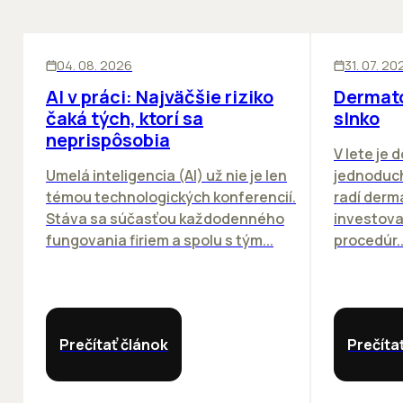
ĽUDIA
INOVÁCIE
ĽUDIA
04. 08. 2026
31. 07. 20
AI v práci: Najväčšie riziko
Dermato
čaká tých, ktorí sa
slnko
neprispôsobia
V lete je 
Umelá inteligencia (AI) už nie je len
jednoduch
témou technologických konferencií.
radí derm
Stáva sa súčasťou každodenného
investova
fungovania firiem a spolu s tým...
procedúr..
Prečítať článok
Prečíta