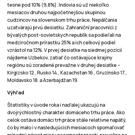
tesne pod 10% (9,8%). Indovia sú už niekoľko
mesiacov druhou najpočetnejšou skupinou
cudzincov na slovenskom trhu práce, Nepálčania
uzatvárajú prvú desiatku. Zahraniční pracovníci z
bývalých post-sovietskych republík sa podieľali na
medziročnom prírastku 25% a ich celkový podiel
vzrástol na 12%. V prvej desiatke na siedmej pozícií
nájdeme Uzbekov, zatiaľ čo ostávajúce krajiny
regiónu sú zoradené prevažne v druhej desiatke –
Kirgizsko 12., Rusko 14., Kazachstan 16., Gruzínsko 17.,
Moldavsko 18. a Azerbajdžan 19.
Výhľad
Štatistiky v úvode roka i naďalej ukazujú na
dvojrýchlostný charakter domáceho trhu práce. Ako
celok ostáva domáci trh práce stále relatívne napätý,
čo by malo i v nasledujúcich mesiacoch spomaľovať