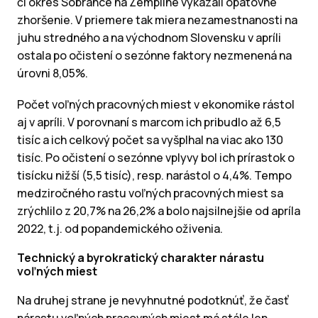
či okres Sobrance na Zemplíne vykázali opätovné
zhoršenie. V priemere tak miera nezamestnanosti na
juhu stredného a na východnom Slovensku v apríli
ostala po očistení o sezónne faktory nezmenená na
úrovni 8,05%.
Počet voľných pracovných miest v ekonomike rástol
aj v apríli. V porovnaní s marcom ich pribudlo až 6,5
tisíc a ich celkový počet sa vyšplhal na viac ako 130
tisíc. Po očistení o sezónne vplyvy bol ich prírastok o
tisícku nižší (5,5 tisíc), resp. narástol o 4,4%. Tempo
medziročného rastu voľných pracovných miest sa
zrýchlilo z 20,7% na 26,2% a bolo najsilnejšie od apríla
2022, t.j. od popandemického oživenia.
Technický a byrokratický charakter nárastu
voľných miest
Na druhej strane je nevyhnutné podotknúť, že časť