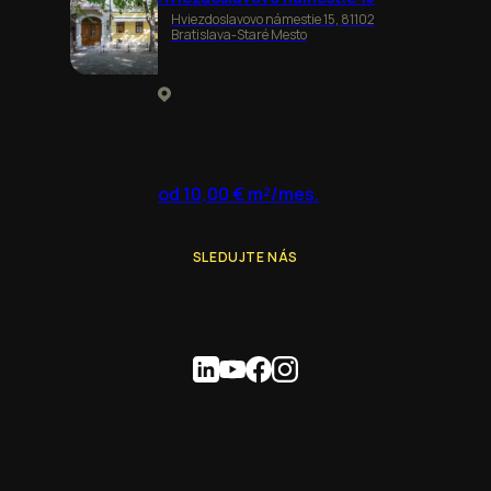
Hviezdoslavovo námestie 15, 81102
Bratislava-Staré Mesto
od 10,00 € m²/mes.
SLEDUJTE NÁS