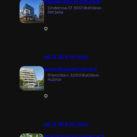
EINPARK Offices SUBLEASE
Einsteinova 33, 85101 Bratislava-
Petržalka
od 14,00 € m²/mes.
Apollo Business Center II
Prievozská 4, 82109 Bratislava-
Ružinov
od 10,90 € m²/mes.
Hviezdoslavovo námestie 15