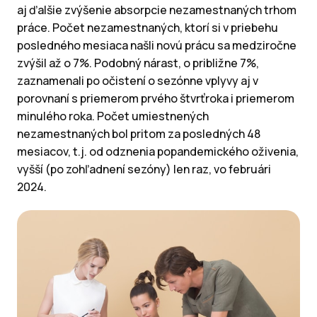
aj ďalšie zvýšenie absorpcie nezamestnaných trhom
práce. Počet nezamestnaných, ktorí si v priebehu
posledného mesiaca našli novú prácu sa medziročne
zvýšil až o 7%. Podobný nárast, o približne 7%,
zaznamenali po očistení o sezónne vplyvy aj v
porovnaní s priemerom prvého štvrťroka i priemerom
minulého roka. Počet umiestnených
nezamestnaných bol pritom za posledných 48
mesiacov, t.j. od odznenia popandemického oživenia,
vyšší (po zohľadnení sezóny) len raz, vo februári
2024.