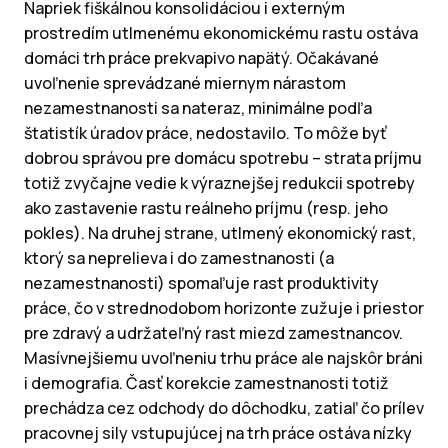
Napriek fiškálnou konsolidáciou i externým
prostredím utlmenému ekonomickému rastu ostáva
domáci trh práce prekvapivo napätý. Očakávané
uvoľnenie sprevádzané miernym nárastom
nezamestnanosti sa nateraz, minimálne podľa
štatistík úradov práce, nedostavilo. To môže byť
dobrou správou pre domácu spotrebu – strata príjmu
totiž zvyčajne vedie k výraznejšej redukcii spotreby
ako zastavenie rastu reálneho príjmu (resp. jeho
pokles). Na druhej strane, utlmený ekonomický rast,
ktorý sa neprelieva i do zamestnanosti (a
nezamestnanosti) spomaľuje rast produktivity
práce, čo v strednodobom horizonte zužuje i priestor
pre zdravý a udržateľný rast miezd zamestnancov.
Masívnejšiemu uvoľneniu trhu práce ale najskôr bráni
i demografia. Časť korekcie zamestnanosti totiž
prechádza cez odchody do dôchodku, zatiaľ čo prílev
pracovnej sily vstupujúcej na trh práce ostáva nízky