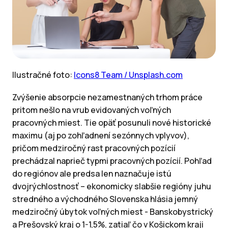
Ilustračné foto:
Icons8 Team / Unsplash.com
Zvýšenie absorpcie nezamestnaných trhom práce
pritom nešlo na vrub evidovaných voľných
pracovných miest. Tie opäť posunuli nové historické
maximu (aj po zohľadnení sezónnych vplyvov),
pričom medziročný rast pracovných pozícií
prechádzal naprieč typmi pracovných pozícií. Pohľad
do regiónov ale predsa len naznačuje istú
dvojrýchlostnosť – ekonomicky slabšie regióny juhu
stredného a východného Slovenska hlásia jemný
medziročný úbytok voľných miest - Banskobystrický
a Prešovský kraj o 1-1,5%, zatiaľ čo v Košickom kraji