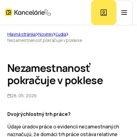
Hlavná stránka
Novinky
Ľudia
Nezamestnanosť pokračuje v poklese
Ponuka kancelárií
Prieskum trhu
Nezamestnanosť
pokračuje v poklese
Kontakt
28. 05. 2026
Inzerát
Dvojrýchlostný trh práce?
Údaje úradov práce o evidencii nezamestnaných
naznačujú, že domáci trh práce ostáva relatívne