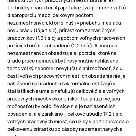
nárastu voľných pracovných miest má stále len
technicky charakter. Aj apríl ukazoval pomerne veľkú
disproporciu medzi celkovým počtom
nezamestnaných, ktorí si našli v priebehu mesiaca
novú prácu (13,4 tisíc), prírastkom zahraničných
pracovníkov (1,9 tisíc) a počtom voľných pracovných
pozícií, ktoré boli obsadené (2,2 tisíc). A hoci časť
nezamestnaných obsadzuje aj pozície, ktoré na
úrade práce nemuseli byť nevyhnutne nahlásené,
tento veľký nepomer nevylučuje ani možnosť, že u
časti voľných pracovných miest ich obsadenie nie je
nahlásené na úradoch a tak formálne ostávajú v
štatistikách a umelo nafukujú celkové čísla voľných
pracovných miest v ekonomike. Tou priaznivejšou
možnosťou by bolo, že síce nie je nahlásené ich
obsadenie, ale zánik áno – celkovo ubudlo 17,2 tisíc
voľných pracovných miest, čo už by viac zodpovedalo
celkovému prírastku zo zásoby nezamestnaných a