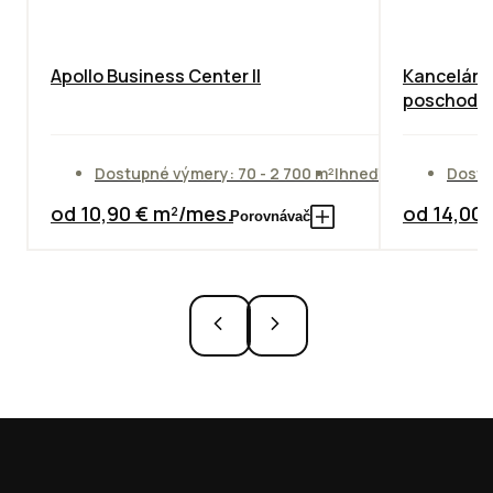
Apollo Business Center II
Kancelárie
poschodie
Dostupné výmery: 70 - 2 700 m²
Ihneď
Dostu
od 10,90 € m²/mes.
od 14,00
Porovnávač