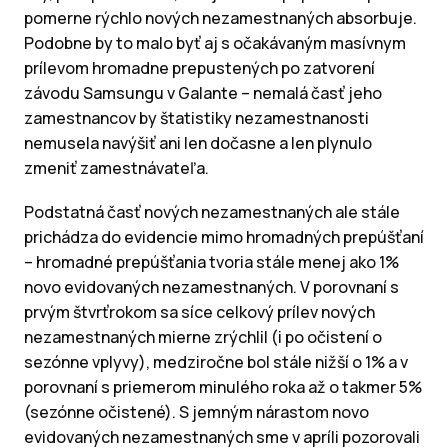
pomerne rýchlo nových nezamestnaných absorbuje.
Podobne by to malo byť aj s očakávaným masívnym
prílevom hromadne prepustených po zatvorení
závodu Samsungu v Galante – nemalá časť jeho
zamestnancov by štatistiky nezamestnanosti
nemusela navýšiť ani len dočasne a len plynulo
zmeniť zamestnávateľa.
Podstatná časť nových nezamestnaných ale stále
prichádza do evidencie mimo hromadných prepúšťaní
– hromadné prepúšťania tvoria stále menej ako 1%
novo evidovaných nezamestnaných. V porovnaní s
prvým štvrťrokom sa síce celkový prílev nových
nezamestnaných mierne zrýchlil (i po očistení o
sezónne vplyvy), medziročne bol stále nižší o 1% a v
porovnaní s priemerom minulého roka až o takmer 5%
(sezónne očistené). S jemným nárastom novo
evidovaných nezamestnaných sme v apríli pozorovali