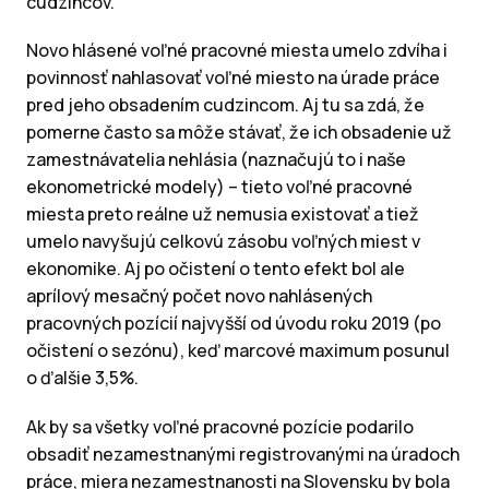
cudzincov.
Novo hlásené voľné pracovné miesta umelo zdvíha i
povinnosť nahlasovať voľné miesto na úrade práce
pred jeho obsadením cudzincom. Aj tu sa zdá, že
pomerne často sa môže stávať, že ich obsadenie už
zamestnávatelia nehlásia (naznačujú to i naše
ekonometrické modely) – tieto voľné pracovné
miesta preto reálne už nemusia existovať a tiež
umelo navyšujú celkovú zásobu voľných miest v
ekonomike. Aj po očistení o tento efekt bol ale
aprílový mesačný počet novo nahlásených
pracovných pozícií najvyšší od úvodu roku 2019 (po
očistení o sezónu), keď marcové maximum posunul
o ďalšie 3,5%.
Ak by sa všetky voľné pracovné pozície podarilo
obsadiť nezamestnanými registrovanými na úradoch
práce, miera nezamestnanosti na Slovensku by bola