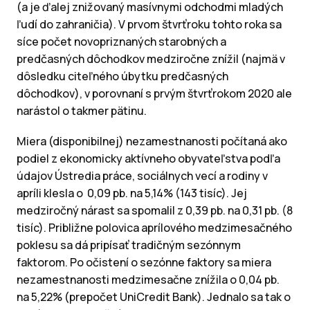
(a je ďalej znižovaný masívnymi odchodmi mladých
ľudí do zahraničia). V prvom štvrťroku tohto roka sa
síce počet novopriznaných starobných a
predčasných dôchodkov medziročne znížil (najmä v
dôsledku citeľného úbytku predčasných
dôchodkov), v porovnaní s prvým štvrťrokom 2020 ale
narástol o takmer pätinu.
Miera (disponibilnej) nezamestnanosti počítaná ako
podiel z ekonomicky aktívneho obyvateľstva podľa
údajov Ústredia práce, sociálnych vecí a rodiny v
apríli klesla o 0,09 pb. na 5,14% (143 tisíc). Jej
medziročný nárast sa spomalil z 0,39 pb. na 0,31 pb. (8
tisíc). Približne polovica aprílového medzimesačného
poklesu sa dá pripísať tradičným sezónnym
faktorom. Po očistení o sezónne faktory sa miera
nezamestnanosti medzimesačne znížila o 0,04 pb.
na 5,22% (prepočet UniCredit Bank). Jednalo sa tak o