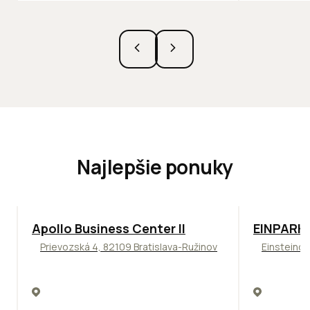
Najlepšie ponuky
TOP
NOVINKA
ODPORÚČAME
TOP
ODPO
Apollo Business Center II
EINPARK 
Prievozská 4, 82109 Bratislava-Ružinov
Einsteinov