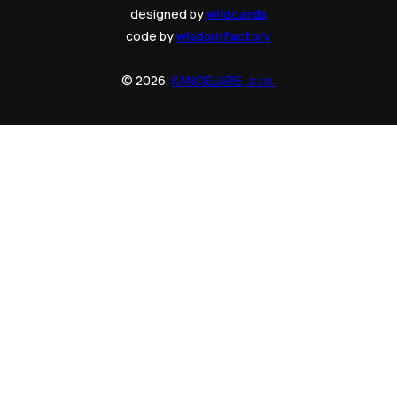
designed by
wildcards
code by
wisdomfactory
© 2026,
KANCELARIE, s.r.o.