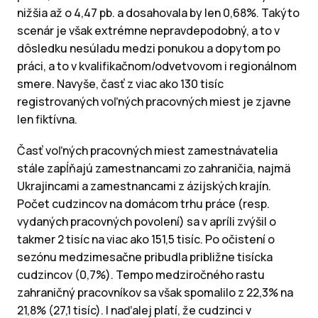
nižšia až o 4,47 pb. a dosahovala by len 0,68%. Takýto
scenár je však extrémne nepravdepodobný, a to v
dôsledku nesúladu medzi ponukou a dopytom po
práci, a to v kvalifikačnom/odvetvovom i regionálnom
smere. Navyše, časť z viac ako 130 tisíc
registrovaných voľných pracovných miest je zjavne
len fiktívna.
Časť voľných pracovných miest zamestnávatelia
stále zapĺňajú zamestnancami zo zahraničia, najmä
Ukrajincami a zamestnancami z ázijských krajín.
Počet cudzincov na domácom trhu práce (resp.
vydaných pracovných povolení) sa v apríli zvýšil o
takmer 2 tisíc na viac ako 151,5 tisíc. Po očistení o
sezónu medzimesačne pribudla približne tisícka
cudzincov (0,7%). Tempo medziročného rastu
zahraničný pracovníkov sa však spomalilo z 22,3% na
21,8% (27,1 tisíc). I naďalej platí, že cudzinci v