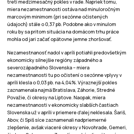
tretí medzimesačný pokles v rade. Napriek tomu,
miera nezamestnanosti ostáva nad minuloročným
marcovým minimom (pri sezónne očistených
údajoch) stále o 0,37 pb. Podobne ako v minulom
roku by sa pritom situácia na domácom trhu práce
mohla od jari začať opätovne jemne zhoršovať.
Nezamestnanosť nadol v apríli potiahli predovšetkým
ekonomicky silnejšie regióny západného a
severozápadného Slovenska – miera
nezamestnanosti tu po očistení o sezónne vplyvy v
apríli klesla o 0,03 pb. na 4,04%. Výraznejší pokles
zaznamenala najmä Bratislava, Záhorie, Stredné
Považie, či okresy na Liptove. Naopak, miera
nezamestnanosti v ekonomicky slabších častiach
Slovenska už v apríli v priemere ďalej neklesala. Šariš,
Abov, či Spiš síce zaznamenali nadpriemerné
zlepšenie, avšak viaceré okresy v Novohrade, Gemeri,